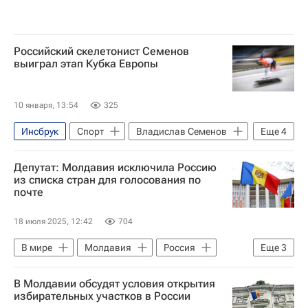
Российский скелетонист Семенов
выиграл этап Кубка Европы
10 января, 13:54
325
Инсбрук
Спорт
Владислав Семенов
Еще
4
Даниил Романов
IBSF
Депутат: Молдавия исключила Россию
Международный олимпийский комитет (МОК)
из списка стран для голосования по
почте
Скелетон
18 июля 2025, 12:42
704
В мире
Молдавия
Россия
Еще
3
Москва
Мария Захарова
СНГ
В Молдавии обсудят условия открытия
избирательных участков в России