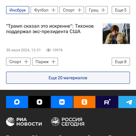
Инсбрук
Футбол
Спорт
Грац
Еще
5
Австрия
Даниил Худяков
Штурм
"Трамп сказал это искренне": Тихонов
Жирона
Аустрия (Вена)
поддержал экс-президента США
30 июля 2024, 12:51
10976
Спорт
Париж
Еще
8
Александр Тихонов
Еще
20
материалов
Международный олимпийский комитет (МОК)
Летние Олимпийские игры 2024
Дональд Трамп
Россия
США
Олимпийские игры
Олимпиада 2024