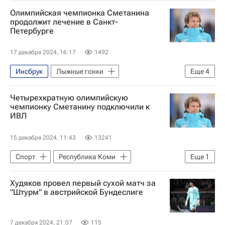
Раиса Сметанина
Лыжные виды спорта
Олимпийская чемпионка Сметанина
продолжит лечение в Санкт-
Петербурге
17 декабря 2024, 16:17
1492
Инсбрук
Лыжные гонки
Еще
4
Санкт-Петербург
Россия
Четырехкратную олимпийскую
Раиса Сметанина
Руслан Семенюк
чемпионку Сметанину подключили к
ИВЛ
15 декабря 2024, 11:43
13241
Спорт
Республика Коми
Еще
1
Раиса Сметанина
Худяков провел первый сухой матч за
"Штурм" в австрийской Бундеслиге
7 декабря 2024, 21:07
115