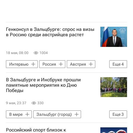
Генконсул в Зальцбурге: спрос на визы
в Россию среди австрийцев растет
18 мая, 08:00
1004
Интервью
Россия
Австрия
Еще
4
Зальцбург (город)
Максим Горький
В Зальцбурге и Инсбруке прошли
Евросоюз
Маутхаузен
памятные мероприятия ко Дню
Победы
9 мая, 23:37
330
В мире
Зальцбург (город)
Еще
3
Россия
Австрия
Российский спорт близок к
День Победы — 2026