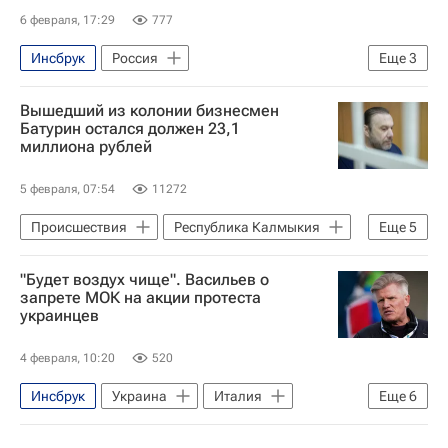
6 февраля, 17:29
777
Инсбрук
Россия
Еще
3
Международный олимпийский комитет (МОК)
Вышедший из колонии бизнесмен
Еврокомиссия
Батурин остался должен 23,1
миллиона рублей
Зимние Олимпийские игры 2026
5 февраля, 07:54
11272
Происшествия
Республика Калмыкия
Еще
5
Москва
"Будет воздух чище". Васильев о
Московская область (Подмосковье)
запрете МОК на акции протеста
украинцев
Елена Батурина
Игорь Шабанов
Интеко
4 февраля, 10:20
520
Инсбрук
Украина
Италия
Еще
6
Кирсти Ковентри
Дмитрий Васильев