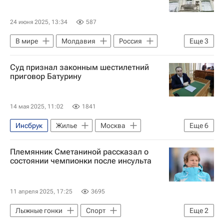
24 июня 2025, 13:34
587
В мире
Молдавия
Россия
Еще
3
Москва
Михай Попшой
Суд признал законным шестилетний
Мария Захарова
приговор Батурину
14 мая 2025, 11:02
1841
Инсбрук
Жилье
Москва
Еще
6
Виктор Батурин
Елена Батурина
Племянник Сметаниной рассказал о
Юрий Лужков
состоянии чемпионки после инсульта
Московский городской суд
Интеко
Криминал
11 апреля 2025, 17:25
3695
Лыжные гонки
Спорт
Еще
2