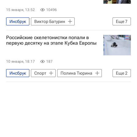
15 января, 13:52
10496
Инсбрук
Виктор Батурин
Еще
7
Происшествия
Москва
Российские скелетонистки попали в
Елена Батурина
Интеко
первую десятку на этапе Кубка Европы
Юрий Лужков
Республика Калмыкия
Игорь Шабанов
10 января, 18:17
187
Инсбрук
Спорт
Полина Тюрина
Еще
2
IBSF
Международный олимпийский комитет (МОК)