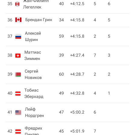
Жан-Филипп
35
40
+4:12.5
5
6
Легеллек
Брендан Грин
36
34
+4:15.8
4
5
Алексей
37
59
+4:15.8
2
5
Шурин
Маттиас
38
39
+4:27.4
7
3
Зиммен
Сергей
39
60
+4:28.7
2
2
Новиков
Тобиас
40
49
+4:32.8
4
1
Эберхард
Лейф
41
47
+5:00.2
6
Нордгрен
Фредрих
42
45
+5:01.9
7
Пинтер