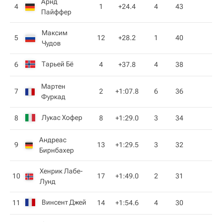
Арнд
4
1
+24.4
4
43
Пайффер
Максим
5
12
+28.2
1
40
Чудов
Тарьей Бё
6
4
+37.8
4
38
Мартен
7
2
+1:07.8
6
36
Фуркад
Лукас Хофер
8
8
+1:29.0
3
34
Андреас
9
13
+1:29.5
3
32
Бирнбахер
Хенрик Лабе-
10
17
+1:49.0
2
31
Лунд
Винсент Джей
11
14
+1:54.6
4
30