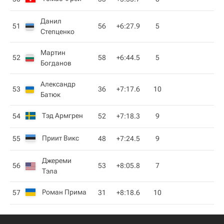
Данил
51
56
+6:27.9
5
Степценко
Мартин
52
58
+6:44.5
5
Богданов
Александр
53
36
+7:17.6
10
Батюк
Тэд Армгрен
54
52
+7:18.3
9
Приит Викс
55
48
+7:24.5
9
Джереми
56
53
+8:05.8
7
Тэла
Роман Прима
57
31
+8:18.6
10