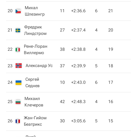
Михал
20
11
+2:36.6
6
21
Шлезингр
Фредрик
21
27
+2:37.4
4
20
Линдстром
Рене-Лоран
22
38
+2:38.8
4
19
Виллермо
Александр Ус
23
37
+2:39.9
5
18
Сергей
24
10
+2:43.0
6
17
Седнев
Михаил
25
42
+2:48.3
4
16
Клечеров
Жан-Гийом
26
30
+3:05.6
5
15
Беатрикс