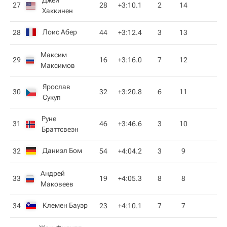
Джей
27
28
+3:10.1
2
14
Хаккинен
Лоис Абер
28
44
+3:12.4
3
13
Максим
29
16
+3:16.0
7
12
Максимов
Ярослав
30
32
+3:20.8
6
11
Сукуп
Руне
31
46
+3:46.6
3
10
Браттсвеэн
Даниэл Бом
32
54
+4:04.2
3
9
Андрей
33
19
+4:05.3
8
8
Маковеев
Клемен Бауэр
34
23
+4:10.1
7
7