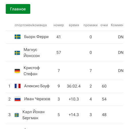
Главное
спортсмен/команда
номер
время
промахи
очки
Комментар
Бьорн Ферри
41
0
DNS
Магнус
57
0
DNS
Йонссон
Кристоф
7
7
DNF
Стефан
Алексис Боуф
1
9
36:02.4
2
60
Иван Черезов
2
3
+10.3
4
54
Карл Йохан
3
5
+14.3
3
48
Бергман