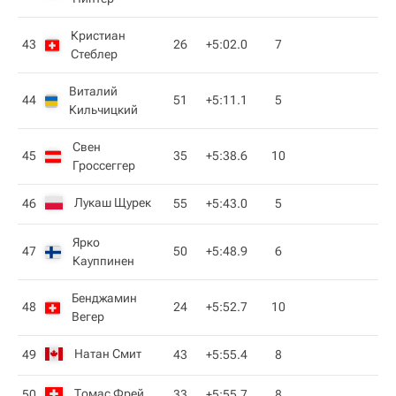
Кристиан
43
26
+5:02.0
7
Стеблер
Виталий
44
51
+5:11.1
5
Кильчицкий
Свен
45
35
+5:38.6
10
Гроссеггер
Лукаш Щурек
46
55
+5:43.0
5
Ярко
47
50
+5:48.9
6
Кауппинен
Бенджамин
48
24
+5:52.7
10
Вегер
Натан Смит
49
43
+5:55.4
8
Томас Фрей
50
33
+5:55.7
8