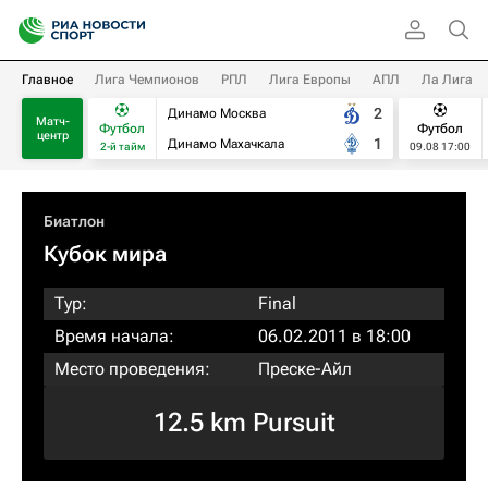
Главное
Лига Чемпионов
РПЛ
Лига Европы
АПЛ
Ла Лига
2
Динамо Москва
Матч-
Футбол
Футбол
центр
1
Динамо Махачкала
2-й тайм
09.08 17:00
Биатлон
Кубок мира
Тур:
Final
Время начала:
06.02.2011 в 18:00
Место проведения:
Преске-Айл
12.5 km Pursuit