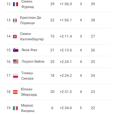
Симон
12
29
+1:56.0
3
29
Фуркад
Кристиан Де
13
22
+1:56.1
4
28
Лоренци
Симон
14
15
+2:11.4
3
27
Халленбартер
Яков Фак
15
21
+2:12.6
4
26
Лоуэлл Бейли
16
25
+2:24.1
4
25
Томаш
17
18
+2:24.2
4
24
Сикора
Юлиан
18
20
+2:31.5
4
23
Эберхард
Маркус
19
6
+2:34.6
5
22
Виндиш