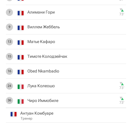
Алимани Гори
7
73‎’‎
Виллем Жеббель
9
Матье Кафаро
13
Тимоте Колодзейчак
15
Obed Nkambadio
16
Лука Колеошо
24
73‎’‎
Чиро Иммобиле
36
73‎’‎
Антуан Комбуаре
Тренер