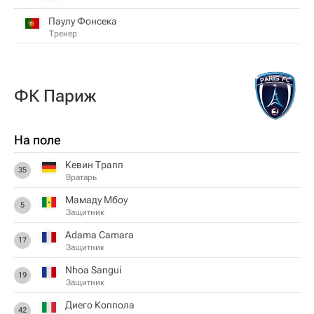
Паулу Фонсека
Тренер
ФК Париж
На поле
Кевин Трапп
35
Вратарь
Мамаду Мбоу
5
Защитник
Adama Camara
17
Защитник
Nhoa Sangui
19
Защитник
Диего Коппола
42