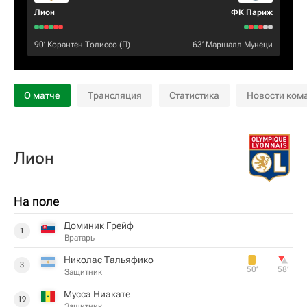
Лион
ФК Париж
90‎’‎
Корантен Толиссо
(П)
63‎’‎
Маршалл Мунеци
О матче
Трансляция
Статистика
Новости ком
Лион
На поле
Доминик Грейф
1
Вратарь
Николас Тальяфико
3
50‎’‎
58‎’‎
Защитник
Мусса Ниакате
19
Защитник