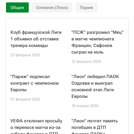
Общее
Олимпик (Лион)
Париж
Клуб французской Лиги
"ПСЖ" разгромил "Мец"
1 объявил об отставке
в матче чемпионата
тренера команды
Франции, Сафонов
сыграл на ноль
22 февраля 2026
22 февраля 2026
"Париж" подписал
"Лион" победил ПАОК
контракт с чемпионом
Оздоева и выиграл
Европы
основной этап Лиги
Европы
01 февраля 2026
30 января 2026
УЕФА отклонил просьбу
"Лион" почтит память
о переносе матча из-за
погибших в ДТП