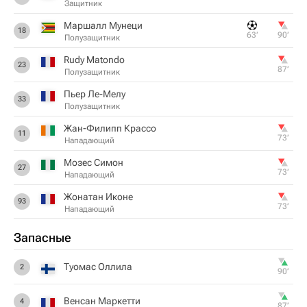
Защитник
Маршалл Мунеци
18
63‎’‎
90‎’‎
Полузащитник
Rudy Matondo
23
87‎’‎
Полузащитник
Пьер Ле-Мелу
33
Полузащитник
Жан-Филипп Крассо
11
73‎’‎
Нападающий
Мозес Симон
27
73‎’‎
Нападающий
Жонатан Иконе
93
73‎’‎
Нападающий
Запасные
Туомас Оллила
2
90‎’‎
Венсан Маркетти
4
87‎’‎