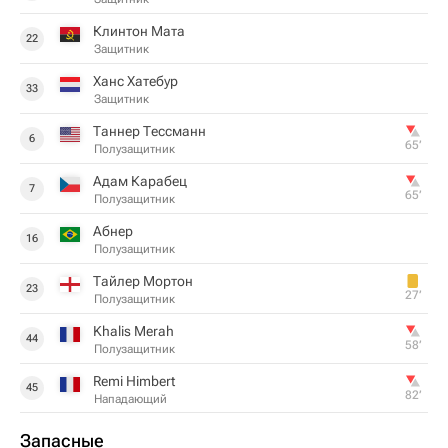
Клинтон Мата
22
Защитник
Ханс Хатебур
33
Защитник
Таннер Тессманн
6
65‎’‎
Полузащитник
Адам Карабец
7
65‎’‎
Полузащитник
Абнер
16
Полузащитник
Тайлер Мортон
23
27‎’‎
Полузащитник
Khalis Merah
44
58‎’‎
Полузащитник
Remi Himbert
45
82‎’‎
Нападающий
Запасные