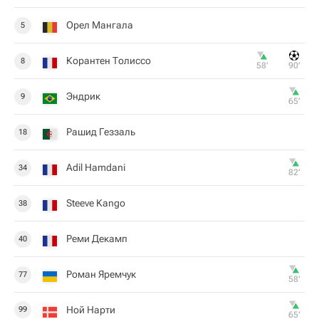
Орел Мангала
5
Корантен Толиссо
8
58‎’‎
90‎’‎
Эндрик
9
65‎’‎
Рашид Геззаль
18
Adil Hamdani
34
82‎’‎
Steeve Kango
38
Реми Декамп
40
Роман Яремчук
77
58‎’‎
Ной Нарти
99
65‎’‎