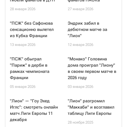
гибели фанатов в ДТП
фанатов ПАОКа
28 января 2026
27 января 2026
"ПСЖ" без Сафонова
Эндрик забил в
сенсационно вылетел
дебютном матче за
из Кубка Франции
"Лион"
13 января 2026
12 января 2026
"ПСЖ" обыграл
"Монако" Головина
"Париж" в дерби в
дома проиграл "Лиону"
рамках чемпионата
в своем первом матче в
Франции
2026 году
05 января 2026
03 января 2026
"Лион" — "Гоу Эхед
"Лион" разгромил
Иглс": смотреть онлайн
"Маккаби" и возглавил
матч Лиги Европы 11
таблицу Лиги Европы
декабря
28 ноября 2025