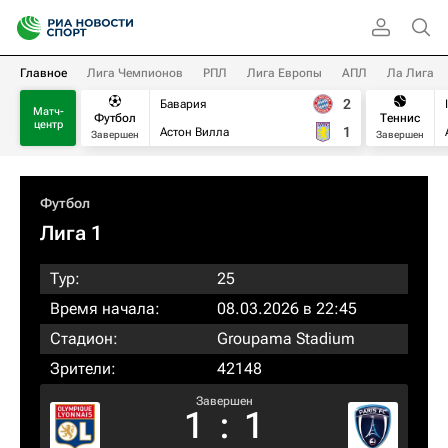
Главное
Лига Чемпионов
РПЛ
Лига Европы
АПЛ
Ла Лига
2
Бавария
Матч-
Футбол
Теннис
центр
1
Астон Вилла
Завершен
Завершен
Футбол
Лига 1
Тур:
25
Время начала:
08.03.2026 в 22:45
Стадион:
Groupama Stadium
Зрители:
42148
Завершен
1
:
1