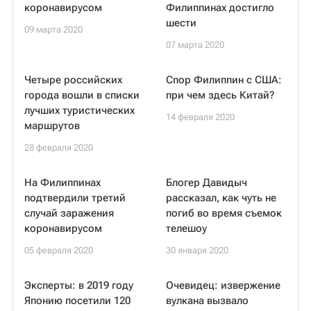
коронавирусом
Филиппинах достигло
шести
09 марта 2020
07 марта 2020
Четыре российских
Спор Филиппин с США:
города вошли в списки
при чем здесь Китай?
лучших туристических
14 февраля 2020
маршрутов
28 февраля 2020
На Филиппинах
Блогер Давидыч
подтвердили третий
рассказал, как чуть не
случай заражения
погиб во время съемок
коронавирусом
телешоу
05 февраля 2020
30 января 2020
Эксперты: в 2019 году
Очевидец: извержение
Японию посетили 120
вулкана вызвало