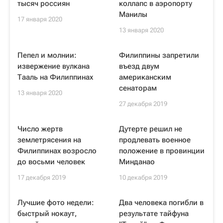
тысяч россиян
коллапс в аэропорту
Манилы
17 января 2020
13 января 2020
Пепел и молнии:
Филиппины запретили
извержение вулкана
въезд двум
Тааль на Филиппинах
американским
сенаторам
13 января 2020
27 декабря 2019
Число жертв
Дутерте решил не
землетрясения на
продлевать военное
Филиппинах возросло
положение в провинции
до восьми человек
Минданао
17 декабря 2019
10 декабря 2019
Лучшие фото недели:
Два человека погибли в
быстрый нокаут,
результате тайфуна