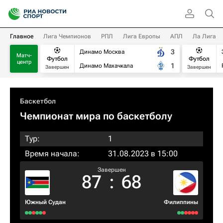
Главное
Лига Чемпионов
РПЛ
Лига Европы
АПЛ
Ла Лига
3
Динамо Москва
Матч-
Футбол
Футбол
центр
1
Динамо Махачкала
Завершен
Завершен
Баскетбол
Чемпионат мира по баскетболу
Тур:
1
Время начала:
31.08.2023 в 15:00
Завершен
87
:
68
Южный Судан
Филиппины