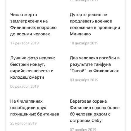
Число жертв
Дутерте решил не
землетрясения на
продлевать военное
Филиппинах возросло
положение в провинции
до восьми человек
Минданао
17 декабря 2019
10 декабря 2019
Лучшие фото недели:
Два человека погибли в
быстрый нокаут,
результате тайфуна
сирийская невеста и
"Тисой" на Филиппинах
колодец смерти
03 декабря 2019
06 декабря 2019
На Филиппинах
Береговая охрана
освободили двух
Филиппин спасла более
похищенных британцев
60 человек рядом с
островом Себу
25 ноября 2019
07 ноября 2019