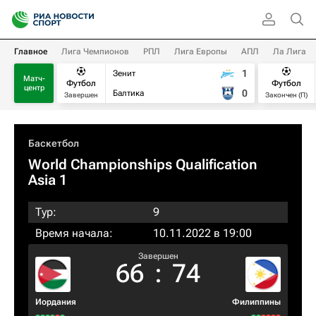
Главное
Лига Чемпионов
РПЛ
Лига Европы
АПЛ
Ла Лига
1
Зенит
Матч-
Футбол
Футбол
центр
0
Балтика
Завершен
Закончен (П)
Баскетбол
World Championships Qualification
Asia 1
Тур:
9
Время начала:
10.11.2022 в 19:00
Завершен
66
:
74
Иордания
Филиппины