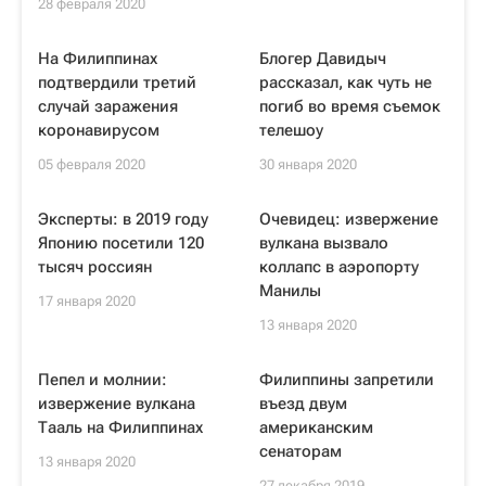
28 февраля 2020
На Филиппинах
Блогер Давидыч
подтвердили третий
рассказал, как чуть не
случай заражения
погиб во время съемок
коронавирусом
телешоу
05 февраля 2020
30 января 2020
Эксперты: в 2019 году
Очевидец: извержение
Японию посетили 120
вулкана вызвало
тысяч россиян
коллапс в аэропорту
Манилы
17 января 2020
13 января 2020
Пепел и молнии:
Филиппины запретили
извержение вулкана
въезд двум
Тааль на Филиппинах
американским
сенаторам
13 января 2020
27 декабря 2019