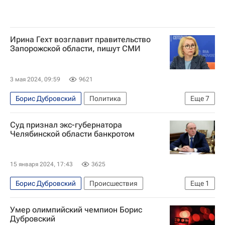
Ирина Гехт возглавит правительство
Запорожской области, пишут СМИ
3 мая 2024, 09:59
9621
Борис Дубровский
Политика
Еще
7
Челябинская область
Запорожская область
Суд признал экс-губернатора
Вологодская область
Михаил Гришанков
Челябинской области банкротом
Михаил Юревич
Госдума РФ
Совет Федерации РФ
15 января 2024, 17:43
3625
Борис Дубровский
Происшествия
Еще
1
Челябинская область
Умер олимпийский чемпион Борис
Дубровский