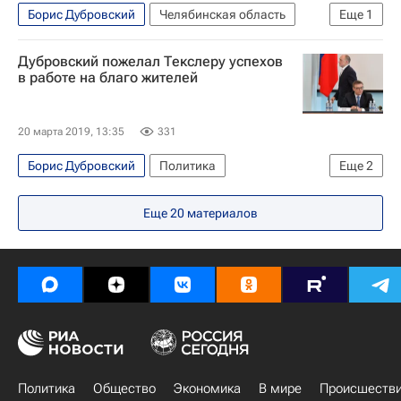
Борис Дубровский
Челябинская область
Еще
1
Федеральная антимонопольная служба (ФАС России)
Дубровский пожелал Текслеру успехов
в работе на благо жителей
20 марта 2019, 13:35
331
Борис Дубровский
Политика
Еще
2
Челябинская область
Алексей Текслер
Еще
20
материалов
Политика
Общество
Экономика
В мире
Происшеств