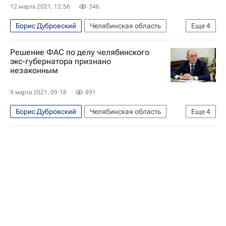
12 марта 2021, 12:56
346
Борис Дубровский
Челябинская область
Еще
4
Федеральная налоговая служба (ФНС России)
Решение ФАС по делу челябинского
Федеральная антимонопольная служба (ФАС России)
экс-губернатора признано
незаконным
Верховный суд РФ
Суды
9 марта 2021, 09:18
891
Борис Дубровский
Челябинская область
Еще
4
ЖКХ
Федеральная антимонопольная служба (ФАС России)
Девятый арбитражный апелляционный суд
Суды