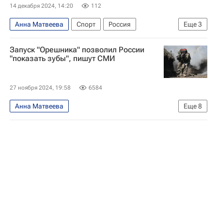
14 декабря 2024, 14:20
112
Анна Матвеева
Спорт
Россия
Еще
3
Челябинск
Елена Серегина
Запуск "Орешника" позволил России
Владимир Балбеков
"показать зубы", пишут СМИ
27 ноября 2024, 19:58
6584
Анна Матвеева
Еще
8
Специальная военная операция на Украине
Россия
Украина
Лондон
Джо Байден
Дональд Трамп
Безопасность
Первый запуск ракеты "Орешник"