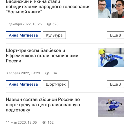
Басинский и Яхина стали
Конькобежный спорт
победителями народного голосования
"Большой книги"
1 декабря 2022, 13:25
528
Анна Матвеева
Культура
Еще
8
Новости культуры
Павел Басинский
Шорт-трекисты Балбеков и
Гузель Яхина
Россия
Ефременкова стали чемпионами
России
Российская государственная библиотека
ЛитРес
Книги
что почитать
3 апреля 2022, 19:29
134
Анна Матвеева
Шорт-трек
Еще
3
Александр Шульгин
Владимир Балбеков
Назван состав сборной России по
Екатерина Ефременкова
шорт-треку на централизованную
подготовку
11 мая 2020, 18:05
162