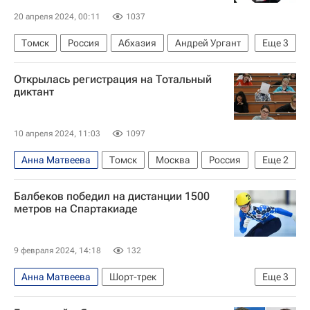
20 апреля 2024, 00:11
1037
Томск
Россия
Абхазия
Андрей Ургант
Еще
3
Михаил Боярский
Елизавета Арзамасова
Открылась регистрация на Тотальный
Тотальный диктант
диктант
10 апреля 2024, 11:03
1097
Анна Матвеева
Томск
Москва
Россия
Еще
2
Тотальный диктант
Общество
Балбеков победил на дистанции 1500
метров на Спартакиаде
9 февраля 2024, 14:18
132
Анна Матвеева
Шорт-трек
Еще
3
Владимир Балбеков
Елена Серегина