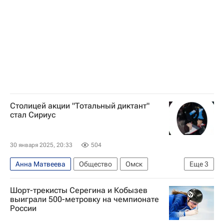
Федерация фигурного катания на коньках России (ФФККР)
Елена Серегина
Международный союз конькобежцев (ISU)
Столицей акции "Тотальный диктант"
стал Сириус
30 января 2025, 20:33
504
Анна Матвеева
Общество
Омск
Еще
3
Ростов-на-Дону
Чита
Тотальный диктант
Шорт-трекисты Серегина и Кобызев
выиграли 500-метровку на чемпионате
России