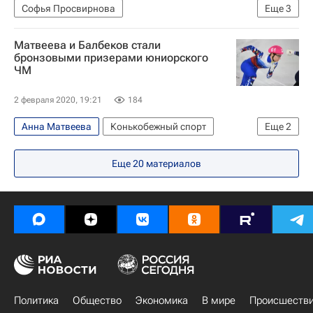
Софья Просвирнова
Еще
3
Сборная России по шорт-треку
Шорт-трек
Матвеева и Балбеков стали
Семён Елистратов
бронзовыми призерами юниорского
ЧМ
2 февраля 2020, 19:21
184
Анна Матвеева
Конькобежный спорт
Еще
2
Чемпионат мира по шорт-треку среди юниоров
Еще
20
материалов
Владимир Балбеков
Политика
Общество
Экономика
В мире
Происшеств