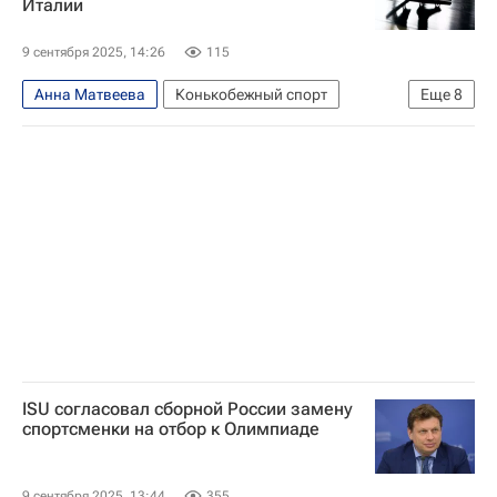
Италии
9 сентября 2025, 14:26
115
Анна Матвеева
Конькобежный спорт
Еще
8
Спорт
Италия
Милан
Кортина-д'Ампеццо
Елена Серегина
Николай Гуляев
Союз конькобежцев России (СКР)
Международный союз конькобежцев (ISU)
ISU согласовал сборной России замену
спортсменки на отбор к Олимпиаде
9 сентября 2025, 13:44
355