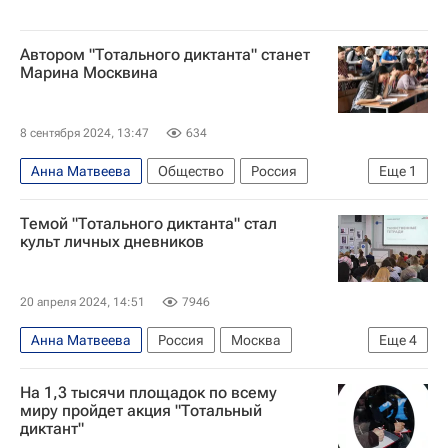
Автором "Тотального диктанта" станет
Марина Москвина
8 сентября 2024, 13:47
634
Анна Матвеева
Общество
Россия
Еще
1
Томск
Темой "Тотального диктанта" стал
культ личных дневников
20 апреля 2024, 14:51
7946
Анна Матвеева
Россия
Москва
Еще
4
Владивосток
Михаил Боярский
На 1,3 тысячи площадок по всему
Андрей Ургант
Тотальный диктант
миру пройдет акция "Тотальный
диктант"