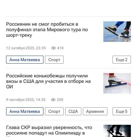
Россиянин не смог пробиться в
полуфинал этапа Мирового тура по
шорт-треку
12 октября 2025, 23:35
418
Анна Матвеева
Спорт
Еще
2
Конькобежный спорт
Российские конькобежцы получили
Международный союз конькобежцев (ISU)
визы в США для участия в отборе на
ОИ
9 сентября 2025, 14:35
208
Анна Матвеева
Спорт
США
Армения
Еще
5
Милан
Николай Гуляев
Елена Серегина
Глава СКР выразил уверенность, что
Союз конькобежцев России (СКР)
ММПЦ
россияне попадут на Олимпиаду в