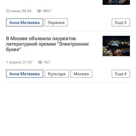
23 июня, 08:54
9857
Анна Матвеева
Украина
Еще
3
Республика Крым
В Москве объявили лауреатов
Донецкая Народная Республика
литературной премии "Электронная
буква"
Андрей Звягинцев
1 апреля, 21:47
767
Анна Матвеева
Культура
Москва
Еще
4
Кострома
Сергей Чонишвили
Александр Цыпкин
ЛитРес