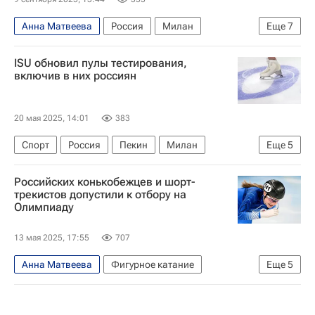
Анна Матвеева
Россия
Милан
Еще
7
Кортина-д'Ампеццо
Николай Гуляев
ISU обновил пулы тестирования,
Елена Серегина
включив в них россиян
Международный союз конькобежцев (ISU)
ММПЦ
Союз конькобежцев России (СКР)
20 мая 2025, 14:01
383
Спорт
Спорт
Россия
Пекин
Милан
Еще
5
Аделия Петросян
Алина Горбачева
Российских конькобежцев и шорт-
Владислав Дикиджи
трекистов допустили к отбору на
Олимпиаду
Международный союз конькобежцев (ISU)
Фигурное катание
13 мая 2025, 17:55
707
Анна Матвеева
Фигурное катание
Еще
5
Олимпийские игры
Зимние Олимпийские игры 2026