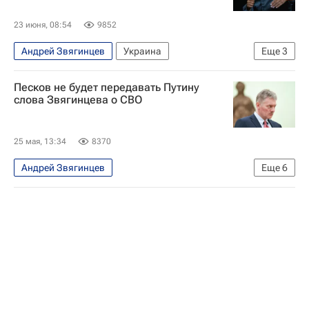
23 июня, 08:54
9852
Андрей Звягинцев
Украина
Еще
3
Республика Крым
Песков не будет передавать Путину
Донецкая Народная Республика
слова Звягинцева о СВО
Анна Матвеева
25 мая, 13:34
8370
Андрей Звягинцев
Еще
6
Специальная военная операция на Украине
Россия
Украина
Канны
Дмитрий Песков
Владимир Путин