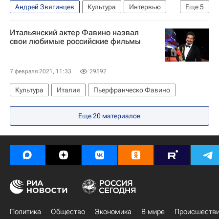
Андрей Звягинцев
Культура
Интервью
Еще
5
Италия
Кино
Михаил Калатозов
Итальянский актер Фавино назвал
Россия
Пьерфранческо Фавино
свои любимые российские фильмы
7 февраля 2021, 11:33
29592
Культура
Италия
Пьерфранческо Фавино
Еще
20
материалов
Политика
Общество
Экономика
В мире
Происшеств