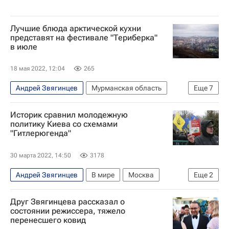
Лучшие блюда арктической кухни
представят на фестивале "Териберка"
в июле
18 мая 2022, 12:04
265
Андрей Звягинцев
Мурманская область
Еще
7
Мурманская область
Россия
Историк сравнил молодежную
Баренцево море
Арктический совет
политику Киева со схемами
"Гитлерюгенда"
Почта России
Русское географическое общество
Общество
30 марта 2022, 14:50
3178
Андрей Звягинцев
В мире
Москва
Еще
2
Украина
Единая Россия
Друг Звягинцева рассказал о
состоянии режиссера, тяжело
перенесшего ковид