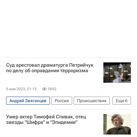
Элем Климов
Андрей Тарковский
Сергей Урсуляк
Александр Сокуров
Клим Шипенко
Кино
Суд арестовал драматурга Петрийчук
по делу об оправдании терроризма
5 мая 2023, 21:15
5692
Андрей Звягинцев
Россия
Происшествия
Еще
6
Москва
Томская область
Умер актер Тимофей Спивак, отец
Сергей Бадамшин
Константин Райкин
звезды "Шифра" и "Эпидемии"
Исламское государство*
Гоголь-центр