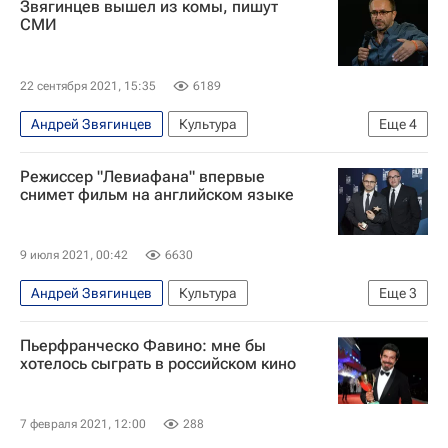
Звягинцев вышел из комы, пишут
Коронавирус COVID-19
СМИ
22 сентября 2021, 15:35
6189
Андрей Звягинцев
Культура
Еще
4
Фильм Андрея Звягинцева "Левиафан"
Режиссер "Левиафана" впервые
Коронавирус COVID-19
снимет фильм на английском языке
Коронавирус в России
Культура
9 июля 2021, 00:42
6630
Андрей Звягинцев
Культура
Еще
3
Александр Роднянский
Новости культуры
Пьерфранческо Фавино: мне бы
Кино
хотелось сыграть в российском кино
7 февраля 2021, 12:00
288