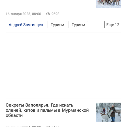
16 января 2025, 08:00
9593
Андрей Звягинцев
Туризм
Туризм
Еще
12
Маршруты - Туризм
Впечатления - Туризм
Кировск
Мурманск
Мурманская область
Андрей Чибис
что посмотреть
куда поехать
куда поехать в выходные
куда можно лететь
северное сияние
Апатит
Секреты Заполярья. Где искать
оленей, китов и пальмы в Мурманской
области