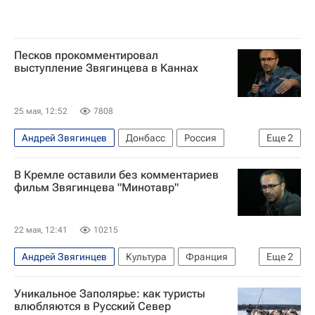
Песков прокомментировал
выступление Звягинцева в Каннах
25 мая, 12:52
7808
Андрей Звягинцев
Донбасс
Россия
Еще
2
Канны
Дмитрий Песков
В Кремле оставили без комментариев
фильм Звягинцева "Минотавр"
22 мая, 12:41
10215
Андрей Звягинцев
Культура
Франция
Еще
2
Россия
Дмитрий Песков
Уникальное Заполярье: как туристы
влюбляются в Русский Север