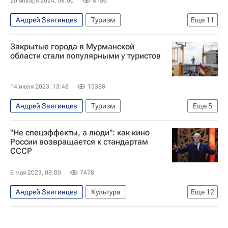
20 января 2024, 08:00
8156
Андрей Звягинцев
Туризм
Еще
11
Маршруты - Туризм
Мурманская область
Закрытые города в Мурманской
Кировск
Кольский полуостров
Мурманск
области стали популярными у туристов
Апатит
Достопримечательности
отдых в России
куда поехать
14 июля 2023, 13:48
15388
северное сияние
Туризм
Андрей Звягинцев
Туризм
Еще
5
Мурманская область
Североморск
"Не спецэффекты, а люди": как кино
Баренцево море
России возвращается к стандартам
СССР
Министерство промышленности и торговли РФ (Минпромторг России)
Новости - Туризм
6 мая 2023, 08:00
7478
Андрей Звягинцев
Культура
Еще
12
Борис Хлебников
ВГИК
Голливуд
СССР
Никита Михалков
лучшие фильмы