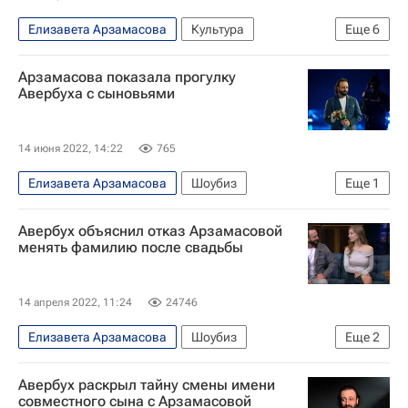
Елизавета Арзамасова
Культура
Еще
6
Новости культуры
Евгений Шварц
Арзамасова показала прогулку
Владимир Кехман
МХАТ имени М. Горького
Авербуха с сыновьями
Театр
Спектакль
14 июня 2022, 14:22
765
Елизавета Арзамасова
Шоубиз
Еще
1
Илья Авербух
Авербух объяснил отказ Арзамасовой
менять фамилию после свадьбы
14 апреля 2022, 11:24
24746
Елизавета Арзамасова
Шоубиз
Еще
2
Знаменитости
Илья Авербух
Авербух раскрыл тайну смены имени
совместного сына с Арзамасовой