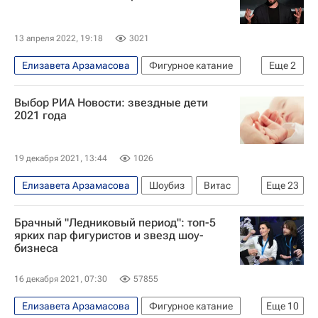
13 апреля 2022, 19:18
3021
Елизавета Арзамасова
Фигурное катание
Еще
2
Илья Авербух
Вокруг спорта
Выбор РИА Новости: звездные дети
2021 года
19 декабря 2021, 13:44
1026
Елизавета Арзамасова
Шоубиз
Витас
Еще
23
Федор Бондарчук
Сергей Безруков
Брачный "Ледниковый период": топ-5
Сергей Шнуров
Александр Лебедев
ярких пар фигуристов и звезд шоу-
бизнеса
Татьяна Волосожар
Максим Траньков
Валерий Меладзе
Скарлетт Йоханссон
16 декабря 2021, 07:30
57855
Наоми Кэмпбелл
Елизавета Арзамасова
Фигурное катание
Еще
10
Алек Болдуин (Александр Рэй Болдуин III)