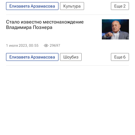
Елизавета Арзамасова
Культура
Еще
2
Илья Авербух
Общество
Стало известно местонахождение
Владимира Познера
1 июля 2023, 00:55
29697
Елизавета Арзамасова
Шоубиз
Еще
6
Владимир Познер
Сергей Кузнецов (архитектор)
Москва
Россия
Знаменитости
Украина