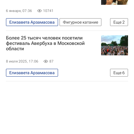
6 января, 07:36
10741
Елизавета Арзамасова
Фигурное катание
Еще
2
Илья Авербух
Спорт
Более 25 тысяч человек посетили
фестиваль Авербуха в Московской
области
8 июля 2025, 17:06
87
Елизавета Арзамасова
Еще
6
Новости Подмосковья
Московская область (Подмосковье)
Россия
Москва
Илья Авербух
Виктор Рыжаков