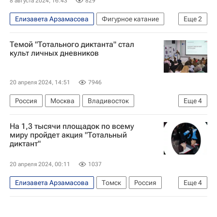
8 августа 2024, 16:43
829
Елизавета Арзамасова
Фигурное катание
Еще
2
Россия
Илья Авербух
Темой "Тотального диктанта" стал
культ личных дневников
20 апреля 2024, 14:51
7946
Россия
Москва
Владивосток
Еще
4
Анна Матвеева
Михаил Боярский
На 1,3 тысячи площадок по всему
Андрей Ургант
Тотальный диктант
миру пройдет акция "Тотальный
диктант"
20 апреля 2024, 00:11
1037
Елизавета Арзамасова
Томск
Россия
Еще
4
Абхазия
Андрей Ургант
Михаил Боярский
Тотальный диктант