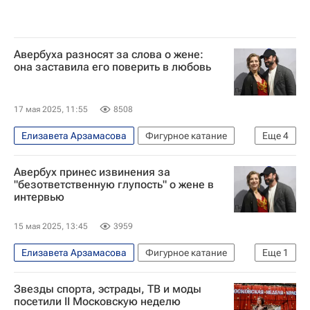
Авербуха разносят за слова о жене:
она заставила его поверить в любовь
17 мая 2025, 11:55
8508
Елизавета Арзамасова
Фигурное катание
Еще
4
Илья Авербух
Ирина Лобачева
Авербух принес извинения за
Авторы РИА Новости Спорт
Вокруг спорта
"безответственную глупость" о жене в
интервью
15 мая 2025, 13:45
3959
Елизавета Арзамасова
Фигурное катание
Еще
1
Илья Авербух
Звезды спорта, эстрады, ТВ и моды
посетили II Московскую неделю