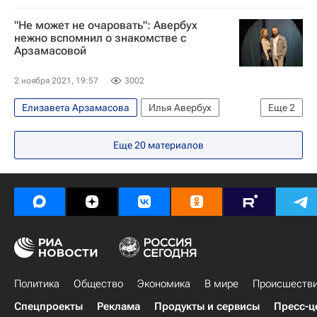
Вокруг спорта
Илья Авербух
Борис Джонсон
Эмбер Херд
Принц Гарри
"Не может не очаровать": Авербух
Алексей Ягудин
Оксана Домнина
нежно вспомнил о знакомстве с
Дмитрий Шепелев
Эван Макгрегор
Арзамасовой
Петр Чернышев
Ирина Лобачева
Галь Гадот
Меган Маркл
Анастасия Заворотнюк
Роман Костомаров
2 ноября 2021, 19:57
3002
Конор Макгрегор
Артём Дзюба
Евгения Медведева
Даня Милохин
Елизавета Арзамасова
Илья Авербух
Еще
2
Паулина Андреева-Бондарчук
Фигурное катание
Вокруг спорта
Маколей Калкин
Кети Топурия
Еще
20
материалов
Татьяна Арнтгольц
Политика
Общество
Экономика
В мире
Происшеств
Спецпроекты
Реклама
Продукты и сервисы
Пресс-ц