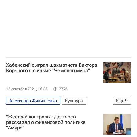
Рихард Вагнер
Большой драматический театр Товстоногова
Даниил Хармс
Театр имени Маяковского
Николай Цискаридзе
Театр на Бронной
Знаменитости
Театры
Хабенский сыграл шахматиста Виктора
Корчного в фильме "Чемпион мира"
15 сентября 2021, 16:06
3776
Александр Филиппенко
Культура
Еще
9
Константин Хабенский
Новости культуры
"Жесткий контроль": Дегтярев
Филиппины
Централ Партнершип
рассказал о финансовой политике
"Амура"
Виктор Корчной
Виктор Сухоруков