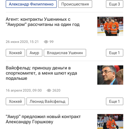
Александр Филиппенко
Происшествия
Еще
3
Москва
Михаил Ефремов
Агент: контракты Ушениных с
ДТП с участием Михаила Ефремова
"Амуром" рассчитаны на один год
26 июня 2020, 15:21
99
Хоккей
Амур
Владислав Ушенин
Еще
1
Вячеслав Ушенин
Вайсфельд: приношу деньги в
спорткомитет, а меня шлют куда
подальше
16 апреля 2020, 09:00
2620
Хоккей
Леонид Вайсфельд
Еще
1
Интервью РИА Спорт
"Амур" предложил новый контракт
Александру Горшкову