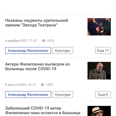
Названы лауреаты зрительской
премии "Звезда Театрала"
6 декабря 2022, 11:51
1010
Александр Филиппенко
Культура
Еще
11
Новости культуры
Звезда театрала (премия)
Актера Филиппенко выписали из
Театр
звезды
Знаменитости
больницы после COVID-19
что посмотреть
Спектакль
Александр Калягин
Римас Туминас
9 августа 2022, 16:12
1202
Театр имени Е. Вахтангова
Театр на Таганке
Александр Филиппенко
Культура
Еще
5
Коронавирус в России
Театр
Заболевший COVID-19 актер
Новости культуры
Знаменитости
Кино
Филиппенко пока остается в больнице