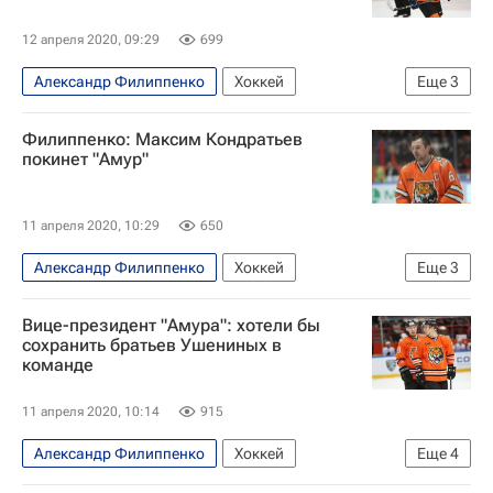
12 апреля 2020, 09:29
699
Александр Филиппенко
Хоккей
Еще
3
Александр Горшков (хоккей)
КХЛ 2025-2026
Филиппенко: Максим Кондратьев
Амур
покинет "Амур"
11 апреля 2020, 10:29
650
Александр Филиппенко
Хоккей
Еще
3
КХЛ 2025-2026
Амур
Максим Кондратьев
Вице-президент "Амура": хотели бы
сохранить братьев Ушениных в
команде
11 апреля 2020, 10:14
915
Александр Филиппенко
Хоккей
Еще
4
КХЛ 2025-2026
Амур
Владислав Ушенин