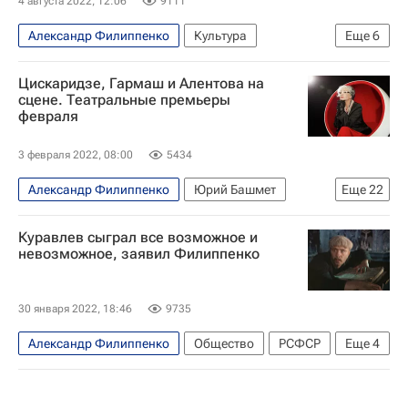
4 августа 2022, 12:06
9111
Александр Филиппенко
Культура
Еще
6
Новости культуры
Андрей Кончаловский
Цискаридзе, Гармаш и Алентова на
Знаменитости
звезды
сцене. Театральные премьеры
февраля
Коронавирус COVID-19
Коронавирус в России
3 февраля 2022, 08:00
5434
Александр Филиппенко
Юрий Башмет
Еще
22
Антон Чехов
Сергей Гармаш
Россия
Куравлев сыграл все возможное и
Гоголь-центр
Метрополитен-опера
невозможное, заявил Филиппенко
Малый театр
Культура
Юрий Стоянов
Вера Алентова
30 января 2022, 18:46
9735
Московский драматический театр имени А. С. Пушкина
Александр Филиппенко
Общество
РСФСР
Еще
4
Евгений Писарев
Алексей Агранович
Леонид Куравлев
Facebook
Россия
Борис Эйфман
Александринский театр
Культура