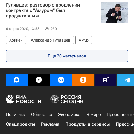
Гулявцев: разговор о продлении
Вячеслав Ушенин
контракта с "Амуром" был
продуктивным
6 марта 2020, 13:58
950
Хоккей
Александр Гулявцев
Амур
Еще
20
материалов
Политика
Общество
Экономика
В мире
Происшеств
Спецпроекты
Реклама
Продукты и сервисы
Пресс-ц