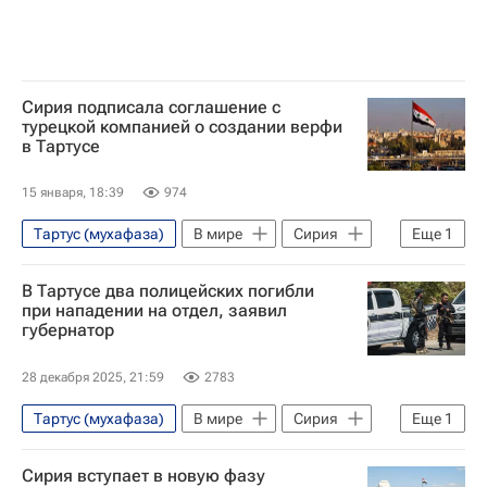
Сирия подписала соглашение с
турецкой компанией о создании верфи
в Тартусе
15 января, 18:39
974
Тартус (мухафаза)
В мире
Сирия
Еще
1
Турция
В Тартусе два полицейских погибли
при нападении на отдел, заявил
губернатор
28 декабря 2025, 21:59
2783
Тартус (мухафаза)
В мире
Сирия
Еще
1
Хомс (город)
Сирия вступает в новую фазу