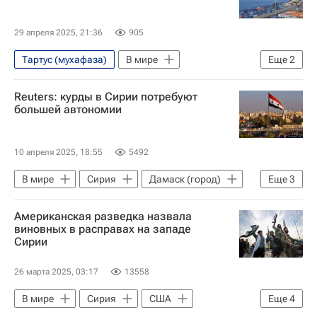
29 апреля 2025, 21:36
905
Тартус (мухафаза)
В мире
Еще
2
Латакия (город)
БРИКС
Reuters: курды в Сирии потребуют
большей автономии
10 апреля 2025, 18:55
5492
В мире
Сирия
Дамаск (город)
Еще
3
Латакия (город)
Мария Захарова
Американская разведка назвала
Сирийские демократические силы
виновных в расправах на западе
Сирии
26 марта 2025, 03:17
13558
В мире
Сирия
США
Еще
4