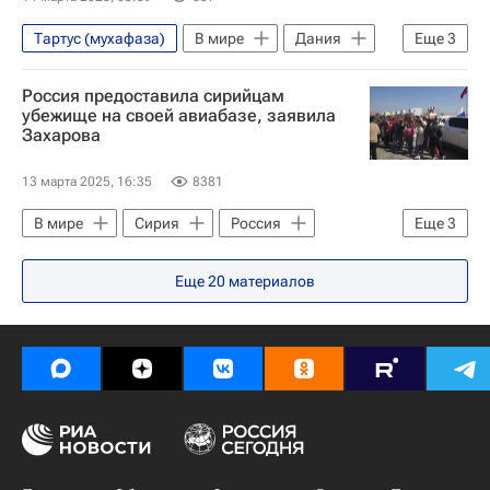
Тартус (мухафаза)
В мире
Дания
Еще
3
Латакия (город)
ООН
Россия предоставила сирийцам
Совет Безопасности ООН
убежище на своей авиабазе, заявила
Захарова
13 марта 2025, 16:35
8381
В мире
Сирия
Россия
Еще
3
Латакия (город)
Мария Захарова
Еще
20
материалов
Хмеймим