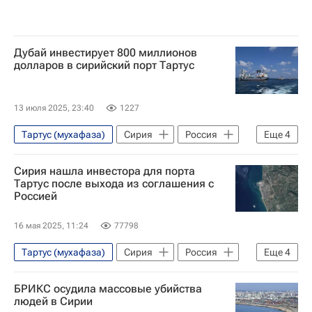
Дубай инвестирует 800 миллионов
долларов в сирийский порт Тартус
13 июля 2025, 23:40
1227
Тартус (мухафаза)
Сирия
Россия
Еще
4
Ахмед аш-Шараа
Дмитрий Песков
Сирия нашла инвестора для порта
DP World
В мире
Тартус после выхода из соглашения с
Россией
16 мая 2025, 11:24
77798
Тартус (мухафаза)
Сирия
Россия
Еще
4
Дмитрий Песков
Михаил Богданов
БРИКС осудила массовые убийства
DP World
В мире
людей в Сирии