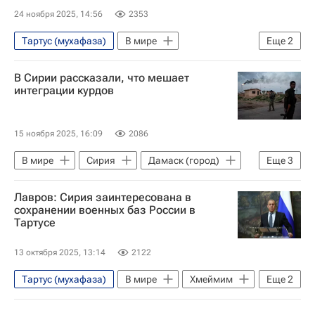
24 ноября 2025, 14:56
2353
Тартус (мухафаза)
В мире
Еще
2
Латакия (город)
Сирия
В Сирии рассказали, что мешает
интеграции курдов
15 ноября 2025, 16:09
2086
В мире
Сирия
Дамаск (город)
Еще
3
Ахмед аш-Шараа
Ливан
Лавров: Сирия заинтересована в
Сирийские демократические силы
сохранении военных баз России в
Тартусе
13 октября 2025, 13:14
2122
Тартус (мухафаза)
В мире
Хмеймим
Еще
2
Сирия
Сергей Лавров