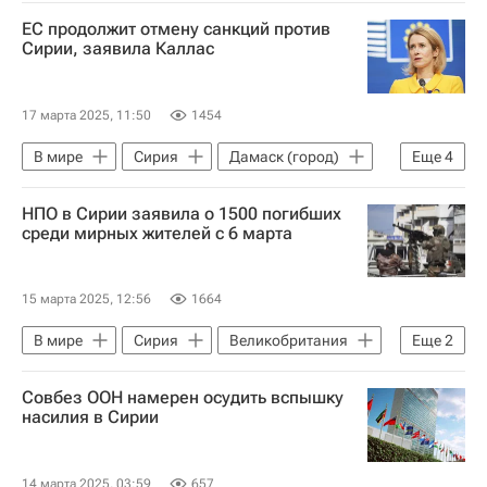
Дамаск (город)
Ахмед аш-Шараа
ЕС продолжит отмену санкций против
Исламское государство*
Аль-Каида
Сирии, заявила Каллас
17 марта 2025, 11:50
1454
В мире
Сирия
Дамаск (город)
Еще
4
Брюссель
Кайя Каллас
НПО в Сирии заявила о 1500 погибших
Башар Асад
Евросоюз
среди мирных жителей с 6 марта
15 марта 2025, 12:56
1664
В мире
Сирия
Великобритания
Еще
2
Лондон
Башар Асад
Совбез ООН намерен осудить вспышку
насилия в Сирии
14 марта 2025, 03:59
657