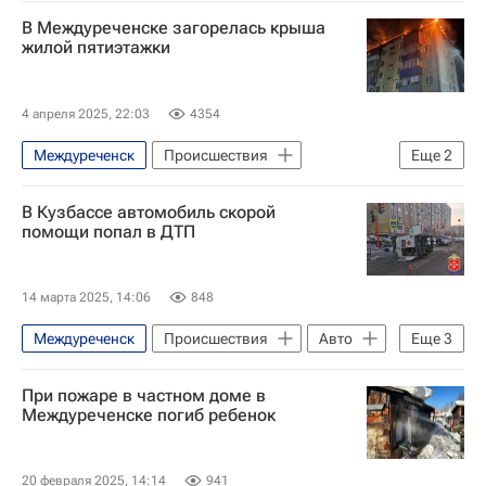
Кемеровская область
Россия
В Междуреченске загорелась крыша
МЧС России (Министерство РФ по делам гражданской обороны, чрезвычайным ситуациям и ликвидации последствий стихийных бедствий)
жилой пятиэтажки
4 апреля 2025, 22:03
4354
Междуреченск
Происшествия
Еще
2
МЧС России (Министерство РФ по делам гражданской обороны, чрезвычайным ситуациям и ликвидации последствий стихийных бедствий)
В Кузбассе автомобиль скорой
Россия
помощи попал в ДТП
14 марта 2025, 14:06
848
Междуреченск
Происшествия
Авто
Еще
3
Кемеровская область
Дзержинский
При пожаре в частном доме в
Министерство внутренних дел РФ (МВД России)
Междуреченске погиб ребенок
20 февраля 2025, 14:14
941