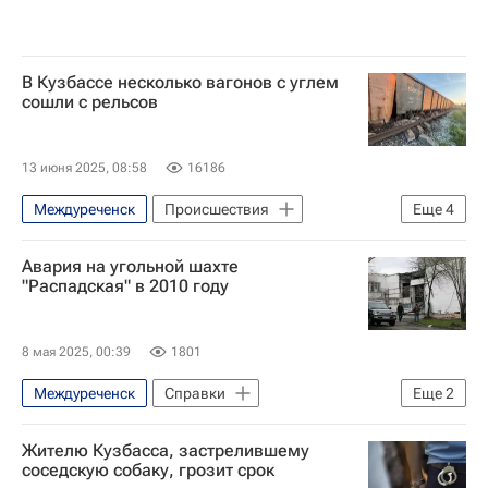
В Кузбассе несколько вагонов с углем
сошли с рельсов
13 июня 2025, 08:58
16186
Междуреченск
Происшествия
Еще
4
Россия
Кемеровская область
Авария на угольной шахте
Следственный комитет России (СК РФ)
"Распадская" в 2010 году
Западно-Сибирская транспортная прокуратура
8 мая 2025, 00:39
1801
Междуреченск
Справки
Еще
2
Шахта "Распадская"
Происшествия
Жителю Кузбасса, застрелившему
соседскую собаку, грозит срок