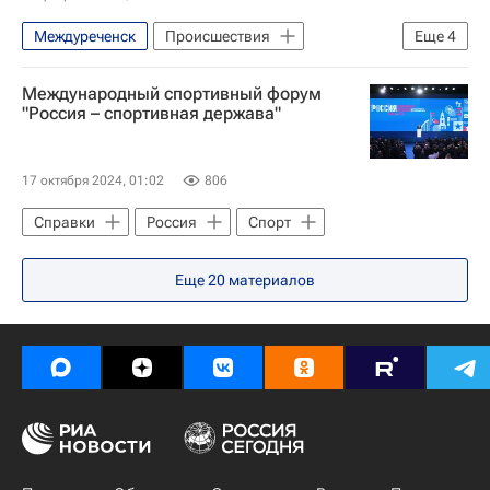
Междуреченск
Происшествия
Еще
4
Кемеровская область
Россия
Международный спортивный форум
МЧС России (Министерство РФ по делам гражданской обороны, чрезвычайным ситуациям и ликвидации последствий стихийных бедствий)
"Россия – спортивная держава"
Следственный комитет России (СК РФ)
17 октября 2024, 01:02
806
Справки
Россия
Спорт
Еще
20
материалов