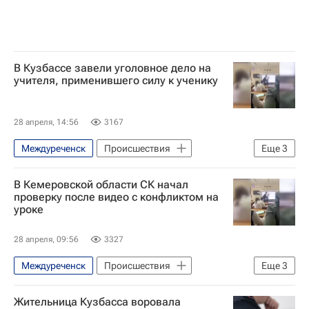
В Кузбассе завели уголовное дело на
учителя, применившего силу к ученику
28 апреля, 14:56
3167
Междуреченск
Происшествия
Еще
3
Кемеровская область
Россия
В Кемеровской области СК начал
Следственный комитет России (СК РФ)
проверку после видео с конфликтом на
уроке
28 апреля, 09:56
3327
Междуреченск
Происшествия
Еще
3
Кемеровская область
Россия
Жительница Кузбасса воровала
Следственный комитет России (СК РФ)