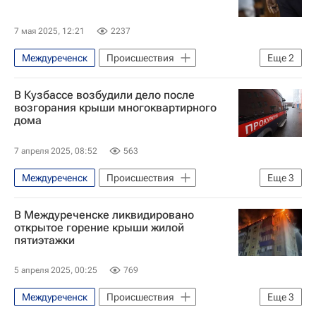
7 мая 2025, 12:21
2237
Междуреченск
Происшествия
Еще
2
Кемеровская область
Россия
В Кузбассе возбудили дело после
возгорания крыши многоквартирного
дома
7 апреля 2025, 08:52
563
Междуреченск
Происшествия
Еще
3
Кемеровская область
Россия
В Междуреченске ликвидировано
МЧС России (Министерство РФ по делам гражданской обороны, чрезвычайным ситуациям и ликвидации последствий стихийных бедствий)
открытое горение крыши жилой
пятиэтажки
5 апреля 2025, 00:25
769
Междуреченск
Происшествия
Еще
3