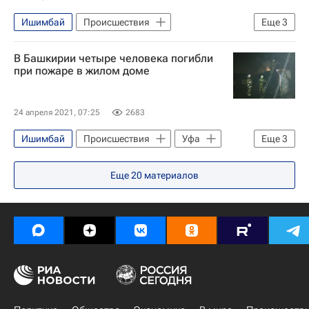
Ишимбай
Происшествия
Еще
3
Министерство внутренних дел РФ (МВД России)
В Башкирии четыре человека погибли
Республика Башкортостан
Россия
при пожаре в жилом доме
24 апреля 2021, 07:25
2683
Ишимбай
Происшествия
Уфа
Еще
3
МЧС России (Министерство РФ по делам гражданской обороны, чрезвычайным ситуациям и ликвидации последствий стихийных бедствий)
Еще
20
материалов
Россия
Следственный комитет России (СК РФ)