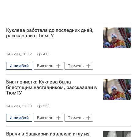
Куклева работала до последних дней,
рассказали в ТюмГУ
14 июля, 16:52
415
Ишимбай
Биатлон
Тюмень
Биатлонистка Куклева была
блестящим наставником, рассказали в
ТюмГУ
14 июля, 11:30
233
Ишимбай
Биатлон
Тюмень
Врачи в Башкирии извлекли иглу из