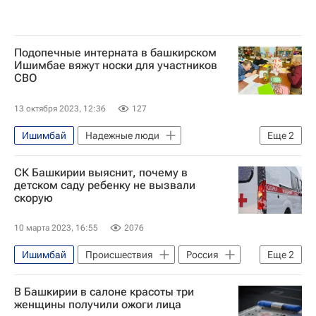
Подопечные интерната в башкирском
Ишимбае вяжут носки для участников
СВО
13 октября 2023, 12:36
127
Ишимбай
Надежные люди
Еще
2
Ишимбайский район
СК Башкирии выяснит, почему в
Республика Башкортостан
детском саду ребенку не вызвали
скорую
10 марта 2023, 16:55
2076
Ишимбай
Происшествия
Россия
Еще
2
Республика Башкортостан
В Башкирии в салоне красоты три
Следственный комитет России (СК РФ)
женщины получили ожоги лица