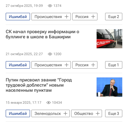
27 октября 2025, 19:09
1374
Ишимбай
Происшествия
Россия
Еще
2
Следственный комитет России (СК РФ)
СК начал проверку информации о
Республика Башкортостан
буллинге в школе в Башкирии
21 октября 2025, 22:27
1200
Ишимбай
Происшествия
Россия
Еще
1
Следственный комитет России (СК РФ)
Путин присвоил звание "Город
трудовой доблести" новым
населенным пунктам
15 января 2025, 17:17
10434
Ишимбай
Зеленодольск
Общество
Еще
3
Ленинск-Кузнецкий
Владимир Путин