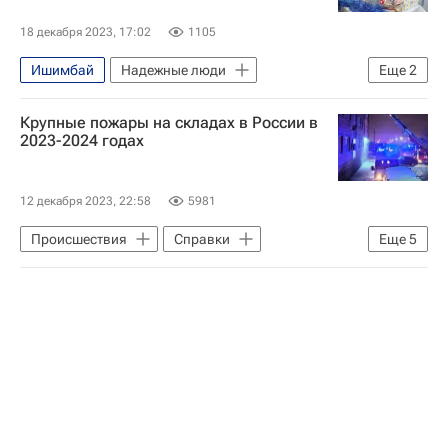
Торговая недвижимость
18 декабря 2023, 17:02
1105
Ишимбай
Надежные люди
Еще
2
Ишимбайский район
Крупные пожары на складах в России в
Республика Башкортостан
2023-2024 годах
12 декабря 2023, 22:58
5981
Происшествия
Справки
Еще
5
Московская область (Подмосковье)
Россия
Краснодарский край
МЧС России (Министерство РФ по делам гражданской обороны, чрезвычайным ситуациям и ликвидации последствий стихийных бедствий)
Московский авиационный центр (МАЦ)