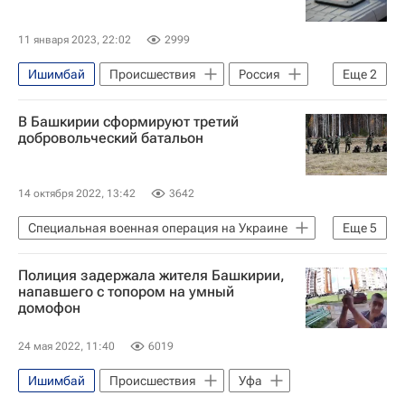
11 января 2023, 22:02
2999
Ишимбай
Происшествия
Россия
Еще
2
Следственный комитет России (СК РФ)
В Башкирии сформируют третий
Республика Башкортостан
добровольческий батальон
14 октября 2022, 13:42
3642
Специальная военная операция на Украине
Еще
5
Уфа
Донбасс
Россия
Полиция задержала жителя Башкирии,
Частичная мобилизация в России
напавшего с топором на умный
домофон
Безопасность
24 мая 2022, 11:40
6019
Ишимбай
Происшествия
Уфа