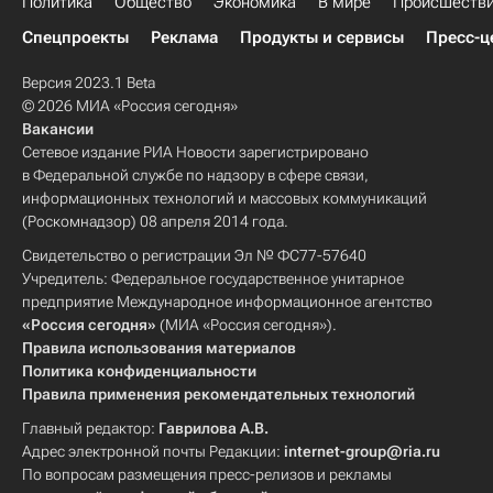
Политика
Общество
Экономика
В мире
Происшеств
Спецпроекты
Реклама
Продукты и сервисы
Пресс-ц
Версия 2023.1 Beta
© 2026 МИА «Россия сегодня»
Вакансии
Сетевое издание РИА Новости зарегистрировано
в Федеральной службе по надзору в сфере связи,
информационных технологий и массовых коммуникаций
(Роскомнадзор) 08 апреля 2014 года.
Свидетельство о регистрации Эл № ФС77-57640
Учредитель: Федеральное государственное унитарное
предприятие Международное информационное агентство
«Россия сегодня»
(МИА «Россия сегодня»).
Правила использования материалов
Политика конфиденциальности
Правила применения рекомендательных технологий
Главный редактор:
Гаврилова А.В.
Адрес электронной почты Редакции:
internet-group@ria.ru
По вопросам размещения пресс-релизов и рекламы