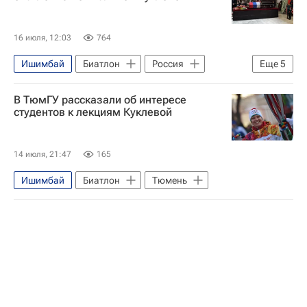
16 июля, 12:03
764
Ишимбай
Биатлон
Россия
Еще
5
Тюмень
Владимир Якушев
В ТюмГУ рассказали об интересе
Виктор Майгуров
Совет Федерации РФ
студентов к лекциям Куклевой
Спорт
14 июля, 21:47
165
Ишимбай
Биатлон
Тюмень