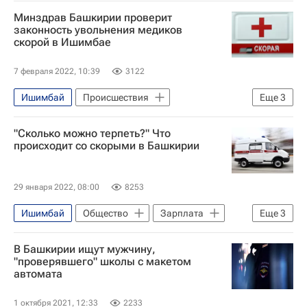
Минздрав Башкирии проверит
законность увольнения медиков
скорой в Ишимбае
7 февраля 2022, 10:39
3122
Ишимбай
Происшествия
Еще
3
Минздрав Башкирии
"Сколько можно терпеть?" Что
Республика Башкортостан
Уфа
происходит со скорыми в Башкирии
29 января 2022, 08:00
8253
Ишимбай
Общество
Зарплата
Еще
3
Уфа
Скорая помощь
В Башкирии ищут мужчину,
Минздрав Башкирии
"проверявшего" школы с макетом
автомата
1 октября 2021, 12:33
2233