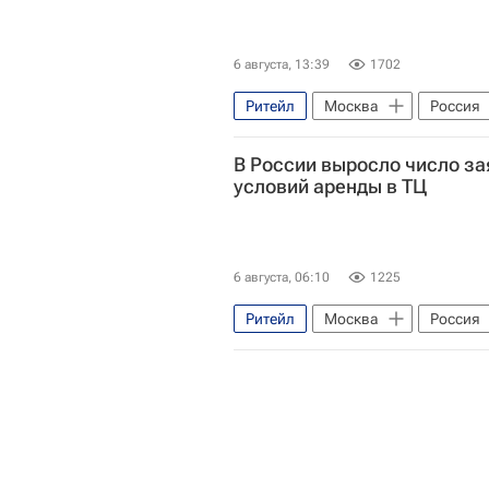
6 августа, 13:39
1702
Ритейл
Москва
Россия
Торговые центры
Коммерче
В России выросло число за
условий аренды в ТЦ
6 августа, 06:10
1225
Ритейл
Москва
Россия