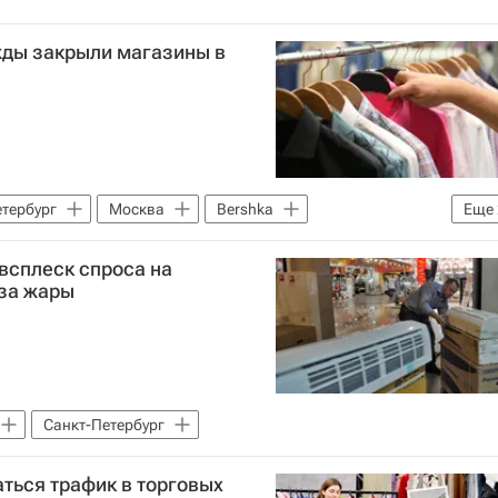
жды закрыли магазины в
етербург
Москва
Bershka
Еще
 недвижимость
всплеск спроса на
-за жары
Санкт-Петербург
ться трафик в торговых