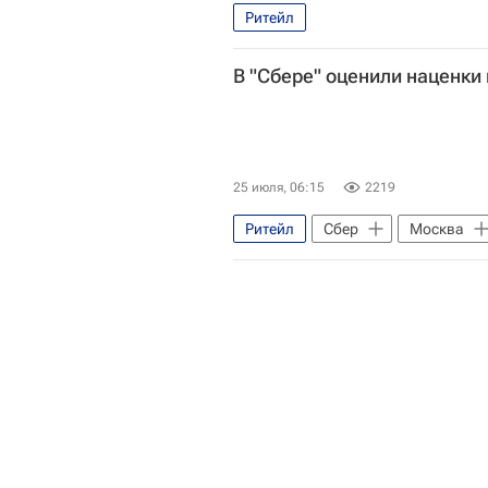
Ритейл
В "Сбере" оценили наценки
25 июля, 06:15
2219
Ритейл
Сбер
Москва
Торговая недвижимость
То