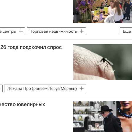
е центры
Торговая недвижимость
Еще
026 года подскочил спрос
Лемана Про (ранее – Леруа Мерлен)
ичество ювелирных