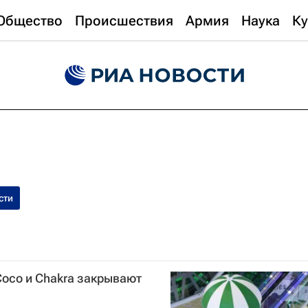
Общество
Происшествия
Армия
Наука
Ку
сти
oco и Chakra закрывают