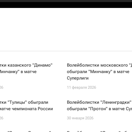
тки казанского "Динамо"
Волейболистки московского 
инчанку" в матче
обыграли "Минчанку" в матче
Суперлиги
26
11 февраля 2026
тки "Тулицы" обыграли
Волейболистки "Ленинградки"
матче чемпионата России
обыграли "Протон" в матче Су
26
30 января 2026