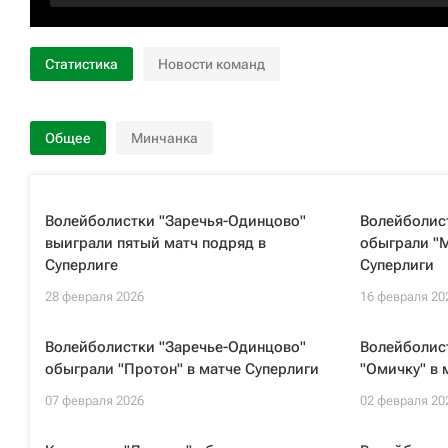
Статистика
Новости команд
Общее
Минчанка
Волейболистки "Заречья-Одинцово"
Волейболис
выиграли пятый матч подряд в
обыграли "М
Суперлиге
Суперлиги
28 февраля 2026
16 февраля 20
Волейболистки "Заречье-Одинцово"
Волейболис
обыграли "Протон" в матче Суперлиги
"Омичку" в 
07 февраля 2026
02 февраля 20