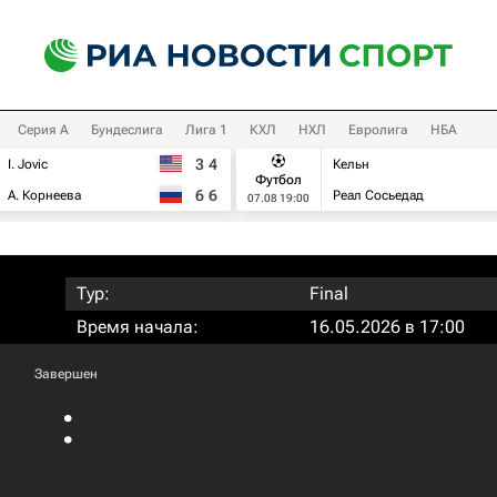
Серия А
Бундеслига
Лига 1
КХЛ
НХЛ
Евролига
НБА
3
4
I. Jovic
Кельн
Футбол
6
6
А. Корнеева
Реал Сосьедад
07.08 19:00
Тур:
Final
Время начала:
16.05.2026 в 17:00
Завершен
: