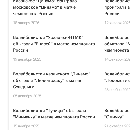
Казанское "Динамо" обыграло
Волейболис
московское "Динамо" в матче
проиграли а
чемпионата России
России
18 января 2026
12 января 202
Волейболистки "Уралочки-НТМК"
Волейболис
обыграли "Енисей" в матче чемпионата
обыграли "М
России
чемпионата
19 декабря 2025
14 декабря 20
Волейболистки казанского "Динамо"
Волейболис
обыграли "Ленинградку" в матче
"Локомотив
Суперлиги
28 ноября 202
05 декабря 2025
Волейболистки "Тулицы" обыграли
Волейболис
"Минчанку" в матче чемпионата России
"Омичку"
15 ноября 2025
21 октября 20