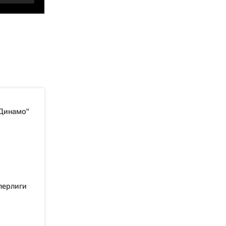
"Динамо"
перлиги