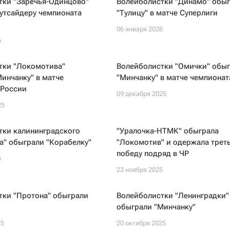
тки "Заречья-Одинцово"
Волейболистки "Динамо" обы
утсайдеру чемпионата
"Тулицу" в матче Суперлиги
06 января 2026
6
тки "Локомотива"
Волейболистки "Омички" обы
инчанку" в матче
"Минчанку" в матче чемпионат
 России
09 декабря 2025
25
тки калининградского
"Уралочка-НТМК" обыграла
а" обыграли "Корабелку"
"Локомотив" и одержала трет
победу подряд в ЧР
5
23 ноября 2025
тки "Протона" обыграли
Волейболистки "Ленинградки"
обыграли "Минчанку"
25
20 октября 2025