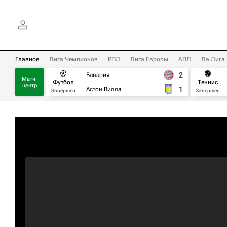
Главное
Лига Чемпионов
РПЛ
Лига Европы
АПЛ
Ла Лига
2
Бавария
Матч-
Футбол
Теннис
центр
1
Астон Вилла
Завершен
Завершен