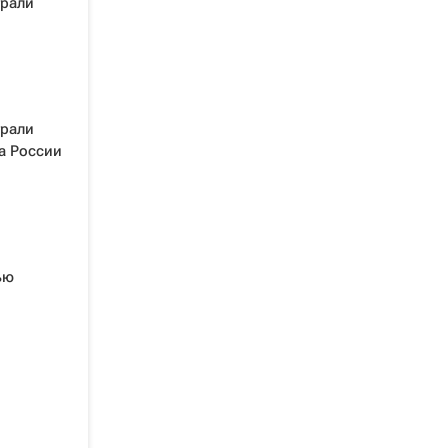
грали
грали
а России
ью