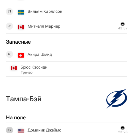
Вильям Карллсон
71
Митчелл Марнер
93
43:37
Запасные
Акира Шмид
40
Брюс Кэссиди
Тренер
Тампа-Бэй
На поле
Доминик Джеймс
17
23:28