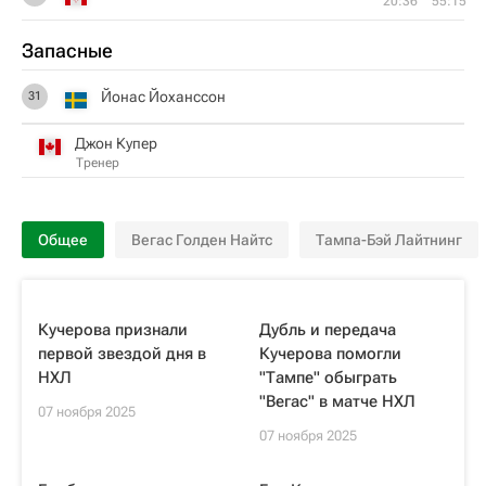
20:36
55:15
Запасные
Йонас Йоханссон
31
Джон Купер
Тренер
Общее
Вегас Голден Найтс
Тампа-Бэй Лайтнинг
Кучерова признали
Дубль и передача
первой звездой дня в
Кучерова помогли
НХЛ
"Тампе" обыграть
"Вегас" в матче НХЛ
07 ноября 2025
07 ноября 2025