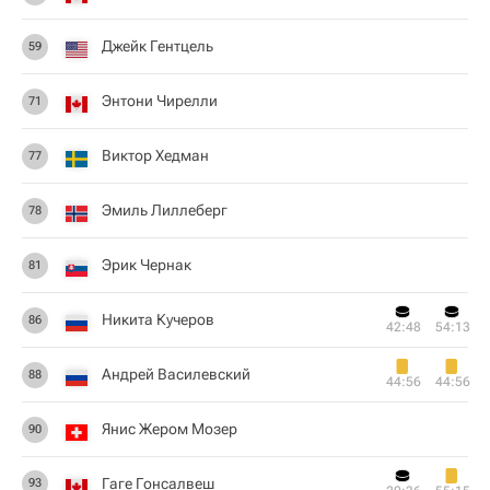
Джейк Гентцель
59
Энтони Чирелли
71
Виктор Хедман
77
Эмиль Лиллеберг
78
Эрик Чернак
81
Никита Кучеров
86
42:48
54:13
Андрей Василевский
88
44:56
44:56
Янис Жером Мозер
90
Гаге Гонсалвеш
93