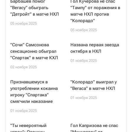
Барбашев помог
Гол Кучерова не спас
"Вегасу" обыграть
"Тампу" от поражения в
"Детройт" в матче НХЛ
матче НХЛ против
"Колорадо"
05 ноября 2025
05 ноября 2025
"Сочи" Самсонова
Названа первая звезда
сенсационно обыграл
октября в НХЛ
"Спартак" в матче КХЛ
01 ноября 2025
02 ноября 2025
Признавшемуся в
"Колорадо" выиграл у
употреблении кокаина
"Вегаса" в матче НХЛ
игроку "Спартака"
01 ноября 2025
смягчили наказание
01 ноября 2025
"Ты невероятный
Гол Капризова не спас