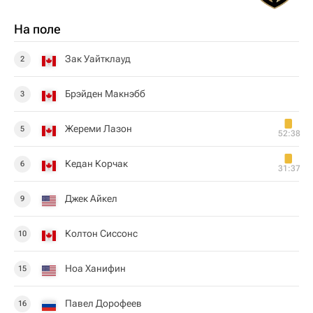
На поле
Зак Уайтклауд
2
Брэйден Макнэбб
3
Жереми Лазон
5
52:38
Кедан Корчак
6
31:37
Джек Айкел
9
Колтон Сиссонс
10
Ноа Ханифин
15
Павел Дорофеев
16