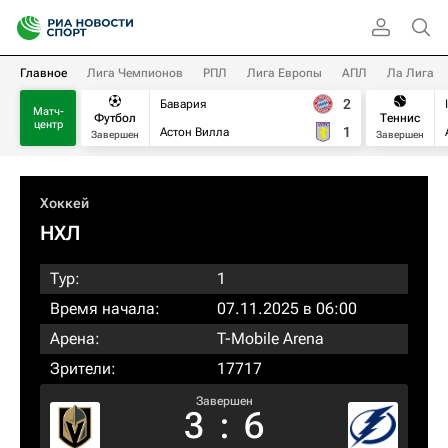
Главное
Лига Чемпионов
РПЛ
Лига Европы
АПЛ
Ла Лига
2
Бавария
Матч-
Футбол
Теннис
центр
1
Астон Вилла
Завершен
Завершен
Хоккей
НХЛ
Тур:
1
Время начала:
07.11.2025 в 06:00
Арена:
T-Mobile Arena
Зрители:
17717
Завершен
3
:
6