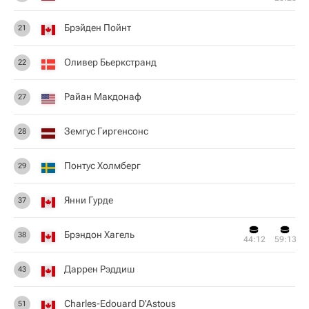
Брэйден Пойнт
21
Оливер Бьеркстранд
22
Райан Макдонаф
27
Земгус Гиргенсонс
28
Понтус Холмберг
29
Янни Гурде
37
Брэндон Хагель
38
44:12
59:13
Даррен Рэддиш
43
Charles-Edouard D'Astous
51