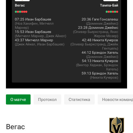
Вегас
Тампа-Бэй
07:25
Иван Барбашев
20:36
Гаге Гонсалвеш
(
Ноа Ханифин
,
Митчелл
(
Доминик Джеймс
)
Марнер
)
23:28
Доминик Джеймс
15:53
Иван Барбашев
(
Оливер Бьеркстранд
,
Янис
(
Митчелл Марнер
,
Джек Айкел
)
Жером Мозер
)
43:37
Митчелл Марнер
42:48
Никита Кучеров
(
Джек Айкел
,
Иван Барбашев
)
(
Оливер Бьеркстранд
,
Джейк
Гентцель
)
44:12
Брэндон Хагель
(
Доминик Джеймс
)
54:13
Никита Кучеров
(
Виктор Хедман
,
Брэндон
Хагель
)
59:13
Брэндон Хагель
(
Никита Кучеров
)
О матче
Протокол
Статистика
Новости коман
Вегас