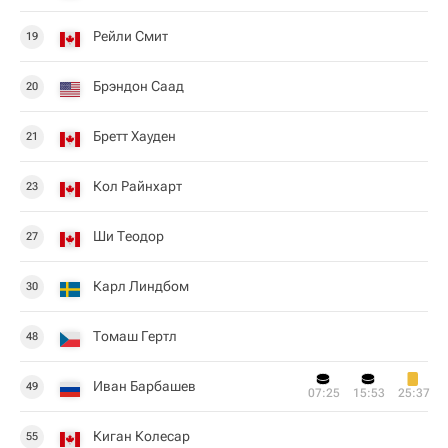
Рейли Смит
19
Брэндон Саад
20
Бретт Хауден
21
Кол Райнхарт
23
Ши Теодор
27
Карл Линдбом
30
Томаш Гертл
48
Иван Барбашев
49
07:25
15:53
25:37
Киган Колесар
55