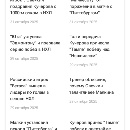
игрок": Овечкин
"Миннесоту" от
поздравил Кучерова с
поражения в матче с
1000-м очком в НХЛ
"Питтсбургом"
31 октября 2025
31 октября 2025
"Юта" уступила
Гол и передача
"Эдмонтону" и прервала
Кучерова принесли
серию побед в НХЛ
"Тампе" победу над
"Нэшвиллом"
29 октября 2025
29 октября 2025
Российский игрок
Тренер объяснил,
"Вегаса" вышел в
почему Овечкин
лидеры по голам в
талантливее Малкина
сезоне НХЛ
28 октября 2025
29 октября 2025
Малкин установил
Кучеров принес "Тампе"
рекорд "Питтсбурга" и
победу в овертайме