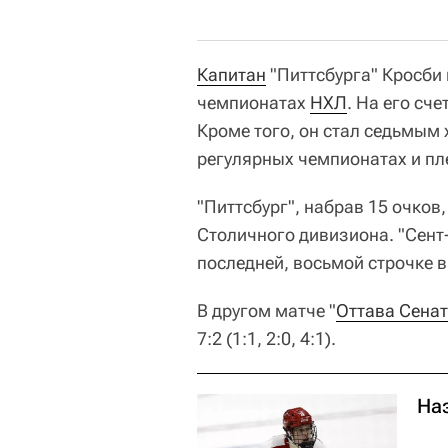
Капитан
"Питтсбурга" Кросби 
чемпионатах
НХЛ
. На его сч
Кроме того, он стал седьмым
регулярных чемпионатах и пл
"Питтсбург", набрав 15 очков
Столичного дивизиона. "Сент-
последней, восьмой строчке 
В другом матче "
Оттава Сена
7:2 (1:1, 2:0, 4:1).
На