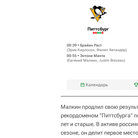
Питтсбург
00:39 •
Брайан Раст
(
Эрик Карлссон
,
Филип Хеландер
)
00:55 •
Энтони Манта
(
Евгений Малкин
,
Justin Brazeau
)
Календарь
Малкин продлил свою результ
рекордсменом "Питтсбурга" п
лет и старше. В активе россия
сезоне, он делит первое мест