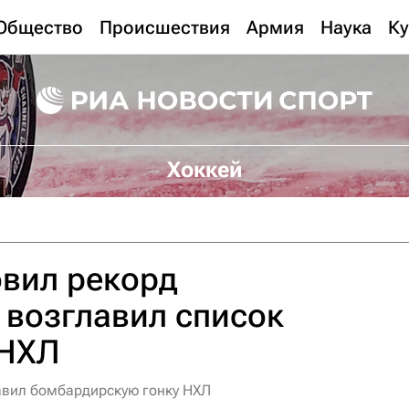
Общество
Происшествия
Армия
Наука
Ку
Хоккей
овил рекорд
и возглавил список
 НХЛ
авил бомбардирскую гонку НХЛ