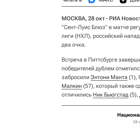
МОСКВА, 28 окт - РИА Новос
"Сент-Луис Блюз" в матче ре
лиги (НХЛ), российский напа
два очка.
Встреча в Питтсбурге завершила
победителей дублем отметил
забросили
Энтони Манта
(1),
Малкин
(57), который также с
отличились
Ник Бьюгстад
(5),
Национал
28 