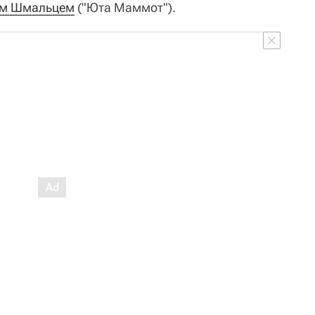
м Шмальцем
("Юта Маммот").