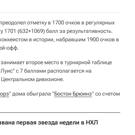
преодолел отметку в 1700 очков в регулярных
ету 1701 (632+1069) балл за результативность.
 хоккеистом в истории, набравшим 1900 очков в
ей-офф.
, занимает второе место в турнирной таблице
Луис" с 7 баллами располагается на
в Центральном дивизионе.
торз
" дома обыграла "
Бостон Брюинз
" со счетом
звана первая звезда недели в НХЛ