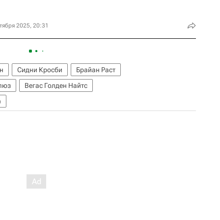
тября 2025, 20:31
н
Сидни Кросби
Брайан Раст
люз
Вегас Голден Найтс
)