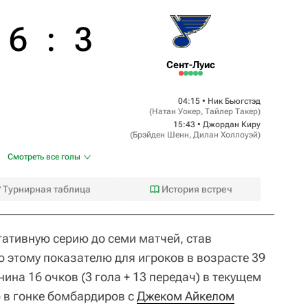
6
:
3
Сент-Луис
04:15 •
Ник Бьюгстэд
(
Натан Уокер
,
Тайлер Такер
)
15:43 •
Джордан Киру
(
Брэйден Шенн
,
Дилан Холлоуэй
)
Смотреть все голы
Турнирная таблица
История встреч
ативную серию до семи матчей, став
о этому показателю для игроков в возрасте 39
нина 16 очков (3 гола + 13 передач) в текущем
о в гонке бомбардиров с
Джеком Айкелом