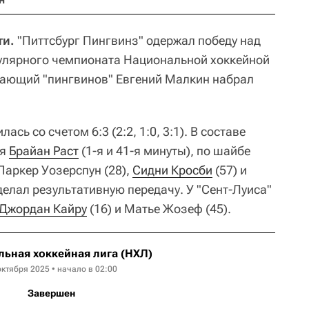
ти.
"Питтсбург Пингвинз" одержал победу над
гулярного чемпионата Национальной хоккейной
дающий "пингвинов" Евгений Малкин набрал
сь со счетом 6:3 (2:2, 1:0, 3:1). В составе
ся
Брайан Раст
(1-я и 41-я минуты), по шайбе
 Паркер Уозерспун (28),
Сидни Кросби
(57) и
делал результативную передачу. У "Сент-Луиса"
Джордан Кайру
(16) и Матье Жозеф (45).
ьная хоккейная лига (НХЛ)
октября 2025 • начало в 02:00
Завершен