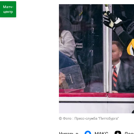
Матч-
центр
© Фото : Пресс-служба "Питтсбурга"
Читать в
МАКС
Дзе