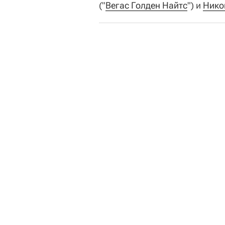
("
Вегас Голден Найтс
") и
Нико