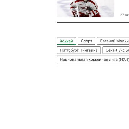
27 ок
Хоккей
Спорт
Евгений Малки
Питтсбург Пингвинз
Сент-Луис Б
Национальная хоккейная лига (НХЛ