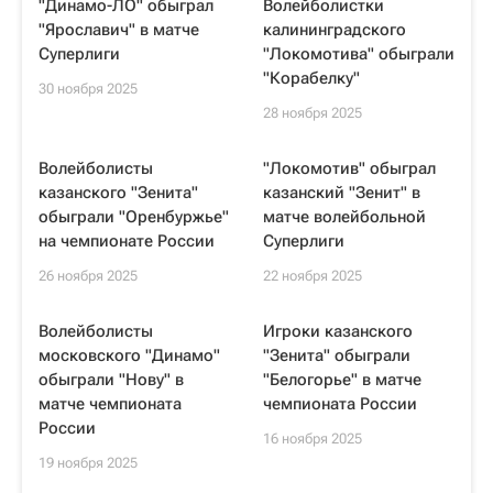
"Динамо-ЛО" обыграл
Волейболистки
"Ярославич" в матче
калининградского
Суперлиги
"Локомотива" обыграли
"Корабелку"
30 ноября 2025
28 ноября 2025
Волейболисты
"Локомотив" обыграл
казанского "Зенита"
казанский "Зенит" в
обыграли "Оренбуржье"
матче волейбольной
на чемпионате России
Суперлиги
26 ноября 2025
22 ноября 2025
Волейболисты
Игроки казанского
московского "Динамо"
"Зенита" обыграли
обыграли "Нову" в
"Белогорье" в матче
матче чемпионата
чемпионата России
России
16 ноября 2025
19 ноября 2025