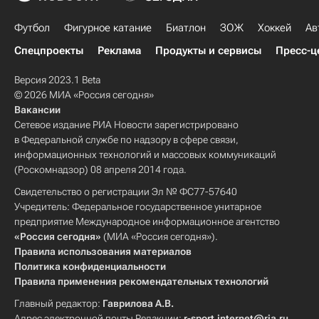
Футбол
Фигурное катание
Биатлон
ЗОЖ
Хоккей
Ав
Спецпроекты
Реклама
Продукты и сервисы
Пресс-ц
Версия 2023.1 Beta
© 2026 МИА «Россия сегодня»
Вакансии
Сетевое издание РИА Новости зарегистрировано
в Федеральной службе по надзору в сфере связи,
информационных технологий и массовых коммуникаций
(Роскомнадзор) 08 апреля 2014 года.
Свидетельство о регистрации Эл № ФС77-57640
Учредитель: Федеральное государственное унитарное
предприятие Международное информационное агентство
«Россия сегодня»
(МИА «Россия сегодня»).
Правила использования материалов
Политика конфиденциальности
Правила применения рекомендательных технологий
Главный редактор:
Гаврилова А.В.
Адрес электронной почты Редакции:
r-sport.internet@ria.ru