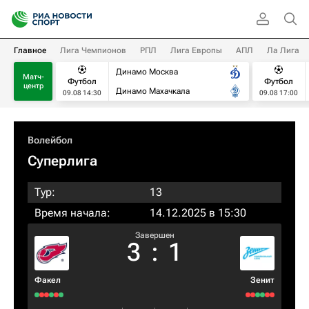
Главное
Лига Чемпионов
РПЛ
Лига Европы
АПЛ
Ла Лига
Динамо Москва
Матч-
Футбол
Футбол
центр
Динамо Махачкала
09.08 14:30
09.08 17:00
Волейбол
Суперлига
Тур:
13
Время начала:
14.12.2025 в 15:30
Завершен
3
:
1
Факел
Зенит