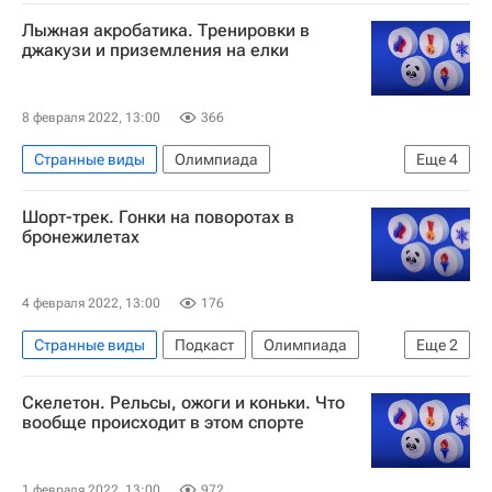
Олимпиада
Ростислав Гайтюкевич
Лыжная акробатика. Тренировки в
Надежда Сергеева
Бобслей
джакузи и приземления на елки
8 февраля 2022, 13:00
366
Странные виды
Олимпиада
Еще
4
Станислав Никитин
Максим Буров
Шорт-трек. Гонки на поворотах в
Фристайл
Подкаст
бронежилетах
4 февраля 2022, 13:00
176
Странные виды
Подкаст
Олимпиада
Еще
2
Спорт
Семён Елистратов
Скелетон. Рельсы, ожоги и коньки. Что
вообще происходит в этом спорте
1 февраля 2022, 13:00
972