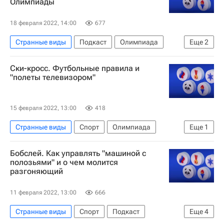
Олимпиады
18 февраля 2022, 14:00
677
Странные виды
Подкаст
Олимпиада
Еще
2
Фристайл
Валерия Демидова
Ски-кросс. Футбольные правила и
"полеты телевизором"
15 февраля 2022, 13:00
418
Странные виды
Спорт
Олимпиада
Еще
1
Сергей Ридзик
Бобслей. Как управлять "машиной с
полозьями" и о чем молится
разгоняющий
11 февраля 2022, 13:00
666
Странные виды
Спорт
Подкаст
Еще
4