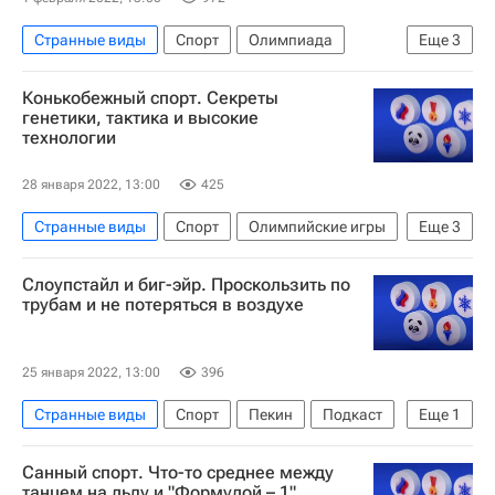
Странные виды
Спорт
Олимпиада
Еще
3
Елена Никитина
Подкаст
Скелетон
Конькобежный спорт. Секреты
генетики, тактика и высокие
технологии
28 января 2022, 13:00
425
Странные виды
Спорт
Олимпийские игры
Еще
3
Павел Кулижников
Конькобежный спорт
Слоупстайл и биг-эйр. Проскользить по
Варвара Барышева
трубам и не потеряться в воздухе
25 января 2022, 13:00
396
Странные виды
Спорт
Пекин
Подкаст
Еще
1
Лана Прусакова
Санный спорт. Что-то среднее между
танцем на льду и "Формулой – 1"