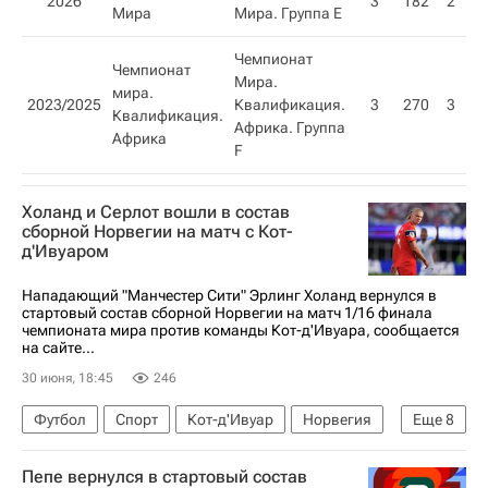
2026
3
182
2
1
Мира
Мира. Группа Е
Чемпионат
Чемпионат
Мира.
мира.
2023/2025
Квалификация.
3
270
3
Квалификация.
Африка. Группа
Африка
F
Холанд и Серлот вошли в состав
сборной Норвегии на матч с Кот-
д'Ивуаром
Нападающий "Манчестер Сити" Эрлинг Холанд вернулся в
стартовый состав сборной Норвегии на матч 1/16 финала
чемпионата мира против команды Кот-д'Ивуара, сообщается
на сайте...
30 июня, 18:45
246
Футбол
Спорт
Кот-д'Ивуар
Норвегия
Еще
8
Даллас
Пепе вернулся в стартовый состав
Международная федерация футбола (ФИФА)