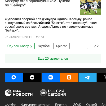
Коссуну стал одноклубником Лунева
Аталанта
Хаби Алонсо
по "Байеру"
Футболист сборной Кот-д'Ивуара Одилон Коссуну, ранее
выступавший за бельгийский "Брюгге". стал одноклубником
российского вратаря Андрея Лунева по леверкузенскому
"Байеру",...
22 июля 2021, 20:11
63
Одилон Коссуну
Футбол
Брюгге
Еще
2
Байер 04
Андрей Лунев
Еще 20 материалов
Футбол
Фигурное катание
Биатлон
ЗОЖ
Хоккей
Ав