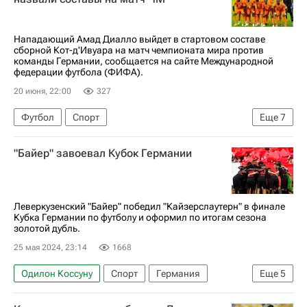
Нападающий Амад Диалло выйдет в стартовом составе
сборной Кот-д'Ивуара на матч чемпионата мира против
команды Германии, сообщается на сайте Международной
федерации футбола (ФИФА).
20 июня, 22:00
327
Футбол
Спорт
Еще
7
Международная федерация футбола (ФИФА)
"Байер" завоевал Кубок Германии
ЧМ по футболу 2026
Амад Диалло
Эмерс Фаэ
Яхья Фофана
Ян (Регенсбург)
Манчестер Юнайтед
Леверкузенский "Байер" победил "Кайзерслаутерн" в финале
Кубка Германии по футболу и оформил по итогам сезона
золотой дубль.
25 мая 2024, 23:14
1668
Одилон Коссуну
Спорт
Германия
Еще
5
Гранит Джака
Байер 04
Кайзерслаутерн