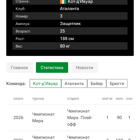
Кот-д'Ивуар
Страна:
Аталанта
Клуб:
3
Номер:
Защитник
Амплуа:
25
Возраст:
188 см
Рост:
80 кг
Вес:
Главное
Статистика
Новости
Команда:
Кот-д’Ивуар
Аталанта
Байер
Брюгге
сезон
турнир
стадия
матчи
мин
осн
вн
Чемпионат
Чемпионат
2026
Мира. Плей-
1
90
1
Мира
офф
Чемпионат
Чемпионат