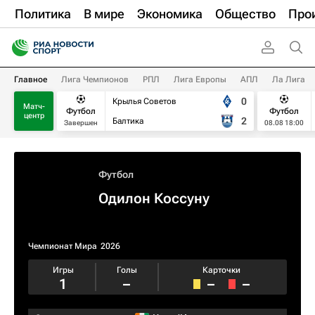
Политика
В мире
Экономика
Общество
Про
Главное
Лига Чемпионов
РПЛ
Лига Европы
АПЛ
Ла Лига
0
Крылья Советов
Матч-
Футбол
Футбол
центр
2
Балтика
Завершен
08.08 18:00
Футбол
Одилон Коссуну
Чемпионат Мира
2026
Игры
Голы
Карточки
1
–
–
–