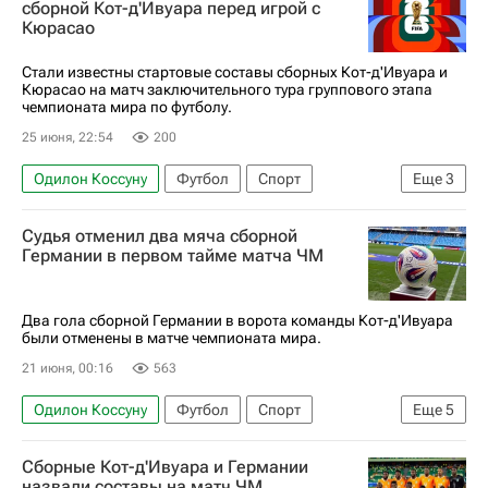
сборной Кот-д'Ивуара перед игрой с
Кюрасао
ЧМ по футболу 2026
Эрлинг Холанд
Кристофер Айер
Давид Мёллер Вольф
Стали известны стартовые составы сборных Кот-д'Ивуара и
Кюрасао на матч заключительного тура группового этапа
Манчестер Сити
Ян (Регенсбург)
чемпионата мира по футболу.
25 июня, 22:54
200
Одилон Коссуну
Футбол
Спорт
Еще
3
ЧМ по футболу 2026
Яхья Фофана
Судья отменил два мяча сборной
Кристофер Опери
Германии в первом тайме матча ЧМ
Два гола сборной Германии в ворота команды Кот-д'Ивуара
были отменены в матче чемпионата мира.
21 июня, 00:16
563
Одилон Коссуну
Футбол
Спорт
Еще
5
Германия
Кот-д'Ивуар
Торонто
Сборные Кот-д'Ивуара и Германии
Франк Кессье
Кай Хаверц
назвали составы на матч ЧМ