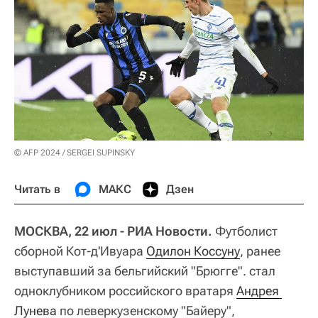
© AFP 2024 / SERGEI SUPINSKY
Читать в
МАКС
Дзен
МОСКВА, 22 июл - РИА Новости.
Футболист
сборной Кот-д'Ивуара
Одилон Коссуну
, ранее
выступавший за бельгийский "Брюгге". стал
одноклубником российского вратаря
Андрея 
Лунева
по леверкузенскому "Байеру",