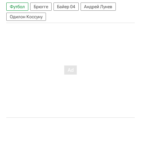
Футбол
Брюгге
Байер 04
Андрей Лунев
Одилон Коссуну