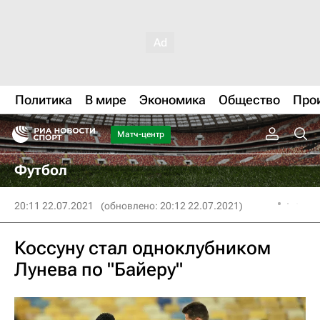
Политика
В мире
Экономика
Общество
Про
Матч-центр
Футбол
20:11 22.07.2021
(обновлено: 20:12 22.07.2021)
Коссуну стал одноклубником
Лунева по "Байеру"