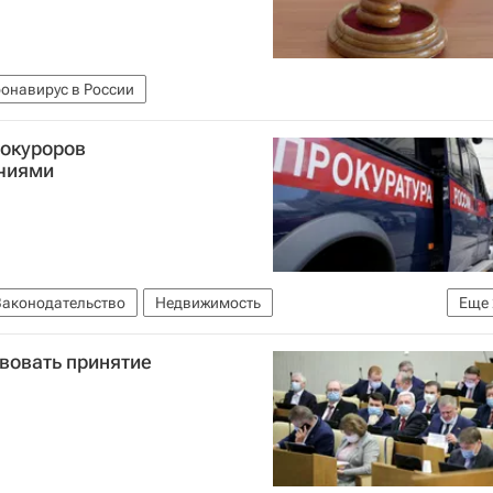
онавирус в России
рокуроров
чиями
Законодательство
Недвижимость
Еще
РФ
Суды
твовать принятие