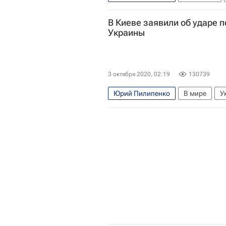
В Киеве заявили об ударе 
Украины
3 октября 2020, 02:19
130739
Юрий Пилипенко
В мире
У
Мотор Сич
Вячеслав Богуслае