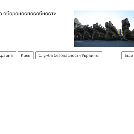
по обороноспособности
краина
Киев
Служба безопасности Украины
Еще
в
112 Украина
Ситуация на Украине