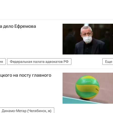
ла дело Ефремова
ия
Федеральная палата адвокатов РФ
Еще
Добровинский
ДТП с участием Михаила Ефремова
кого на посту главного
Динамо-Метар (Челябинск, ж)