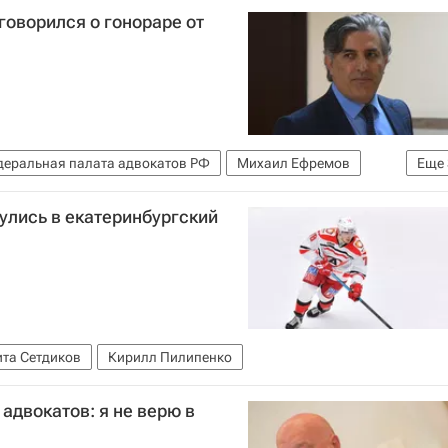
говорился о гонораре от
еральная палата адвокатов РФ
Михаил Ефремов
Еще
ва
улись в екатеринбургский
с участием Ефремова)
Эльман Пашаев
та Сетдиков
Кирилл Пилипенко
адвокатов: я не верю в