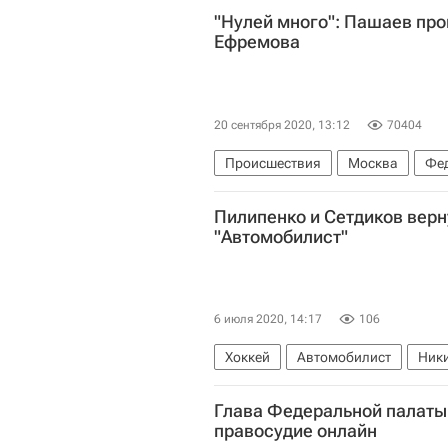
"Нулей много": Пашаев про
Ефремова
20 сентября 2020, 13:12
70404
Происшествия
Москва
Фед
ДТП с участием Михаила Ефремо
Пилипенко и Сетдиков верн
Сергей Захаров (погибший в ДТП 
"Автомобилист"
6 июля 2020, 14:17
106
Хоккей
Автомобилист
Ники
Глава Федеральной палаты 
правосудие онлайн