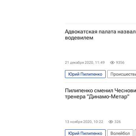
Адвокатская палата назва
водевилем
21 декабря 2020, 11:49
9356
Юрий Пилипенко
Происшеств
Михаил Ефремов
Александр 
Пилипенко сменил Чесновиц
Эльман Пашаев
тренера "Динамо-Метар"
13 ноября 2020, 10:22
326
Юрий Пилипенко
Волейбол