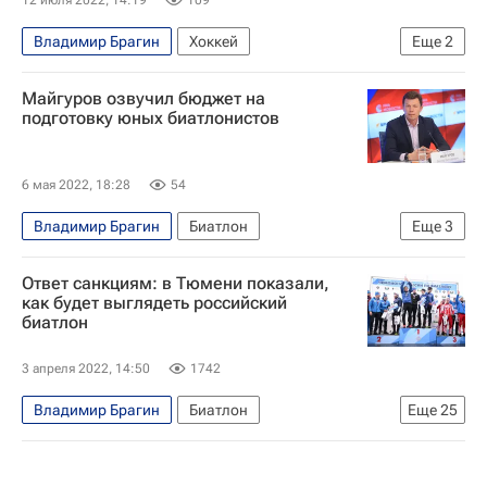
12 июля 2022, 14:19
109
Владимир Брагин
Хоккей
Еще
2
СКА (Санкт-Петербург)
КХЛ 2025-2026
Майгуров озвучил бюджет на
подготовку юных биатлонистов
6 мая 2022, 18:28
54
Владимир Брагин
Биатлон
Еще
3
Союз биатлонистов России (СБР)
Ответ санкциям: в Тюмени показали,
Юрий Векшин
Виктор Майгуров
как будет выглядеть российский
биатлон
3 апреля 2022, 14:50
1742
Владимир Брагин
Биатлон
Еще
25
Материалы РИА Спорт
Блог редакции РИА Новости Спорт