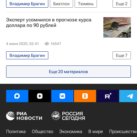
Владимир Брагин
Биатлон
Тюмень
Еще
2
Союз биатлонистов России (СБР)
Эксперт усомнился в прогнозе курса
Евгений Редькин
доллара по 90 рублей
4 июня 2020, 02:41
16547
Владимир Брагин
Еще
7
Ситуация с курсами валют и ценами на нефть
Еще
20
материалов
Экономика
Андрей Костин (банкир)
ОПЕК
Эльвира Набиуллина
Динамика курсов валют
Россия
Политика
Общество
Экономика
В мире
Происшеств