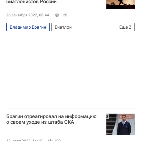
биатлонистов России
Центральный Банк РФ (ЦБ РФ)
Санкции в отношении России
26 сентября 2022, 08:44
128
Владимир Брагин
Биатлон
Еще
2
Евгений Редькин
Союз биатлонистов России (СБР)
Брагин отреагировал на информацию
о своем уходе из штаба СКА