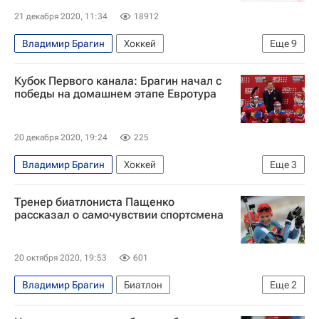
21 декабря 2020, 11:34
18912
Владимир Брагин
Хоккей
Еще
9
Кубок Первого канала
Станислав Черчесов
Кубок Первого канала: Брагин начал с
Владислав Третьяк
Игорь Ларионов
победы на домашнем этапе Евротура
Еврохоккейтур
КХЛ 2025-2026
Спорт в условиях пандемии коронавируса
20 декабря 2020, 19:24
225
Спортивный арбитражный суд (CAS)
Владимир Брагин
Хоккей
Еще
3
Сборная России по хоккею с шайбой
Кубок Первого канала
Еврохоккейтур
Тренер биатлониста Пащенко
Сборная России по хоккею с шайбой
рассказал о самочувствии спортсмена
20 октября 2020, 19:53
601
Владимир Брагин
Биатлон
Еще
2
Спорт в условиях пандемии коронавируса