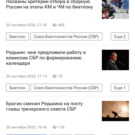
Названы критерии отбора в сборную
Петр Пащенко
России на этапы КМ и ЧМ по биатлону
20 сентября 2020, 21:35
485
Биатлон
Союз биатлонистов России (СБР)
Еще
2
Кубок мира по биатлону
Редькин: мне предложили работу в
Чемпионат мира по биатлону
комиссии СБР по формированию
календаря
20 сентября 2020, 17:13
75
Биатлон
Союз биатлонистов России (СБР)
Еще
1
Евгений Редькин
Брагин сменил Редькина на посту
главы тренерского совета СБР
20 сентября 2020, 16:45
126