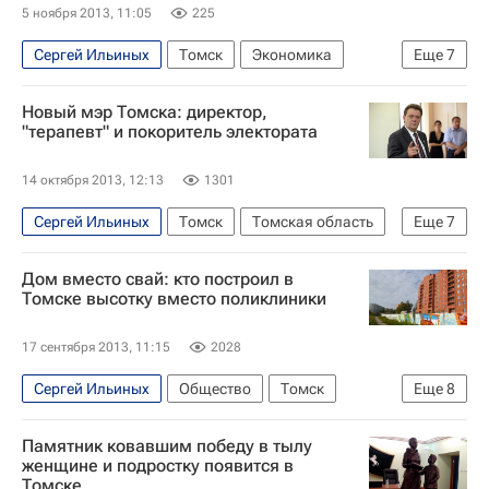
5 ноября 2013, 11:05
225
Русская православная церковь
Администрация г. Томска
Сергей Ильиных
Томск
Экономика
Еще
7
Томская городская Дума
Томь
Россия
Томская область
Весь мир
Европа
Новый мэр Томска: директор,
Сибирский ФО
Администрация г. Томска
"терапевт" и покоритель электората
Томская городская Дума
Россия
14 октября 2013, 12:13
1301
Сергей Ильиных
Томск
Томская область
Еще
7
Весь мир
Европа
Сибирский ФО
Дом вместо свай: кто построил в
Евгений Паршуто
Томске высотку вместо поликлиники
Выборы мэра г. Томска (2013)
17 сентября 2013, 11:15
2028
Вступление в должность нового мэра Томска
Сергей Ильиных
Общество
Томск
Еще
8
Россия
Европа
Сибирский ФО
Томская область
Памятник ковавшим победу в тылу
Весь мир
Евгений Паршуто
женщине и подростку появится в
Томске