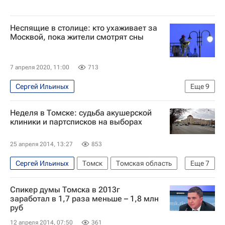
Неспящие в столице: кто ухаживает за
Москвой, пока жители смотрят сны
7 апреля 2020, 11:00
713
Сергей Ильиных
Еще
9
Москва Сегодня: мегаполис для жизни
ЖКХ
Неделя в Томске: судьба акушерской
Городское хозяйство Москвы
клиники и партсписков на выборах
Комплекс городского хозяйства Москвы
25 апреля 2014, 13:27
853
Москва
Гормост
Сергей Ильиных
Томск
Томская область
Еще
7
Объединенная энергетическая компания (Москва)
Европа
Сибирский ФО
Весь мир
Автомобильные дороги
Спикер думы Томска в 2013г
Сибирский государственный медицинский университет
Аналитика – РИА Недвижимость
заработал в 1,7 раза меньше – 1,8 млн
руб
Томская городская Дума
Томскэнергосбыт
12 апреля 2014, 07:50
361