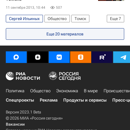
Администрация г. Томска
11 сентября 2013, 10:44
507
Томская городская Дума
Россия
Сергей Ильиных
Общество
Томск
Еще
7
Европа
Сибирский ФО
Томская область
Еще
20
материалов
Весь мир
Сергей Жвачкин
Великая Отечественная война (1941-1945)
Россия
Политика
Общество
Экономика
В мире
Происшеств
Спецпроекты
Реклама
Продукты и сервисы
Пресс-ц
Версия 2023.1 Beta
© 2026 МИА «Россия сегодня»
Вакансии