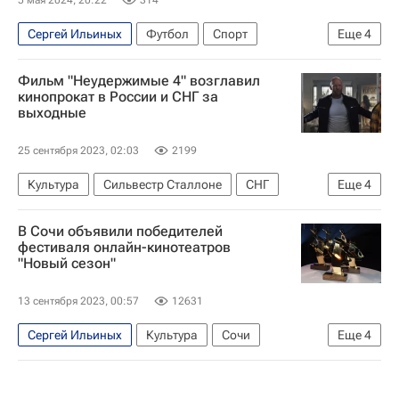
5 мая 2024, 20:22
314
Сергей Ильиных
Футбол
Спорт
Еще
4
Краснодар
Евгений Осипов
Кубань
Фильм "Неудержимые 4" возглавил
Ленинградец
кинопрокат в России и СНГ за
выходные
25 сентября 2023, 02:03
2199
Культура
Сильвестр Сталлоне
СНГ
Еще
4
Меган Фокс
Антон Васильев
Белоруссия
В Сочи объявили победителей
Россия
фестиваля онлайн-кинотеатров
"Новый сезон"
13 сентября 2023, 00:57
12631
Сергей Ильиных
Культура
Сочи
Еще
4
Дарья Мороз
Сергей Бурунов
Роза Хутор
Кино