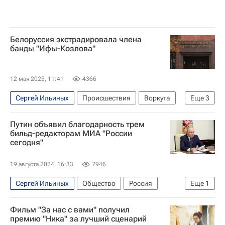
Белоруссия экстрадировала члена
банды "Ифы-Козлова"
12 мая 2025, 11:41
4366
Сергей Ильиных
Происшествия
Воркута
Еще
3
Белоруссия
Россия
В мире
Путин объявил благодарность трем
бильд-редакторам МИА "России
сегодня"
19 августа 2024, 16:33
7946
Сергей Ильиных
Общество
Россия
Еще
1
Владимир Путин
Фильм "За нас с вами" получил
премию "Ника" за лучший сценарий