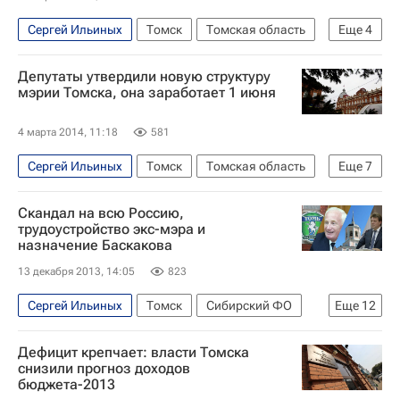
Россия
Сергей Ильиных
Томск
Томская область
Еще
4
Весь мир
Европа
Сибирский ФО
Депутаты утвердили новую структуру
Россия
мэрии Томска, она заработает 1 июня
4 марта 2014, 11:18
581
Сергей Ильиных
Томск
Томская область
Еще
7
Весь мир
Европа
Сибирский ФО
Скандал на всю Россию,
Иван Кляйн
Администрация г. Томска
трудоустройство экс-мэра и
назначение Баскакова
Томская городская Дума
Россия
13 декабря 2013, 14:05
823
Сергей Ильиных
Томск
Сибирский ФО
Еще
12
Томская область
Весь мир
Европа
Дефицит крепчает: власти Томска
Иван Кляйн
Василий Баскаков
снизили прогноз доходов
бюджета-2013
Николай Николайчук
Виктор Кресс