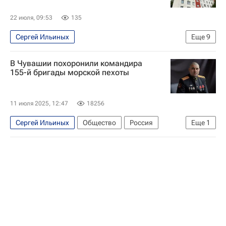
22 июля, 09:53
135
Сергей Ильиных
Еще
9
Москва Сегодня: мегаполис для жизни
В Чувашии похоронили командира
Москва
СССР
Федор Черенков
155-й бригады морской пехоты
Лев Яшин
Капремонт в Москве
Капремонт
11 июля 2025, 12:47
18256
Комплекс городского хозяйства Москвы
Сергей Ильиных
Общество
Россия
Еще
1
Городское хозяйство Москвы
Урмарский район