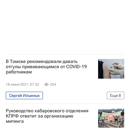
В Томске рекомендовали давать
отгулы прививающимся от COVID-19
работникам
18 июня 2021, 07:32
254
Сергей Ильиных
Еще
8
Распространение коронавируса
Общество
Руководство хабаровского отделения
Томская область
Новосибирск
Здоровье
КПРФ ответит за организацию
митинга
Россия
Коронавирус COVID-19