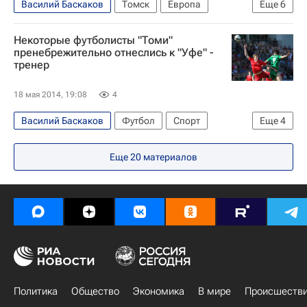
Василий Баскаков
Томск
Европа
Еще
6
Сибирский ФО
Томская область
Весь мир
Некоторые футболисты "Томи"
Томь
Уфа
Россия
пренебрежительно отнеслись к "Уфе" -
тренер
18 мая 2014, 19:08
4
Василий Баскаков
Футбол
Спорт
Еще
4
Стыковые матчи за право играть в элитном дивизионе российского футбола в сезоне-2014/15
Еще
20
материалов
РПЛ 2026-2027 (Чемпионат России по футболу)
Уфа
Томь
Политика
Общество
Экономика
В мире
Происшеств