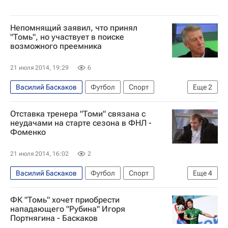
Непомнящий заявил, что принял
"Томь", но участвует в поиске
возможного преемника
21 июля 2014, 19:29
6
Василий Баскаков
Футбол
Спорт
Еще
2
Валерий Непомнящий
Томь
Отставка тренера "Томи" связана с
неудачами на старте сезона в ФНЛ -
Фоменко
21 июля 2014, 16:02
2
Василий Баскаков
Футбол
Спорт
Еще
4
Валерий Непомнящий
Артем Фоменко
ФК "Томь" хочет приобрести
Первая лига
Томь
нападающего "Рубина" Игоря
Портнягина - Баскаков