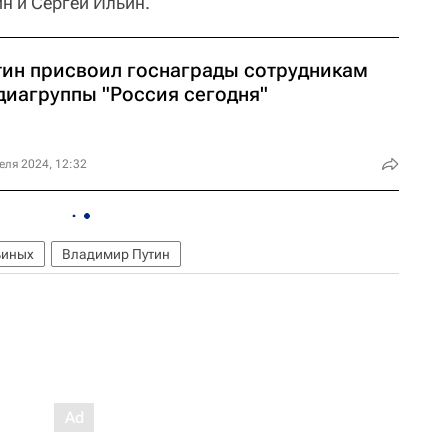
н и Сергей Ильин.
тин присвоил госнаграды сотрудникам
диагруппы "Россия сегодня"
еля 2024, 12:32
ьиных
Владимир Путин