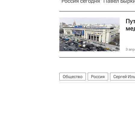
"Россия сегодня" Павел Бырки
Пу
ме
3 апр
Общество
Россия
Сергей Ил