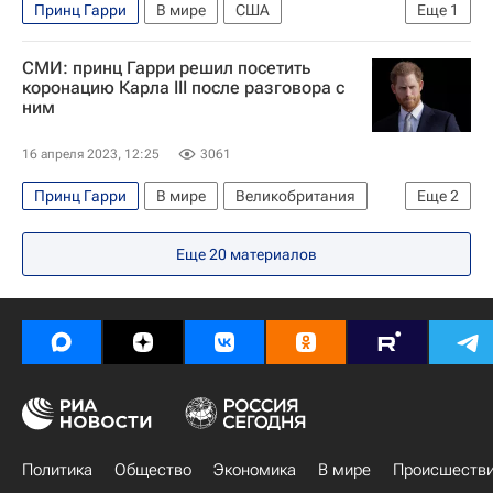
Принц Гарри
В мире
США
Еще
1
Великобритания
СМИ: принц Гарри решил посетить
коронацию Карла III после разговора с
ним
16 апреля 2023, 12:25
3061
Принц Гарри
В мире
Великобритания
Еще
2
Карл III
Меган Маркл
Еще
20
материалов
Политика
Общество
Экономика
В мире
Происшеств