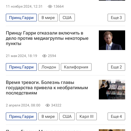
Министерство внутренней безопасности США
11 ноября 2024, 12:31
13664
Принц Гарри
В мире
США
Еще
3
Великобритания
Дональд Трамп
Принцу Гарри отказали включить в
Меган Маркл
дело против медиагруппы некоторые
пункты
21 мая 2024, 18:19
2594
Принц Гарри
Лондон
Калифорния
Еще
2
Меган Маркл
Sun
Время тревоги. Болезнь главы
государства привела к необратимым
последствиям
2 апреля 2024, 08:00
34322
Принц Гарри
В мире
США
Карл III
Еще
4
Великобритания
Лондон
Меган Маркл