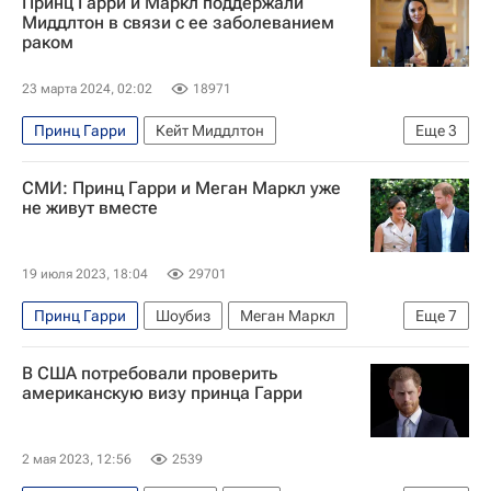
Принц Гарри и Маркл поддержали
Принцесса Уэльская Кейт Миддлтон
Миддлтон в связи с ее заболеванием
раком
23 марта 2024, 02:02
18971
Принц Гарри
Кейт Миддлтон
Еще
3
Меган Маркл
В мире
Великобритания
СМИ: Принц Гарри и Меган Маркл уже
не живут вместе
19 июля 2023, 18:04
29701
Принц Гарри
Шоубиз
Меган Маркл
Еще
7
Африка
США
Калифорния
Карл III
В США потребовали проверить
Netflix
Знаменитости
Великобритания
американскую визу принца Гарри
2 мая 2023, 12:56
2539