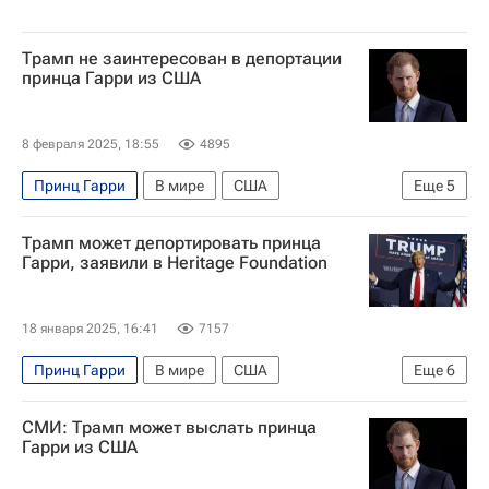
Трамп не заинтересован в депортации
принца Гарри из США
8 февраля 2025, 18:55
4895
Принц Гарри
В мире
США
Еще
5
Великобритания
Дональд Трамп
Трамп может депортировать принца
Джо Байден
Меган Маркл
Гарри, заявили в Heritage Foundation
Министерство внутренней безопасности США
18 января 2025, 16:41
7157
Принц Гарри
В мире
США
Еще
6
Великобритания
Дональд Трамп
СМИ: Трамп может выслать принца
Джо Байден
Меган Маркл
Гарри из США
Heritage Foundation