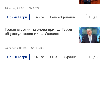
10 июля, 21:53
3372
Принц Гарри
В мире
Великобритания
Еще
2
Карл III
Меган Маркл
Трамп ответил на слова принца Гарри
об урегулировании на Украине
24 апреля, 01:33
13230
Принц Гарри
В мире
США
Украина
Еще
3
Великобритания
Дональд Трамп
Дмитрий Песков