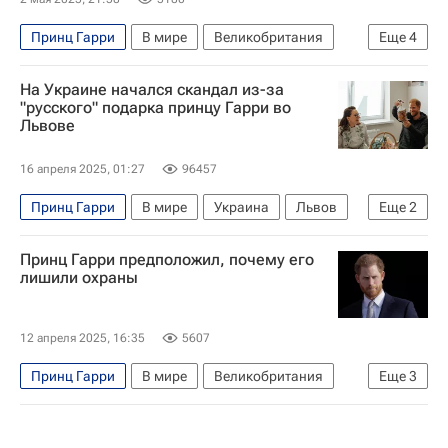
Принц Гарри
В мире
Великобритания
Еще
4
Англия
Уэльс
Карл III
Меган Маркл
На Украине начался скандал из-за
"русского" подарка принцу Гарри во
Львове
16 апреля 2025, 01:27
96457
Принц Гарри
В мире
Украина
Львов
Еще
2
Сумская область
Госдума РФ
Принц Гарри предположил, почему его
лишили охраны
12 апреля 2025, 16:35
5607
Принц Гарри
В мире
Великобритания
Еще
3
Лондон
США
Меган Маркл