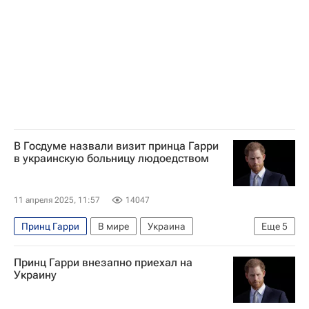
В Госдуме назвали визит принца Гарри
в украинскую больницу людоедством
11 апреля 2025, 11:57
14047
Принц Гарри
В мире
Украина
Еще
5
Великобритания
Львов
Карл III
Принц Гарри внезапно приехал на
Госдума РФ
Единая Россия
Украину