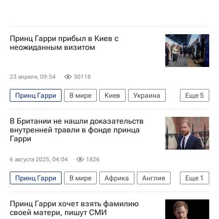
Принц Гарри прибыл в Киев с
неожиданным визитом
23 апреля, 09:54
30118
Принц Гарри
В мире
Киев
Украина
Еще
5
Стамбул
Владимир Зеленский
В Британии не нашли доказательств
Давид Арахамия
Sun
внутренней травли в фонде принца
Гарри
Верховная Рада Украины
6 августа 2025, 04:04
1826
Принц Гарри
В мире
Африка
Англия
Еще
1
Уэльс
Принц Гарри хочет взять фамилию
своей матери, пишут СМИ