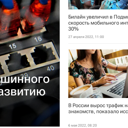
Билайн увеличил в Подм
скорость мобильного инт
30%
27 апреля 2022, 11:00
ашинного
развитию
В России вырос трафик н
знакомств, показало ис
6 мая 2022, 08:20