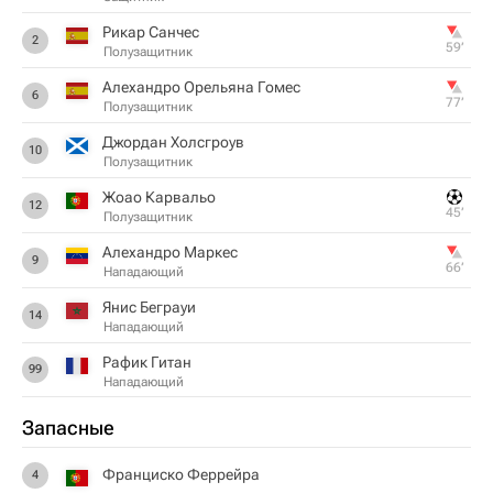
Рикар Санчес
2
59‎’‎
Полузащитник
Алехандро Орельяна Гомес
6
77‎’‎
Полузащитник
Джордан Холсгроув
10
Полузащитник
Жоао Карвальо
12
45‎’‎
Полузащитник
Алехандро Маркес
9
66‎’‎
Нападающий
Янис Беграуи
14
Нападающий
Рафик Гитан
99
Нападающий
Запасные
Франциско Феррейра
4