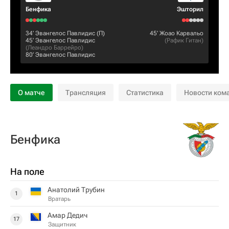
Бенфика
Эшторил
34‎’‎
Эвангелос Павлидис
(П)
45‎’‎
Жоао Карвальо
45‎’‎
Эвангелос Павлидис
(
Рафик Гитан
)
(
Леандро Баррейро
)
80‎’‎
Эвангелос Павлидис
О матче
Трансляция
Статистика
Новости ком
Бенфика
На поле
Анатолий Трубин
1
Вратарь
Амар Дедич
17
Защитник