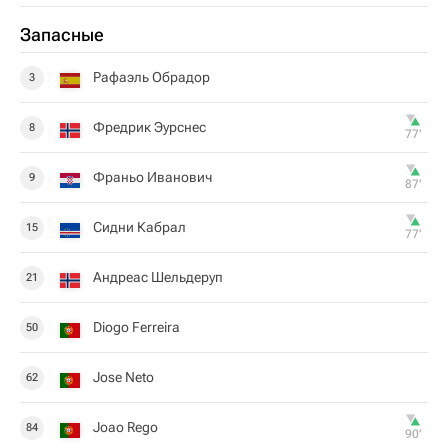
Запасные
Рафаэль Обрадор
3
Фредрик Эурснес
8
77‎’‎
Франьо Иванович
9
87‎’‎
Сидни Кабрал
15
77‎’‎
Андреас Шельдеруп
21
Diogo Ferreira
50
Jose Neto
62
Joao Rego
84
90‎’‎