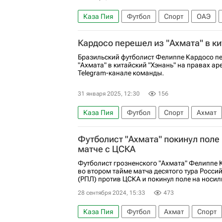
Каза Пия
Футбол
Спорт
ОАЭ
Трансферы в РПЛ
Фелиппе Кардосо
Кардосо перешел из "Ахмата" в ки
Бразильский футболист Фелиппе Кардосо пе
"Ахмата" в китайский "Хэнань" на правах а
Telegram-канале команды.
31 января 2025, 12:30
156
Каза Пия
Футбол
Спорт
Ахмат
Трансферы
Трансферы в РПЛ
Футболист "Ахмата" покинул поле 
матче с ЦСКА
Футболист грозненского "Ахмата" Фелиппе 
во втором тайме матча десятого тура Росси
(РПЛ) против ЦСКА и покинул поле на носил
28 сентября 2024, 15:33
473
Каза Пия
Футбол
Ахмат
Спорт