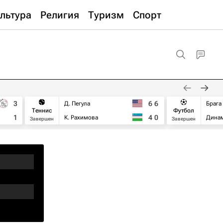
льтура
Религия
Туризм
Спорт
3
6
6
Д. Пегула
Брага
Теннис
Футбол
1
4
0
К. Рахимова
Дина
Завершен
Завершен