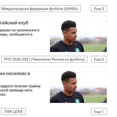
Международная федерация футбола (ФИФА)
Еще
3
Ахмат
тайский клуб
решел из грозненского
ренды, сообщается в
РПЛ 2026-2027 (Чемпионат России по футболу)
Еще
2
на носилках в
Кардосо получил травму
йской премьер-лиги
ках.
ПФК ЦСКА
Еще
1