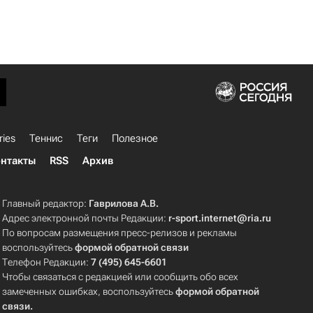
ries
Теннис
Теги
Полезное
нтакты
RSS
Архив
Главный редактор:
Гаврилова А.В.
Адрес электронной почты Редакции:
r-sport.internet@ria.ru
По вопросам размещения пресс-релизов и рекламы
воспользуйтесь
формой обратной связи
Телефон Редакции:
7 (495) 645-6601
Чтобы связаться с редакцией или сообщить обо всех
замеченных ошибках, воспользуйтесь
формой обратной
связи
.