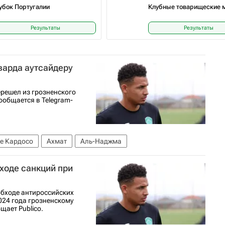
убок Португалии
Клубные товарищеские 
Результаты
Результаты
варда аутсайдеру
решел из грозненского
ообщается в Telegram-
е Кардосо
Ахмат
Аль-Наджма
ходе санкций при
обходе антироссийских
024 года грозненскому
щает Publico.