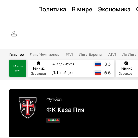
Политика
В мире
Экономика
Главное
Лига Чемпионов
РПЛ
Лига Европы
АПЛ
Ла Лига
3
3
А. Калинская
Матч-
Теннис
Теннис
центр
6
6
Д. Шнайдер
Завершен
Завершен
Футбол
ФК Каза Пия