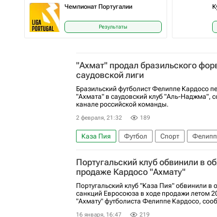
Чемпионат Португалии
К
Результаты
"Ахмат" продал бразильского фор
саудовской лиги
Бразильский футболист Фелиппе Кардосо пе
"Ахмата" в саудовский клуб "Аль-Наджма", с
канале российской команды.
2 февраля, 21:32
189
Каза Пия
Футбол
Спорт
Фелипп
Португальский клуб обвинили в об
продаже Кардосо "Ахмату"
Португальский клуб "Каза Пия" обвинили в 
санкций Евросоюза в ходе продажи летом 2
"Ахмату" футболиста Фелиппе Кардосо, сооб
16 января, 16:47
219