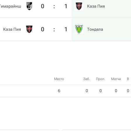
0
:
1
 Гимарайнш
Каза Пия
0
:
1
Каза Пия
Тондела
Место
Заб.
Проп.
Матчи
В
6
0
0
0
0