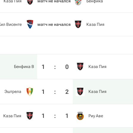
Каза Пия
матч не начался
Бенфика
ил Висенте
матч не начался
Каза Пия
1
:
0
Бенфика B
Каза Пия
1
:
2
Эштрела
Каза Пия
1
:
1
Каза Пия
Риу Аве