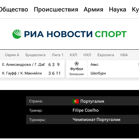
Общество
Происшествия
Армия
Наука
Ку
Серия А
Бундеслига
Лига 1
КХЛ
НХЛ
Евролига
НБА
6
3
9
Е. Александрова
Г. Дабровски
Аякс
Футбол
3
6
11
К. Гауфф
К. Макнейли
Шелбурн
Завершен
Португалия
Страна:
Filipe Coelho
Тренер:
Чемпионат Португалии
Турниры: