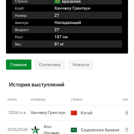
Бразилия
Страна:
Ханчжоу Гринтаун
Клуб:
27
Номер:
Нападающий
Амплуа:
27
Возраст:
187 см
Рост:
81 кг
Вес:
Главное
Статистика
Новости
История выступлений
сезон
команда
страна
номер
2026/ н.в.
Ханчжоу Гринтаун
Китай
27
Аль-
2026/2026
Саудовская Аравия
70
Наджма