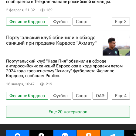
сообщается в Telegram-канале российской команды.
2 февраля, 21:32
189
Фелиппе Кардосо
Футбол
Спорт
Еще
3
Ахмат
Аль-Наджма
Каза Пия
Португальский клуб обвинили в обходе
санкций при продаже Кардосо "Ахмату"
Португальский клуб "Каза Пия" обвинили в обходе
антироссийских санкций Евросоюза в ходе продажи летом
2024 года грозненскому "Ахмату" футболиста Фелиппе
Кардосо, сообщает Publico.
16 января, 16:47
219
Фелиппе Кардосо
Футбол
Спорт
ОАЭ
Еще
4
Международная федерация футбола (ФИФА)
Еще 20 материалов
Трансферы в РПЛ
Каза Пия
Ахмат