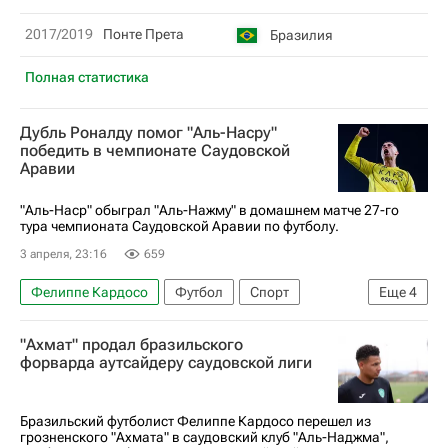
2017/2019
Понте Прета
Бразилия
Полная статистика
Дубль Роналду помог "Аль-Насру"
победить в чемпионате Саудовской
Аравии
"Аль-Наср" обыграл "Аль-Нажму" в домашнем матче 27-го
тура чемпионата Саудовской Аравии по футболу.
3 апреля, 23:16
659
Фелиппе Кардосо
Футбол
Спорт
Еще
4
Саудовская Аравия
Криштиану Роналду
"Ахмат" продал бразильского
Садио Мане
Аль-Наср
форварда аутсайдеру саудовской лиги
Бразильский футболист Фелиппе Кардосо перешел из
грозненского "Ахмата" в саудовский клуб "Аль-Наджма",