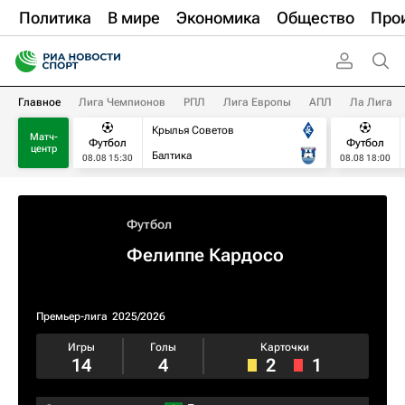
Политика
В мире
Экономика
Общество
Про
Главное
Лига Чемпионов
РПЛ
Лига Европы
АПЛ
Ла Лига
Крылья Советов
Матч-
Футбол
Футбол
центр
Балтика
08.08 15:30
08.08 18:00
Футбол
Фелиппе Кардосо
Премьер-лига
2025/2026
Игры
Голы
Карточки
14
4
2
1