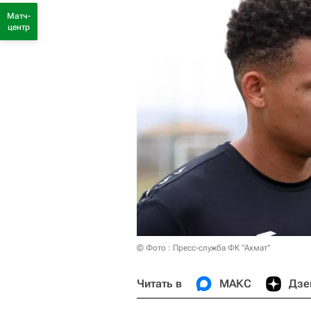
Матч-
центр
© Фото : Пресс-служба ФК "Ахмат"
Читать в
МАКС
Дзе