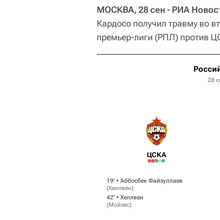
МОСКВА, 28 сен - РИА Новос
Кардосо получил травму во в
премьер-лиги (РПЛ) против ЦС
Россий
28 с
ЦСКА
19‎’‎ •
Аббосбек Файзуллаев
(
Хеллвен
)
42‎’‎ •
Хеллвен
(
Мойзес
)