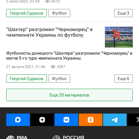
2 июля 2023, 23:54
5670
Георгий Судаков
Футбол
Еще
3
Молодежный чемпионат Европы по футболу
"Шахтер" разгромил "Черноморец" в
Артем Бондаренко
Райан Шерки
чемпионате Украины по футболу
Футболисты донецкого "Шахтера" разгромили "Черноморец" в
матче 5-го тура чемпионата Украины.
21 августа 2021, 21:46
3087
Георгий Судаков
Футбол
Еще
6
Чемпионат Украины по футболу
Еще 20 материалов
Черноморец (Одесса)
Шахтер
Алан Патрик
Десна (Чернигов)
Манор Соломон