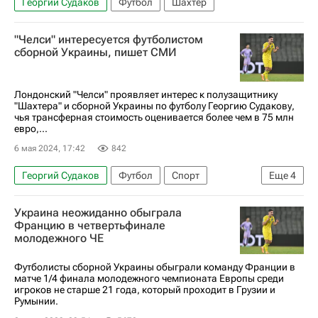
Георгий Судаков
Футбол
Шахтер
"Челси" интересуется футболистом
сборной Украины, пишет СМИ
Лондонский "Челси" проявляет интерес к полузащитнику
"Шахтера" и сборной Украины по футболу Георгию Судакову,
чья трансферная стоимость оценивается более чем в 75 млн
евро,...
6 мая 2024, 17:42
842
Георгий Судаков
Футбол
Спорт
Еще
4
Украина
Челси
Великобритания
Украина неожиданно обыграла
Шахтер
Францию в четвертьфинале
молодежного ЧЕ
Футболисты сборной Украины обыграли команду Франции в
матче 1/4 финала молодежного чемпионата Европы среди
игроков не старше 21 года, который проходит в Грузии и
Румынии.