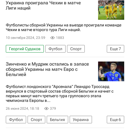
Украина проиграла Чехии в матче
Каан Кайринен
Ливерпуль
Шахтер
Лиги наций
Болонья
Футболисты сборной Украины на выезде проиграли команде
Чехии в матче второго тура Лиги наций.
10 сентября 2024, 23:59
1883
Георгий Судаков
Футбол
Спорт
Еще
7
Украина
Чехия
Грузия
Томаш Соучек
Зинченко и Мудрик остались в запасе
Лига Наций
Георгий Кочорашвили
сборной Украины на матч Евро с
Бельгией
Лига наций УЕФА. Лига B
Футболист лондонского "Арсенала" Леандро Троссард
вернулся в стартовый состав сборной Бельгии и начнет с
первых минут матч третьего тура группового этапа
чемпионата Европы в...
26 июня 2024, 18:18
379
Футбол
Спорт
Бельгия
Украина
Еще
6
Германия
Леандро Троссард