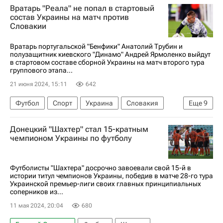
Вратарь "Реала" не попал в стартовый
Жереми Доку
Ромелу Лукаку
состав Украины на матч против
Словакии
Арсенал (Лондон)
Ян (Регенсбург)
Вратарь португальской "Бенфики" Анатолий Трубин и
полузащитник киевского "Динамо" Андрей Ярмоленко выйдут
в стартовом составе сборной Украины на матч второго тура
группового этапа...
21 июня 2024, 15:11
642
Футбол
Спорт
Украина
Словакия
Еще
9
Дюссельдорф
Андрей Ярмоленко
Донецкий "Шахтер" стал 15-кратным
Анатолий Трубин
Александр Зинченко
чемпионом Украины по футболу
Бенфика
Динамо Москва
Шахтер
Анонсы и трансляции матчей
Евро-2024
Футболисты "Шахтера" досрочно завоевали свой 15-й в
истории титул чемпионов Украины, победив в матче 28-го тура
Украинской премьер-лиги своих главных принципиальных
соперников из...
11 мая 2024, 20:04
680