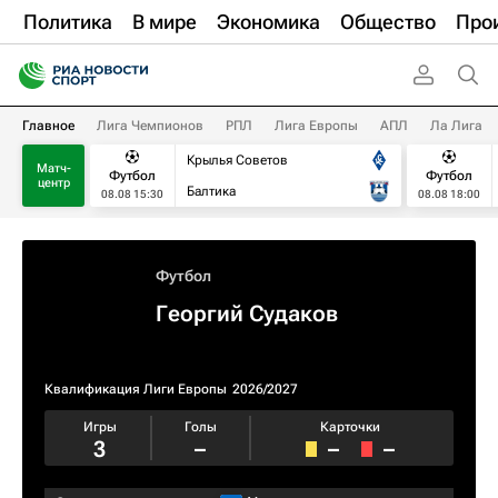
Политика
В мире
Экономика
Общество
Про
Главное
Лига Чемпионов
РПЛ
Лига Европы
АПЛ
Ла Лига
Крылья Советов
Матч-
Футбол
Футбол
центр
Балтика
08.08 15:30
08.08 18:00
Футбол
Георгий Судаков
Квалификация Лиги Европы
2026/2027
Игры
Голы
Карточки
3
–
–
–