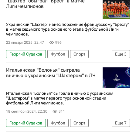
"Шахтер" обыграл "Брест" в матче
ЧМ по футболу 2026
Лиги чемпионов
Украинский "Шахтер" нанес поражение французскому "Бресту"
в матче седьмого тура основного этапа футбольной Лиги
чемпионов.
22 января 2025, 22:47
996
Георгий Судаков
Футбол
Спорт
Еще
3
Шахтер
Брест
Итальянская "Болонья" сыграла
Лига чемпионов УЕФА 2026-2027
вничью с украинским "Шахтером" в ЛЧ
Итальянская "Болонья" сыграла вничью с украинским
"Шахтером" в матче первого тура основной стадии
футбольной Лиги чемпионов.
18 сентября 2024, 22:30
311
Георгий Судаков
Футбол
Спорт
Еще
7
Болонья
Прага
Лукаш Скорупский