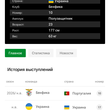
Украина
Страна:
Бенфика
Клуб:
10
Номер:
Полузащитник
Амплуа:
23
Возраст:
177 см
Рост:
63 кг
Вес:
Главное
Статистика
Новости
История выступлений
сезон
команда
страна
номер
Бенфика
2026/ н.в.
Португалия
10
Украина
н.в.
Украина
17