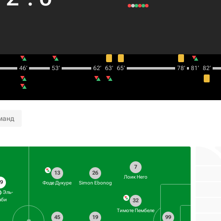
46‎’‎
53‎’‎
62‎’‎
63‎’‎
65‎’‎
78‎’‎
81‎’‎
82‎’‎
манд
7
13
26
Лоик Него
9
Фоде Дукуре
Simon Ebonog
 Эль-
аби
32
Тимоте Пембеле
45
19
99