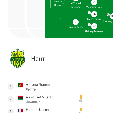
Антони
21
Ali Yousef
Лопеш
Мохамед Каба
Musrati
66
3
Louis Leroux
Игнатиу
3
27
Николя Козза
Дейвер Мачадо
Нант
Антони Лопеш
1
Вратарь
Ali Yousef Musrati
2
63‎’‎
Защитник
Николя Козза
3