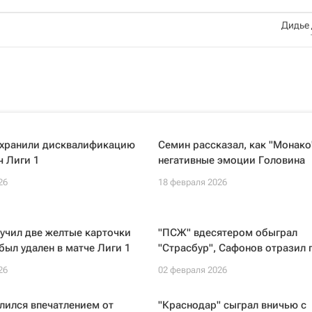
Дидье
охранили дисквалификацию
Семин рассказал, как "Монако
ч Лиги 1
негативные эмоции Головина
26
18 февраля 2026
учил две желтые карточки
"ПСЖ" вдесятером обыграл
 был удален в матче Лиги 1
"Страсбур", Сафонов отразил 
26
02 февраля 2026
лился впечатлением от
"Краснодар" сыграл вничью с