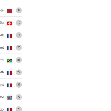
hta
8
би
10
еме
11
et
20
та
25
ffi
27
ant
33
си
77
go
78