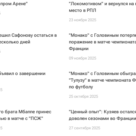
зпром Арене"
"Локомотивом" и вернулся на 
место в РПЛ
5
23 ноября 2025
ешил Сафонову остаться в
"Монако" с Головиным потерп
есколько дней
поражение в матче чемпионат
Франции
5
09 ноября 2025
бъявил о завершении
"Монако" с Головиным обыгра
"Тулузу" в матче чемпионата 
по футболу
25
25 октября 2025
го брата Мбаппе принес
"Ценный опыт": Кузяев осталс
ью в матче с "ПСЖ"
доволен сезонами во Франци
25
27 сентября 2025