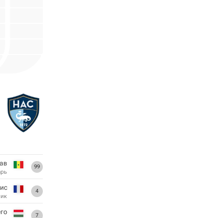
ав
99
арь
рис
4
ник
его
7