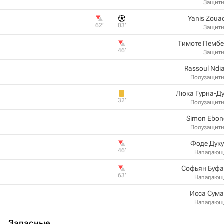
Защит
Yanis Zoua
62‎’‎
03‎’‎
Защит
Тимоте Пембе
46‎’‎
Защит
Rassoul Ndi
Полузащит
Люка Гурна-Д
32‎’‎
Полузащит
Simon Ebon
Полузащит
Фоде Дук
46‎’‎
Нападающ
Софьян Буфа
63‎’‎
Нападающ
Исса Сума
Нападающ
Запасные