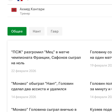
Ахмед Кантари
Тренер
Общее
Нант
Гавр
"ПСЖ" разгромил "Мец" в матче
Головину с
чемпионата Франции, Сафонов сыграл
на один мат
на ноль
19 февраля 20
22 февраля 2026
"Монако" обыграл "Нант", Головин
Головин пол
сделал два ассиста и удалился
за минуту и
14 февраля 2026
14 февраля 20
"Монако" Головина сыграл вничью в
Кузяев поде