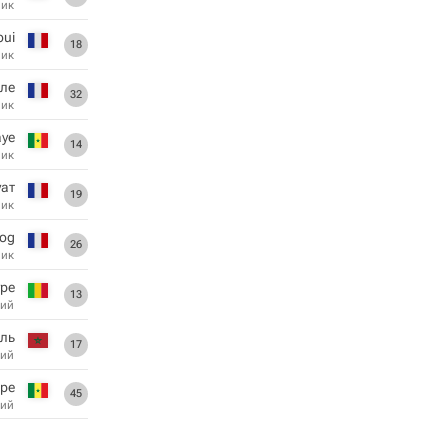
ник
oui
18
ник
ле
32
ник
aye
14
ник
уат
19
ник
og
26
ник
уре
13
ий
ль
17
ий
ре
45
ий