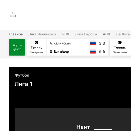
Главное
Лига Чемпионов
РПЛ
Лига Европы
АПЛ
Ла Лига
3
3
А. Калинская
Матч-
Теннис
Теннис
центр
6
6
Д. Шнайдер
Завершен
Завершен
Футбол
Лига 1
Нант