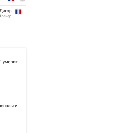
 Дигар
Тренер
" умерит
пенальти