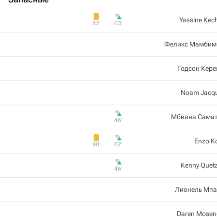
Yassine Kec
82‎’‎
63‎’‎
Феликс Мамбим
Годсон Кер
Noam Jacqu
Мбвана Самат
46‎’‎
Enzo Ko
90‎’‎
62‎’‎
Kenny Quet
46‎’‎
Лионель Мпа
Daren Mosen