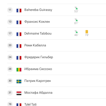
Bahereba Guirassy
11
53‎’‎
Франсис Коклен
13
81‎’‎
Dehmaine Tabibou
17
46‎’‎
78‎’‎
Реми Кабелла
20
Фредерик Гильбер
24
Ибраима Сиссоко
28
Патрик Карлгрен
30
Мостафа Абдалла
31
Tylel Tati
78