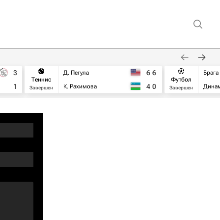
3
6
6
Д. Пегула
Брага
Теннис
Футбол
1
4
0
К. Рахимова
Дина
Завершен
Завершен