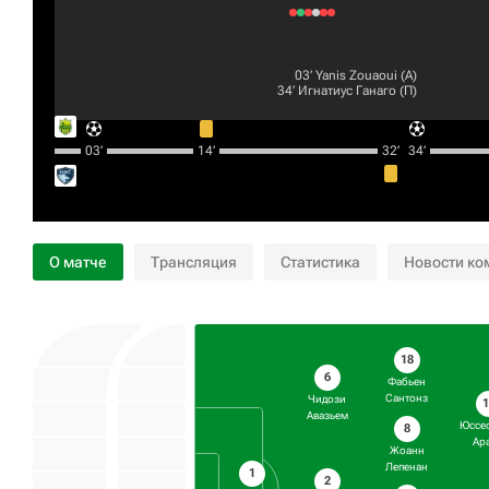
03‎’‎
Yanis Zouaoui
(А)
34‎’‎
Игнатиус Ганаго
(П)
03‎’‎
14‎’‎
32‎’‎
34‎’‎
О матче
Трансляция
Статистика
Новости ко
18
6
Фабьен
Сантонз
Чидози
1
Авазьем
Юссеф
8
Ар
Жоанн
Лепенан
1
2