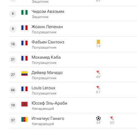
65‎’‎
Защитник
Чидози Авазьем
6
Защитник
Жоанн Лепенан
8
Полузащитник
Фабьен Сантонз
18
14‎’‎
Полузащитник
Мохамед Каба
21
Полузащитник
Дейвер Мачадо
27
46‎’‎
Полузащитник
Louis Leroux
66
81‎’‎
Полузащитник
Юссеф Эль-Араби
19
Нападающий
Игнатиус Ганаго
37
34‎’‎
53‎’‎
Нападающий