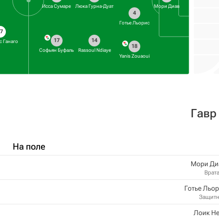
Исса Сумаре
Люка Гурна-Дуат
Мори Диав
4
Готье Льорис
7
17
14
с Ганаго
18
Софьян Буфаль
Rassoul Ndiaye
Yanis Zouaoui
Гавр
На поле
Мори Ди
Врат
Готье Льо
Защит
Лоик Н