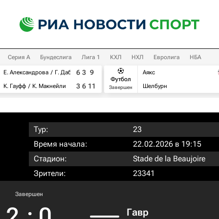
Серия А
Бундеслига
Лига 1
КХЛ
НХЛ
Евролига
НБА
6
3
9
Е. Александрова
Г. Дабровски
Аякс
Футбол
3
6
11
К. Гауфф
К. Макнейли
Шелбурн
Завершен
Тур:
23
Время начала:
22.02.2026 в 19:15
Стадион:
Stade de la Beaujoire
Зрители:
23341
Завершен
2
:
0
Гавр