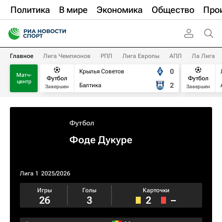
Политика
В мире
Экономика
Общество
Про
Главное
Лига Чемпионов
РПЛ
Лига Европы
АПЛ
Ла Лига
0
Крылья Советов
Матч-
Футбол
Футбол
центр
2
Балтика
Завершен
Завершен
Футбол
Фоде Дукуре
Лига 1
2025/2026
Игры
Голы
Карточки
26
3
2
–