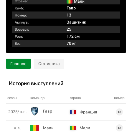
Мали
Страна:
Гавр
Клуб:
13
Номер:
Защитник
Амплуа:
25
Возраст:
172 см
Рост:
70 кг
Вес:
Главное
Статистика
История выступлений
сезон
команда
страна
номер
Гавр
2025/ н.в.
Франция
13
Мали
Мали
н.в.
13