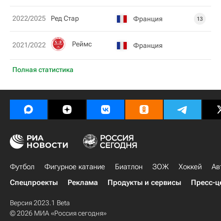
2022/2025
Ред Стар
Франция
13
Реймс
2021/2022
Франция
Полная статистика
Футбол
Фигурное катание
Биатлон
ЗОЖ
Хоккей
Ав
Спецпроекты
Реклама
Продукты и сервисы
Пресс-ц
Версия 2023.1 Beta
© 2026 МИА «Россия сегодня»