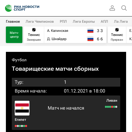
Главное
Лига Чемпионов
РПЛ
Лига Европы
АПЛ
Ла Лига
3
3
А. Калинская
Е
Матч-
Теннис
Теннис
центр
6
6
Д. Шнайдер
К
Завершен
Прерван
Футбол
Товарищеские матчи сборных
Тур:
1
Время начала:
01.12.2021 в 18:00
Ливан
Матч не начался
Египет