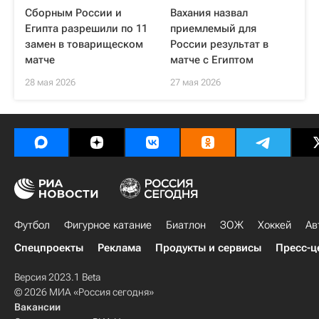
Сборным России и
Вахания назвал
Египта разрешили по 11
приемлемый для
замен в товарищеском
России результат в
матче
матче с Египтом
28 мая 2026
27 мая 2026
Футбол
Фигурное катание
Биатлон
ЗОЖ
Хоккей
Ав
Спецпроекты
Реклама
Продукты и сервисы
Пресс-ц
Версия 2023.1 Beta
© 2026 МИА «Россия сегодня»
Вакансии