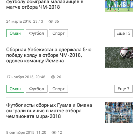
футболу обыграла малазийцев в
матче отбора ЧМ-2018
Сердар Азмун
24 марта 2016, 23:13
36
Оман
Футбол
Спорт
Еще
13
Чемпионат мира 2022 (отборочный турнир, Азия)
Сборная Узбекистана одержала 5-ю
Гонконг
Малайзия
Индия
Йемен
победу кряду в отборе ЧМ-2018,
одолев команду Йемена
Сирия
Катар
Таиланд
Саудовская Аравия
ОАЭ
Ирак
Иран
17 ноября 2015, 20:48
26
Бахрейн
Оман
Футбол
Спорт
Еще
7
Чемпионат мира 2022 (отборочный турнир, Азия)
Футболисты сборных Гуама и Омана
Туркменистан
Киргизия
Малайзия
сыграли вничью в матче отбора
чемпионата мира-2018
Йемен
ОАЭ
Иордания
8 сентября 2015, 11:20
12