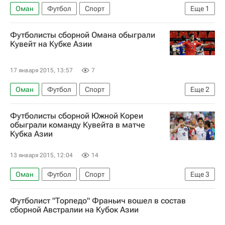
Оман
Футбол
Спорт
Еще
1
Чемпионат мира 2022 (отборочный турнир, Азия)
Футболисты сборной Омана обыграли
Кувейт на Кубке Азии
17 января 2015, 13:57
7
Оман
Футбол
Спорт
Еще
2
Кубок Азии по футболу
Кувейт
Футболисты сборной Южной Кореи
обыграли команду Кувейта в матче
Кубка Азии
13 января 2015, 12:04
14
Оман
Футбол
Спорт
Еще
3
Кубок Азии по футболу
Кувейт
Футболист "Торпедо" Франьич вошел в состав
Южная Корея
сборной Австралии на Кубок Азии