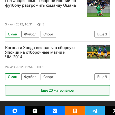
Гол Хонды помог сборной Японии по
Катар
Ливан
Южная Корея
Ирак
футболу разгромить команду Омана
Иран
3 июня 2012, 16:31
5
Оман
Футбол
Спорт
Еще
3
Чемпионат мира 2022 (отборочный турнир, Азия)
Кагава и Хонда вызваны в сборную
Япония
Кэйсукэ Хонда
Японии на отборочные матчи к
ЧМ-2014
24 мая 2012, 11:54
11
Оман
Футбол
Спорт
Еще
9
Альберто Дзаккерони
Еще 20 материалов
Чемпионат мира 2022 (отборочный турнир, Азия)
Австралия
Япония
ПФК ЦСКА
Боруссия (Дортмунд)
Манчестер Юнайтед