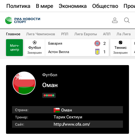
Политика
В мире
Экономика
Общество
Про
Главное
Лига Чемпионов
РПЛ
Лига Европы
АПЛ
Ла Лига
2
Бавария
Матч-
Футбол
Теннис
центр
1
Астон Вилла
Завершен
Завершен
Футбол
Оман
Оман
Страна:
Тарик Сектиуи
Тренер:
http://www.ofa.om/
Сайт: