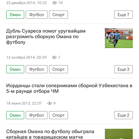
23 декабря 2014, 10:22
10
Оман
Футбол
Спорт
Еще
7
Ангелос Постекоглу
Дубль Суареса помог уругвайцам
Чемпионат мира по футболу 2018
разгромить сборную Омана по
футболу
Кубок Азии по футболу
Кувейт
Южная Корея
Торпедо (Москва)
13 октября 2014, 20:29
7
Иван Франьич
Оман
Футбол
Спорт
Еще
3
товарищеские матчи
Уругвай
Луис Суарес
Иорданцы стали соперниками сборной Узбекистана в
5-м раунде отбора ЧМ
18 июня 2013, 22:07
9
Оман
Футбол
Спорт
Еще
2
Чемпионат мира 2022 (отборочный турнир, Азия)
Сборная Омана по футболу обыграла
Иордания
китайцев в товарищеском матче