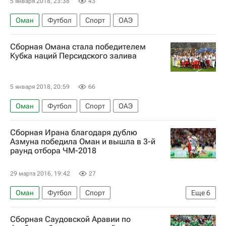
5 января 2018, 23:38
43
Оман
Футбол
Спорт
ОАЭ
Сборная Омана стала победителем
Кубка наций Персидского залива
5 января 2018, 20:59
66
Оман
Футбол
Спорт
ОАЭ
Сборная Ирана благодаря дублю
Азмуна победила Оман и вышла в 3-й
раунд отбора ЧМ-2018
29 марта 2016, 19:42
27
Оман
Футбол
Спорт
Еще
6
Чемпионат мира 2022 (отборочный турнир, Азия)
Сборная Саудовской Аравии по
Вьетнам
Ирак
Иран
Ростов