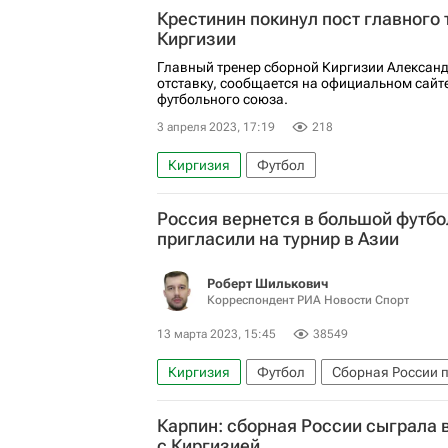
Крестинин покинул пост главного
Киргизии
Главный тренер сборной Киргизии Александ
отставку, сообщается на официальном сайт
футбольного союза.
3 апреля 2023, 17:19
218
Киргизия
Футбол
Россия вернется в большой футбо
пригласили на турнир в Азии
Роберт Шилькович
Корреспондент РИА Новости Спорт
13 марта 2023, 15:45
38549
Киргизия
Футбол
Сборная России п
Международная федерация футбола (ФИФ
Карпин: сборная России сыграла в
Сборная Таджикистана по футболу
Авт
с Киргизией