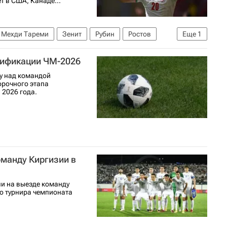
т в США, Канаде...
Мехди Тареми
Зенит
Рубин
Ростов
Еще
1
лификации ЧМ-2026
у над командой
борочного этапа
 2026 года.
манду Киргизии в
и на выезде команду
го турнира чемпионата