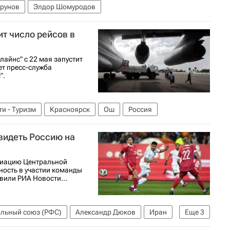
Урунов
Элдор Шомуродов
т число рейсов в
айнс" с 22 мая запустит
ет пресс-служба
".
и - Туризм
Красноярск
Ош
Россия
видеть Россию на
циацию Центральной
ность в участии команды
вили РИА Новости...
ольный союз (РФС)
Александр Дюков
Иран
Еще
3
у
Сборная Таджикистана по футболу