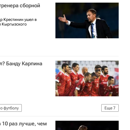
 тренера сборной
р Крестинин ушел в
е Кыргызского
л? Банду Карпина
о футболу
Еще
7
А)
Туркменистан
Афганистан
Иран
 10 раз лучше, чем
оры РИА Новости Спорт