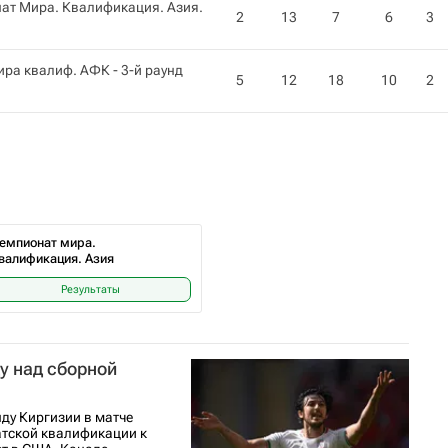
ат Мира. Квалификация. Азия.
2
13
7
6
3
ра квалиф. АФК - 3-й раунд
5
12
18
10
2
емпионат мира.
валификация. Азия
Результаты
у над сборной
ду Киргизии в матче
иатской квалификации к