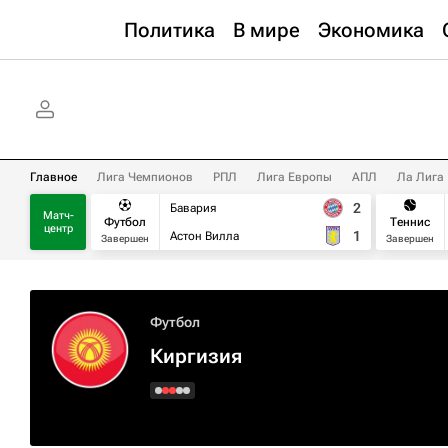
Политика
В мире
Экономика
Главное
Лига Чемпионов
РПЛ
Лига Европы
АПЛ
Ла Лига
2
Бавария
Матч-
Футбол
Теннис
центр
1
Астон Вилла
Завершен
Завершен
Футбол
Киргизия