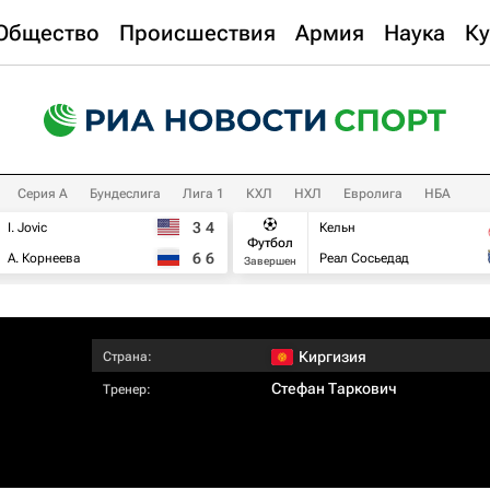
Общество
Происшествия
Армия
Наука
Ку
Серия А
Бундеслига
Лига 1
КХЛ
НХЛ
Евролига
НБА
3
4
I. Jovic
Кельн
Футбол
6
6
А. Корнеева
Реал Сосьедад
Завершен
Киргизия
Страна:
Стефан Таркович
Тренер: