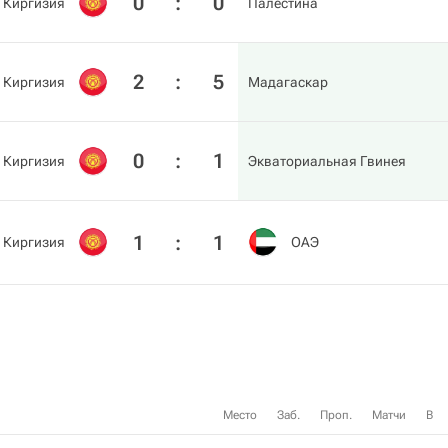
0
:
0
Киргизия
Палестина
2
:
5
Киргизия
Мадагаскар
0
:
1
Киргизия
Экваториальная Гвинея
1
:
1
Киргизия
ОАЭ
Место
Заб.
Проп.
Матчи
В