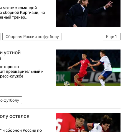
м матче с командой
со сборной Киргизии, но
вный тренер...
Сборная России по футболу
Еще
1
и устной
й
повторного
сит предварительный и
пресс-службе
о футболу
олу остался
 и сборной России по