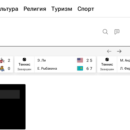
льтура
Религия
Туризм
Спорт
2
2
5
Э. Ли
М. Ан
Теннис
Теннис
0
6
7
Е. Рыбакина
Л. Фе
Завершен
Завершен