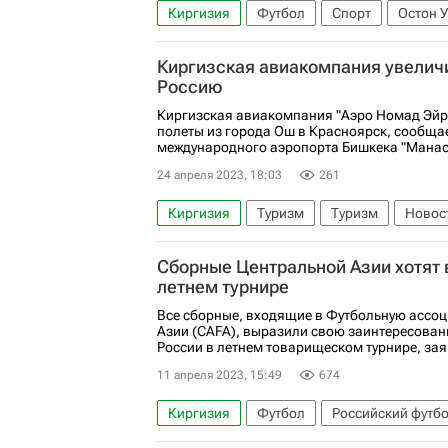
Киргизия
Футбол
Спорт
Остон 
Киргизская авиакомпания увеличи
Россию
Киргизская авиакомпания "Аэро Номад Эйрл
полеты из города Ош в Красноярск, сообща
международного аэропорта Бишкека "Манас
24 апреля 2023, 18:03
261
Киргизия
Туризм
Туризм
Новост
Сборные Центральной Азии хотят 
летнем турнире
Все сборные, входящие в Футбольную ассо
Азии (CAFA), выразили свою заинтересован
России в летнем товарищеском турнире, зая
11 апреля 2023, 15:49
674
Киргизия
Футбол
Российский футб
Афганистан
Сборная России по футбол