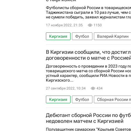
Российский футбольный союз (РФС)
Футболисты сборной России в товарищеско
Таджикистана сыграли в 10 раз лучше, чем 
не сумели победить, заявил журналистам гла
17 ноября 2022, 21:35
1150
Киргизия
Футбол
Валерий Карпин
Сборная Таджикистана по футболу
В Киргизии сообщили, что достигл
договоренности о матче с Россие
Договоренность о проведении в 2023 году 
товарищеского матча со сборной России но
устный характер, сообщили РИА Новости в 
Киргизского...
27 сентября 2022, 10:34
434
Киргизия
Футбол
Сборная России п
Дебютант сборной России по футб
недоволен матчем с Киргизией
Полузащитник самарских "Крыльев Советов"