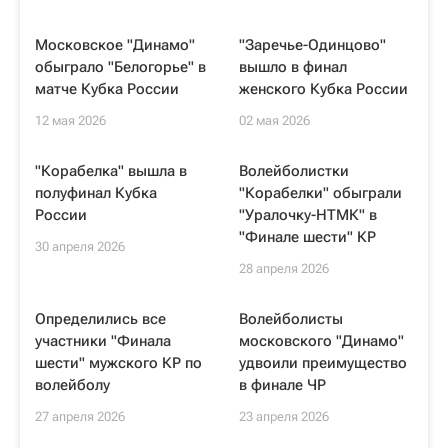
Московское "Динамо"
"Заречье-Одинцово"
обыграло "Белогорье" в
вышло в финал
матче Кубка России
женского Кубка России
12 мая 2026
02 мая 2026
"Корабелка" вышла в
Волейболистки
полуфинал Кубка
"Корабелки" обыграли
России
"Уралочку-НТМК" в
"Финале шести" КР
30 апреля 2026
28 апреля 2026
Определились все
Волейболисты
участники "Финала
московского "Динамо"
шести" мужского КР по
удвоили преимущество
волейболу
в финале ЧР
27 апреля 2026
23 апреля 2026