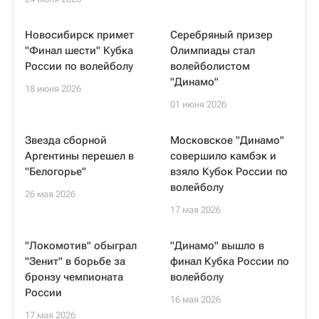
Новосибирск примет
Серебряный призер
"Финал шести" Кубка
Олимпиады стал
России по волейболу
волейболистом
"Динамо"
18 июня 2026
01 июня 2026
Звезда сборной
Московское "Динамо"
Аргентины перешел в
совершило камбэк и
"Белогорье"
взяло Кубок России по
волейболу
26 мая 2026
17 мая 2026
"Локомотив" обыграл
"Динамо" вышло в
"Зенит" в борьбе за
финал Кубка России по
бронзу чемпионата
волейболу
России
16 мая 2026
17 мая 2026