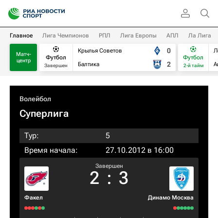
Главное
Лига Чемпионов
РПЛ
Лига Европы
АПЛ
Ла Лига
0
Крылья Советов
Л
Матч-
Футбол
Футбол
центр
2
Балтика
А
Завершен
2-й тайм
Волейбол
Суперлига
Тур:
5
Время начала:
27.10.2012 в 16:00
Завершен
2
:
3
Факел
Динамо Москва