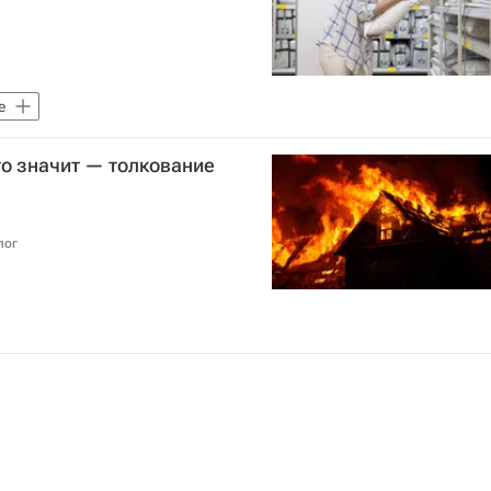
е
то значит — толкование
лог