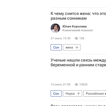
К чему снится жена: что эт
разным сонникам
Юлия Королева
Клинический психолог
27 июля, 19:30
108
Сон
жена
Ученые нашли связь между
беременной и ранним стар
13 июля, 07:00
10820
Сон
Наука
Российская 
Наука
Университетская нау