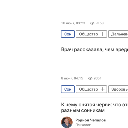
10 июня, 03:23
9168
Сон
Общество
Дальнев
Врач рассказала, чем вред
8 июня, 04:15
9051
Сон
Общество
Здоровь
К чему снятся черви: что э
разным сонникам
Родион Чепалов
Психолог