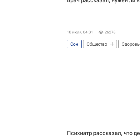
Врач рассказал, нужен ли 
беременность
ребенок
Институт цитологии и генетики (И
10 июля, 04:31
26278
Сон
Общество
Здоровь
Психиатр рассказал, что д