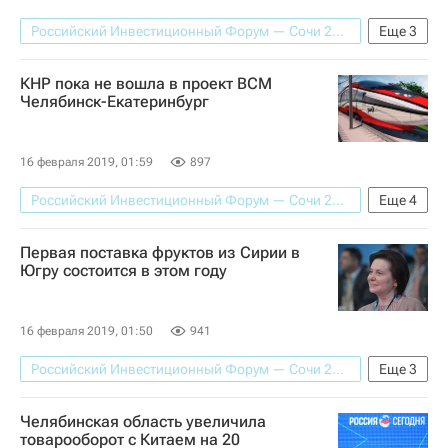
Российский Инвестиционный Форум — Сочи 2019
Еще
3
Челябинская область
Китай
КНР пока не вошла в проект ВСМ
Борис Дубровский
Челябинск-Екатеринбург
16 февраля 2019, 01:59
897
Российский Инвестиционный Форум — Сочи 2019
Еще
4
Екатеринбург
Китай
Челябинск
Первая поставка фруктов из Сирии в
Борис Дубровский
Югру состоится в этом году
16 февраля 2019, 01:50
941
Российский Инвестиционный Форум — Сочи 2019
Еще
3
Сирия
Наталья Комарова
Челябинская область увеличила
Ханты-Мансийский автономный округ
товарооборот с Китаем на 20