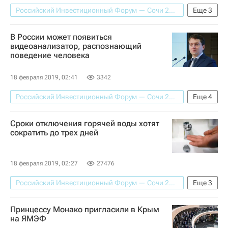
Российский Инвестиционный Форум — Сочи 2019
Еще
3
Наука
Туризм
Россия
В России может появиться
видеоанализатор, распознающий
поведение человека
18 февраля 2019, 02:41
3342
Российский Инвестиционный Форум — Сочи 2019
Еще
4
Андрей Чибис
Новости - Недвижимость
Сроки отключения горячей воды хотят
Министерство строительства и жилищно-коммунального хозяйства РФ (Минстрой России)
сократить до трех дней
Россия
18 февраля 2019, 02:27
27476
Российский Инвестиционный Форум — Сочи 2019
Еще
3
Новости - Недвижимость
Принцессу Монако пригласили в Крым
Министерство строительства и жилищно-коммунального хозяйства РФ (Минстрой России)
на ЯМЭФ