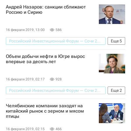
Общество
Воронежская область
Андрей Назаров: санкции сближают
Александр Гусев (губернатор)
Россию и Сирию
16 февраля 2019, 13:00
586
Российский Инвестиционный Форум — Сочи 2019
Еще
5
Экономика
Интервью - Авторы
Объем добычи нефти в Югре вырос
Республика Крым
впервые за десять лет
Ялтинский международный экономический форум (ЯМЭФ)
Россия
16 февраля 2019, 02:17
928
Российский Инвестиционный Форум — Сочи 2019
Еще
2
Наталья Комарова
Челябинские компании заходят на
Ханты-Мансийский автономный округ
китайский рынок с зерном и мясом
птицы
16 февраля 2019, 02:15
466