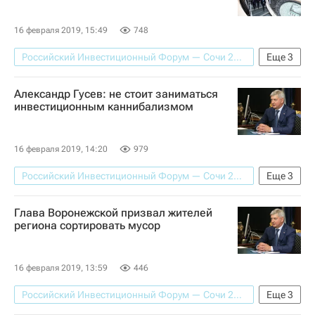
Россия
16 февраля 2019, 15:49
748
Российский Инвестиционный Форум — Сочи 2019
Еще
3
В мире
Монако
Александр Гусев: не стоит заниматься
Ялтинский международный экономический форум (ЯМЭФ)
инвестиционным каннибализмом
16 февраля 2019, 14:20
979
Российский Инвестиционный Форум — Сочи 2019
Еще
3
Интервью - Авторы
Воронежская область
Глава Воронежской призвал жителей
Александр Гусев (губернатор)
региона сортировать мусор
16 февраля 2019, 13:59
446
Российский Инвестиционный Форум — Сочи 2019
Еще
3