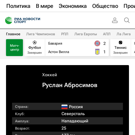
Политика
В мире
Экономика
Общество
Про
Главное
Лига Чемпионов
РПЛ
Лига Европы
АПЛ
Ла Лига
2
Бавария
Матч-
Футбол
Теннис
центр
1
Астон Вилла
Завершен
Завершен
Хоккей
Руслан Абросимов
Россия
Страна:
Северсталь
Клуб:
Нападающий
Амплуа:
25
Возраст: