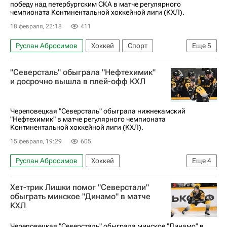
победу над петербургским СКА в матче регулярного
чемпионата Континентальной хоккейной лиги (КХЛ).
18 февраля, 22:18
411
Руслан Абросимов
Хоккей
Спорт
Еще
5
Николай Голдобин
Александр Скоренов
"Северсталь" обыграла "Нефтехимик"
СКА (Санкт-Петербург)
Северсталь
и досрочно вышла в плей-офф КХЛ
КХЛ 2025-2026
Череповецкая "Северсталь" обыграла нижнекамский
"Нефтехимик" в матче регулярного чемпионата
Континентальной хоккейной лиги (КХЛ).
15 февраля, 19:29
605
Руслан Абросимов
Хоккей
Еще
4
Дамир Жафяров
Северсталь
Нефтехимик
Хет-трик Лишки помог "Северстали"
КХЛ 2025-2026
обыграть минское "Динамо" в матче
КХЛ
Череповецкая "Северсталь" обыграла минское "Динамо" в