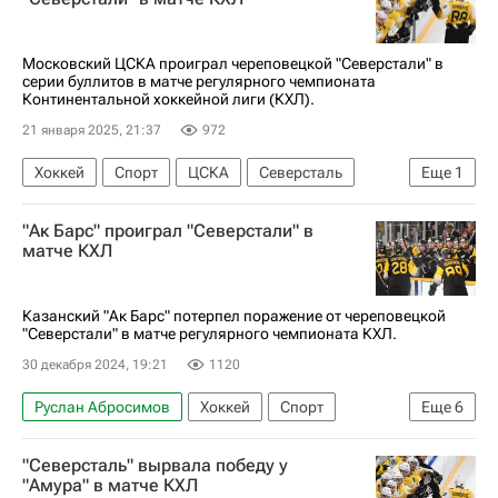
Московский ЦСКА проиграл череповецкой "Северстали" в
серии буллитов в матче регулярного чемпионата
Континентальной хоккейной лиги (КХЛ).
21 января 2025, 21:37
972
Хоккей
Спорт
ЦСКА
Северсталь
Еще
1
КХЛ 2025-2026
"Ак Барс" проиграл "Северстали" в
матче КХЛ
Казанский "Ак Барс" потерпел поражение от череповецкой
"Северстали" в матче регулярного чемпионата КХЛ.
30 декабря 2024, 19:21
1120
Руслан Абросимов
Хоккей
Спорт
Еще
6
Дмитрий Яшкин
Никита Лямкин
Ак Барс
"Северсталь" вырвала победу у
Северсталь
Трактор
КХЛ 2025-2026
"Амура" в матче КХЛ