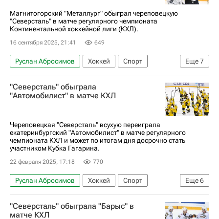
Магнитогорский "Металлург" обыграл череповецкую
"Северсталь" в матче регулярного чемпионата
Континентальной хоккейной лиги (КХЛ).
16 сентября 2025, 21:41
649
Руслан Абросимов
Хоккей
Спорт
Еще
7
Череповец
Казахстан
Михаил Федоров
"Северсталь" обыграла
Металлург (Магнитогорск)
Северсталь
"Автомобилист" в матче КХЛ
Барыс
КХЛ 2025-2026
Череповецкая "Северсталь" всухую переиграла
екатеринбургский "Автомобилист" в матче регулярного
чемпионата КХЛ и может по итогам дня досрочно стать
участником Кубка Гагарина.
22 февраля 2025, 17:18
770
Руслан Абросимов
Хоккей
Спорт
Еще
6
Екатеринбург
Александр Самойлов
"Северсталь" обыграла "Барыс" в
Северсталь
Автомобилист
матче КХЛ