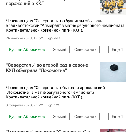
поражений в КХЛ
Череповецкая "Северсталь" по буллитам обыграла
владивостокский "Адмирал" в матче регулярного чемпионата
Континентальной хоккейной лиги (КХЛ).
26 ноября 2023, 12:52
447
Руслан Абросимов
Хоккей
Северсталь
Еще
4
Адмирал
Адам Лишка
Иван Подшивалов
"Северсталь" во второй раз в сезоне
Регулярный чемпионат КХЛ
КХЛ обыграла "Локомотив"
Череповецкая "Северсталь" обыграли ярославский
"Локомотив" в матче регулярного чемпионата
Континентальной хоккейной лиги (КХЛ).
3 февраля 2023, 21:22
125
Руслан Абросимов
Хоккей
Северсталь
Еще
4
Регулярный чемпионат КХЛ
"Металлург" проиграл "Северстали" в