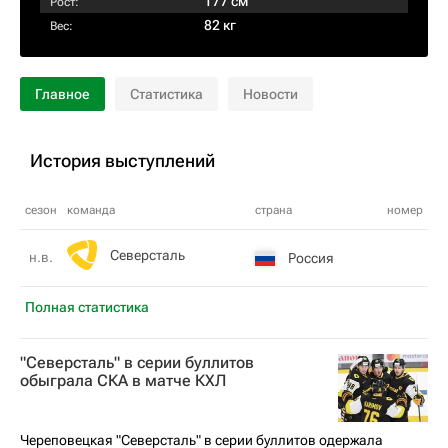
177 см
Рост:
82 кг
Вес:
Главное
Статистика
Новости
История выступлений
сезон
команда
страна
номер
Северсталь
н.в.
Россия
Полная статистика
"Северсталь" в серии буллитов
обыграла СКА в матче КХЛ
Череповецкая "Северсталь" в серии буллитов одержала