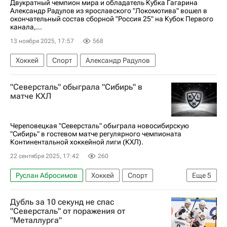
Двукратный чемпион мира и обладатель Кубка Гагарина
Александр Радулов из ярославского "Локомотива" вошел в
окончательный состав сборной "Россия 25" на Кубок Первого
канала,...
13 ноября 2025, 17:57
568
Хоккей
Спорт
Александр Радулов
"Северсталь" обыграла "Сибирь" в
матче КХЛ
Череповецкая "Северсталь" обыграла новосибирскую
"Сибирь" в гостевом матче регулярного чемпионата
Континентальной хоккейной лиги (КХЛ).
22 сентября 2025, 17:42
260
Руслан Абросимов
Хоккей
Спорт
Еще
5
Александр Скоренов
Северсталь
Сибирь
Дубль за 10 секунд не спас
КХЛ 2025-2026
Иван Подшивалов
"Северсталь" от поражения от
"Металлурга"