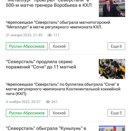
Даниил Вовченко
Локомотив (Ярославль)
500-м матче тренера Воробьева в КХЛ
Спорт
Череповецкая "Северсталь" обыграла магнитогорский
"Металлург" в матче регулярного чемпионата КХЛ.
31 января 2023, 21:49
117
Руслан Абросимов
Хоккей
Еще
6
Регулярный чемпионат КХЛ
"Северсталь" продлила серию
Металлург (Магнитогорск)
Павел Денисов
поражений "Сочи" до 11 матчей
Спорт
СКА (Санкт-Петербург)
Северсталь
Череповецкая "Северсталь" по буллитам обыграла "Сочи" в
матче регулярного чемпионата Континентальной хоккейной
лиги (КХЛ).
4 ноября 2022, 20:07
261
Руслан Абросимов
Хоккей
Еще
5
Владислав Подъяпольский
"Северсталь" обыграла "Куньлунь" в
Дмитрий Моисеев