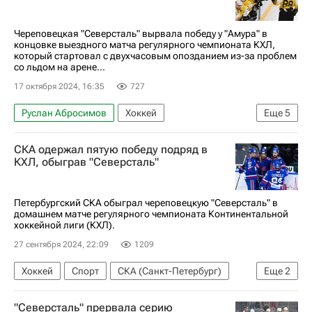
Череповецкая "Северсталь" вырвала победу у "Амура" в
концовке выездного матча регулярного чемпионата КХЛ,
который стартовал с двухчасовым опозданием из-за проблем
со льдом на арене...
17 октября 2024, 16:35
727
Руслан Абросимов
Хоккей
Еще
5
Игнат Коротких
Северсталь
Амур
СКА одержал пятую победу подряд в
ХК Спартак (Москва)
КХЛ 2025-2026
КХЛ, обыграв "Северсталь"
Петербургский СКА обыграл череповецкую "Северсталь" в
домашнем матче регулярного чемпионата Континентальной
хоккейной лиги (КХЛ).
27 сентября 2024, 22:09
1209
Хоккей
Спорт
СКА (Санкт-Петербург)
Еще
2
Северсталь
КХЛ 2025-2026
"Северсталь" прервала серию