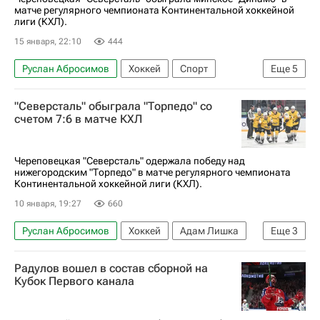
матче регулярного чемпионата Континентальной хоккейной
лиги (КХЛ).
15 января, 22:10
444
Руслан Абросимов
Хоккей
Спорт
Еще
5
Адам Лишка
Александр Скоренов
"Северсталь" обыграла "Торпедо" со
Северсталь
КХЛ 2025-2026
счетом 7:6 в матче КХЛ
Динамо (Минск)
Череповецкая "Северсталь" одержала победу над
нижегородским "Торпедо" в матче регулярного чемпионата
Континентальной хоккейной лиги (КХЛ).
10 января, 19:27
660
Руслан Абросимов
Хоккей
Адам Лишка
Еще
3
Северсталь
Торпедо
КХЛ 2025-2026
Радулов вошел в состав сборной на
Кубок Первого канала