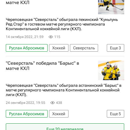
матче КХЛ
Регулярный чемпионат КХЛ
ХК Сочи
Северсталь
Череповецкая "Северсталь" обыграла пекинский "Куньлунь
Ред Стар" в гостевом матче регулярного чемпионата
Континентальной хоккейной лиги (КХЛ).
14 октября 2022, 21:59
115
Руслан Абросимов
Хоккей
Северсталь
Еще
3
Шанхайские драконы
Кирилл Пилипенко
"Северсталь" победила "Барыс" в
Егор Морозов
матче КХЛ
Череповецкая "Северсталь" обыграла астанинский "Барыс" в
матче регулярного чемпионата Континентальной хоккейной
лиги (КХЛ).
24 сентября 2022, 19:55
438
Руслан Абросимов
Хоккей
Еще
5
Дмитрий Моисеев
Кирилл Пилипенко
Еще 20 материалов