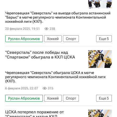
СКА (Санкт-Петербург)
КХЛ 2025-2026
Череповецкая "Северсталь" на выезде обыграла астанинский
"Барыс" в матче регулярного чемпионата Континентальной
хоккейной лиги (КХЛ).
20 февраля 2025, 19:51
238
Руслан Абросимов
Хоккей
Спорт
Еще
5
Алексей Кручинин
Кирилл Пилипенко
"Северсталь" после победы над
Северсталь
Барыс
КХЛ 2025-2026
"Спартаком" обыграла в КХЛ ЦСКА
Череповецкая "Северсталь" обыграла ЦСКА в матче
регулярного чемпионата Континентальной хоккейной лиги
(КХЛ).
6 февраля 2025, 22:07
315
Руслан Абросимов
Хоккей
Спорт
Еще
5
Николай Чебыкин
Михаил Котляревский
ЦСКА потерпел поражение от
Северсталь
ХК Спартак (Москва)
ЦСКА
"Северстали" в матче КХЛ