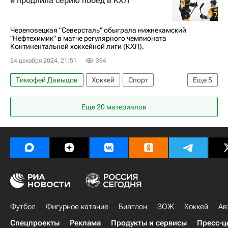
и продлила серию побед в КХЛ
Северсталь
КХЛ 2025-2026
ЦСКА
Череповецкая "Северсталь" обыграла нижнекамский
"Нефтехимик" в матче регулярного чемпионата
Континентальной хоккейной лиги (КХЛ).
24 декабря 2024, 21:51
394
Тимофей Давыдов
Хоккей
Спорт
Еще
5
Алексей Кручинин
Северсталь
Еще 20 материалов
Салават Юлаев
Нефтехимик
КХЛ 2025-2026
Футбол
Фигурное катание
Биатлон
ЗОЖ
Хоккей
Ав
Спецпроекты
Реклама
Продукты и сервисы
Пресс-ц