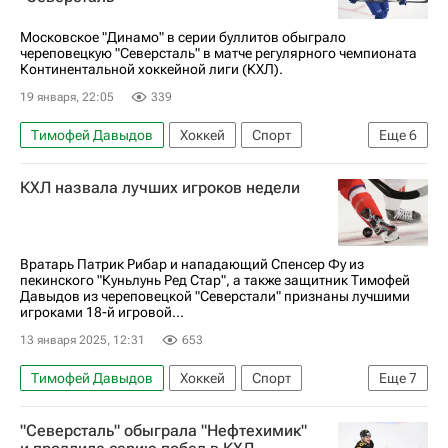
Московское "Динамо" в серии буллитов обыграло
череповецкую "Северсталь" в матче регулярного чемпионата
Континентальной хоккейной лиги (КХЛ).
19 января, 22:05
339
Тимофей Давыдов
Хоккей
Спорт
Еще
6
Иван Зинченко
Антон Слепышев
КХЛ назвала лучших игроков недели
ХК Динамо (Москва)
Северсталь
СКА (Санкт-Петербург)
КХЛ 2025-2026
Вратарь Патрик Рибар и нападающий Спенсер Фу из
пекинского "Куньлунь Ред Стар", а также защитник Тимофей
Давыдов из череповецкой "Северстали" признаны лучшими
игроками 18-й игровой...
13 января 2025, 12:31
653
Тимофей Давыдов
Хоккей
Спорт
Еще
7
Олимпийские игры
Патрик Рибар
"Северсталь" обыграла "Нефтехимик"
Спенсер Фу
Шанхайские драконы