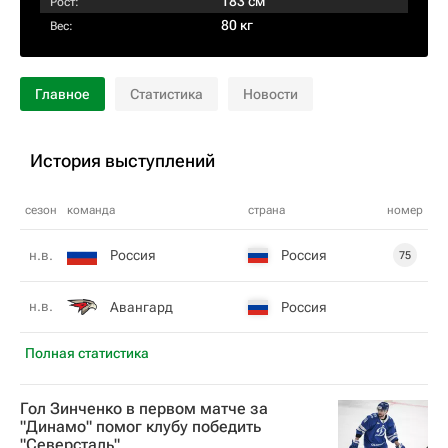
183 см
Рост:
80 кг
Вес:
Главное
Статистика
Новости
История выступлений
сезон
команда
страна
номер
Россия
Россия
н.в.
75
н.в.
Авангард
Россия
Полная статистика
Гол Зинченко в первом матче за
"Динамо" помог клубу победить
"Северсталь"