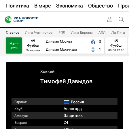
Политика
В мире
Экономика
Общество
Про
Главное
Лига Чемпионов
РПЛ
Лига Европы
АПЛ
Ла Лига
3
Динамо Москва
Матч-
Футбол
Футбол
центр
1
Динамо Махачкала
Завершен
09.08 17:00
Хоккей
Тимофей Давыдов
Россия
Страна:
Авангард
Клуб:
Защитник
Амплуа:
24
Возраст: