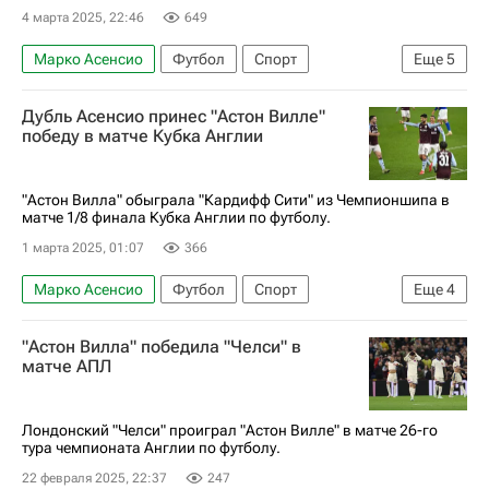
4 марта 2025, 22:46
649
Марко Асенсио
Футбол
Спорт
Еще
5
Унаи Эмери
Максим Де Кёйпер
Дубль Асенсио принес "Астон Вилле"
Астон Вилла
Брюгге
победу в матче Кубка Англии
Лига чемпионов УЕФА 2026-2027
"Астон Вилла" обыграла "Кардифф Сити" из Чемпионшипа в
матче 1/8 финала Кубка Англии по футболу.
1 марта 2025, 01:07
366
Марко Асенсио
Футбол
Спорт
Еще
4
Астон Вилла
Кардифф Сити
"Астон Вилла" победила "Челси" в
Пари Сен-Жермен (ПСЖ)
Кубок Англии
матче АПЛ
Лондонский "Челси" проиграл "Астон Вилле" в матче 26-го
тура чемпионата Англии по футболу.
22 февраля 2025, 22:37
247