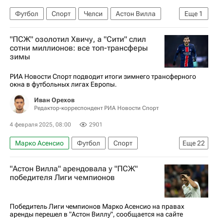
Футбол
Спорт
Челси
Астон Вилла
Еще
1
АПЛ 2026-2027 (Чемпионат Англии по футболу)
"ПСЖ" озолотил Хвичу, а "Сити" слил
сотни миллионов: все топ-трансферы
зимы
РИА Новости Спорт подводит итоги зимнего трансферного
окна в футбольных лигах Европы.
Иван Орехов
Редактор-корреспондент РИА Новости Спорт
4 февраля 2025, 08:00
2901
Марко Асенсио
Футбол
Спорт
Еще
22
Авторы РИА Новости Спорт
"Астон Вилла" арендовала у "ПСЖ"
Материалы РИА Спорт
Спорт — видео
победителя Лиги чемпионов
Манчестер Сити
Пари Сен-Жермен (ПСЖ)
Хвича Кварацхелия
Кайл Уокер
Победитель Лиги чемпионов Марко Асенсио на правах
аренды перешел в "Астон Виллу", сообщается на сайте