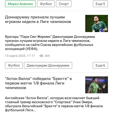
Марко Асенсио
Футбол
Спорт
Еще
5
Олли Уоткинс
Джон Макгинн
Астон Вилла
Доннарумму признали лучшим
Саутгемптон
игроком недели в Лиге чемпионов
АПЛ 2026-2027 (Чемпионат Англии по футболу)
Вратарь "Пари Сен-Жермен" Джанлуиджи Доннарумма
признан лучшим игроком недели в Лиге чемпионов,
сообщается на сайте Союза европейских футбольных
ассоциаций (УЕФА).
13 марта 2025, 17:17
264
Футбол
Джанлуиджи Доннарумма
Еще
6
Гарри Кейн
Эмре Джан
"Астон Вилла" победила "Брюгге" в
Пари Сен-Жермен (ПСЖ)
первом матче 1/8 финала Лиги
чемпионов
Союз европейских футбольных ассоциаций (УЕФА)
Ливерпуль
Лига чемпионов УЕФА 2026-2027
Английская "Астон Вилла", которую возглавляет бывший
главный тренер московского "Спартака" Унаи Эмери,
обыграла бельгийский "Брюгге" в первом матче 1/8 финала
футбольной Лиги...