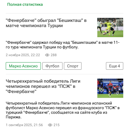
Полная статистика
"Фенербахче" обыграл "Бешикташ" в
матче чемпионата Турции
"Фенербахче" одержал победу над "Бешикташем" в матче 11-
го тура чемпионата Турции по футболу.
2 ноября 2025, 22:22
288
Марко Асенсио
Футбол
Спорт
Еще
4
Доменико Тедеско
Оркун Кёкчю
Четырехкратный победитель Лиги
Фенербахче
Бешикташ
чемпионов перешел из "ПСЖ" в
"Фенербахче"
Четырехкратный победитель Лиги чемпионов испанский
футболист Марко Асенсио перешел из французского "ПСЖ" в
турецкий "Фенербахче", сообщается на сайте клуба из
Парижа.
1 сентября 2025, 21:56
215