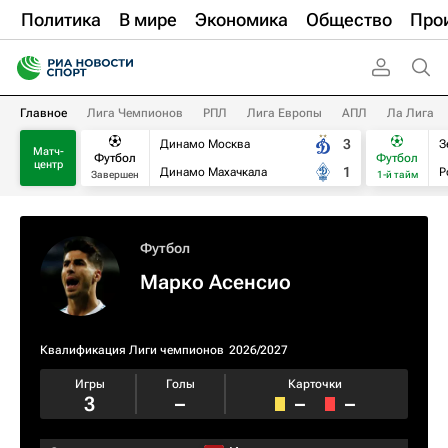
Политика
В мире
Экономика
Общество
Про
Главное
Лига Чемпионов
РПЛ
Лига Европы
АПЛ
Ла Лига
3
Динамо Москва
З
Матч-
Футбол
Футбол
центр
1
Динамо Махачкала
Р
Завершен
1-й тайм
Футбол
Марко Асенсио
Квалификация Лиги чемпионов
2026/2027
Игры
Голы
Карточки
3
–
–
–