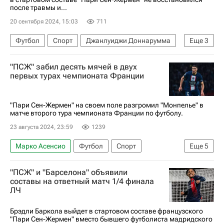
после травмы и...
20 сентября 2024, 15:03
711
Футбол
Спорт
Джанлуиджи Доннарумма
Еще
3
Пари Сен-Жермен (ПСЖ)
Реймс
"ПСЖ" забил десять мячей в двух
Чемпионат Франции по футболу (Лига 1)
первых турах чемпионата Франции
"Пари Сен-Жермен" на своем поле разгромил "Монпелье" в
матче второго тура чемпионата Франции по футболу.
23 августа 2024, 23:59
1239
Марко Асенсио
Футбол
Спорт
Еще
5
Франция
Ашраф Хакими
"ПСЖ" и "Барселона" объявили
Матвей Сафонов
Пари Сен-Жермен (ПСЖ)
составы на ответный матч 1/4 финала
ЛЧ
Монпелье
Брэдли Баркола выйдет в стартовом составе французского
"Пари Сен-Жермен" вместо бывшего футболиста мадридского