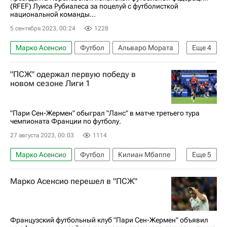
(RFEF) Луиса Рубиалеса за поцелуй с футболисткой
национальной команды...
5 сентября 2023, 00:24
1228
Марко Асенсио
Футбол
Альваро Мората
Еще
4
Сесар Аспиликуэта
Дженнифер Эрмосо
"ПСЖ" одержал первую победу в
Родри
RFEF
новом сезоне Лиги 1
"Пари Сен-Жермен" обыграл "Ланс" в матче третьего тура
чемпионата Франции по футболу.
27 августа 2023, 00:03
1114
Марко Асенсио
Футбол
Килиан Мбаппе
Еще
5
Луис Энрике
Брест
Ланс
Марко Асенсио перешел в "ПСЖ"
Пари Сен-Жермен (ПСЖ)
Чемпионат Франции по футболу (Лига 1)
Французский футбольный клуб "Пари Сен-Жермен" объявил