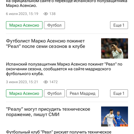
на официальном сайте о переходе испанского полузащитника
Марко Асенсио.
6 июля 2023, 15:19
138
Марко Асенсио
Футбол
Еще
1
Пари Сен-Жермен (ПСЖ)
Футболист Марко Асенсио покинет
"Реал" после семи сезонов в клубе
Испанский полузащитник Марко Асенсио покинет "Реал" по
окончании сезона, сообщается на сайте мадридского
футбольного клуба.
3 июня 2023, 15:21
1472
Марко Асенсио
Футбол
Реал Мадрид
Еще
1
Чемпионат Испании по футболу
"Реалу" могут присудить техническое
поражение, пишут СМИ
Футбольный клуб "Реал" рискует получить техническое