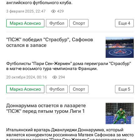
Жоау Феликс
Милан
Трансферы
английского футбольного клуба.
Хави Симонс
Маркус Рэшфорд
3 февраля 2025, 22:47
429
Альваро Мората
Антони
Марко Асенсио
Футбол
Спорт
Еще
4
Лига чемпионов УЕФА 2026-2027
Астон Вилла
Пари Сен-Жермен (ПСЖ)
"ПСЖ" победил "Страсбур", Сафонов
АПЛ 2026-2027 (Чемпионат Англии по футболу)
АПЛ 2026-2027 (Чемпионат Англии по футболу)
остался в запасе
Манчестер Юнайтед
Астон Вилла
Трансферы в АПЛ
Луис Энрике
Хосеп Гвардиола
Бетис
Футболисты "Пари Сен-Жермен" дома переиграли "Страсбур"
Галатасарай
в матче восьмого тура чемпионата Франции.
20 октября 2024, 00:16
294
Марко Асенсио
Футбол
Спорт
Еще
5
Матвей Сафонов
Секу Мара
Доннарумма остается в лазарете
Пари Сен-Жермен (ПСЖ)
Страсбур
"ПСЖ" перед пятым туром Лиги 1
Чемпионат Франции по футболу (Лига 1)
Итальянский вратарь Джанлуиджи Доннарумма, который
является конкурентом россиянина Матвея Сафонова за место
в стартовом составе "Пари Сен-Жермен" не восстановился