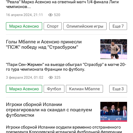
"Реала" Марко Асенсио на ответный матч 1/4 финала Лиги
чемпионов...
16 апреля 2024, 21:11
520
Марко Асенсио
Спорт
Олимпийские игры
Еще
7
Барселона (город)
Париж
Франция
Голы Мбаппе и Асенсио принесли
Джанлуиджи Доннарумма
Люка Эрнандес
"ПСЖ" победу над "Страсбуром"
Барселона
Пари Сен-Жермен (ПСЖ)
"Пари Сен-Жермен" на выезде обыграл "Страсбур" в матче 20-
го тура чемпионата Франции по футболу.
3 февраля 2024, 01:02
325
Марко Асенсио
Футбол
Килиан Мбаппе
Еще
3
Пари Сен-Жермен (ПСЖ)
Страсбур
Игроки сборной Испании
Чемпионат Франции по футболу (Лига 1)
отреагировали на скандал с поцелуем
футболистки
Игроки сборной Испании осудили временно отстраненного
президента Королевской испанской футбольной федерации