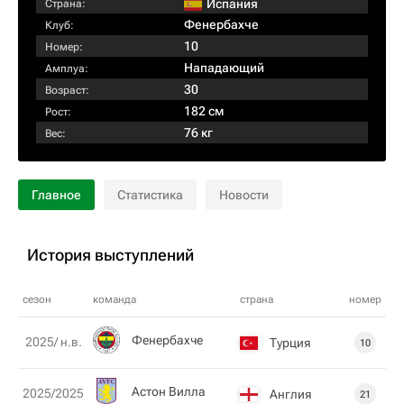
Испания
Страна:
Фенербахче
Клуб:
10
Номер:
Нападающий
Амплуа:
30
Возраст:
182 см
Рост:
76 кг
Вес:
Главное
Статистика
Новости
История выступлений
сезон
команда
страна
номер
Фенербахче
2025/ н.в.
Турция
10
Астон Вилла
2025/2025
Англия
21