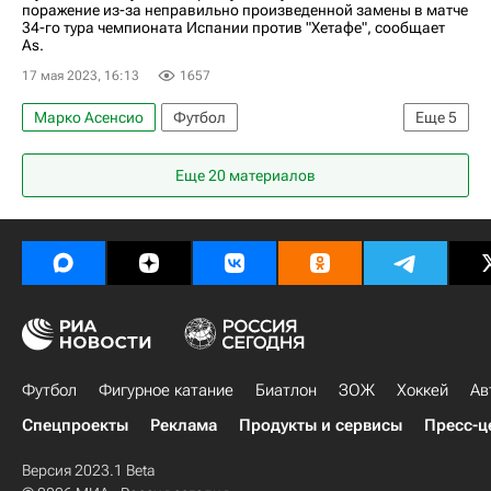
поражение из-за неправильно произведенной замены в матче
34-го тура чемпионата Испании против "Хетафе", сообщает
As.
17 мая 2023, 16:13
1657
Марко Асенсио
Футбол
Еще
5
Альваро Одриосола
Эдуардо Камавинга
Еще 20 материалов
Карло Анчелотти
Хетафе
Реал Мадрид
Футбол
Фигурное катание
Биатлон
ЗОЖ
Хоккей
Ав
Спецпроекты
Реклама
Продукты и сервисы
Пресс-ц
Версия 2023.1 Beta