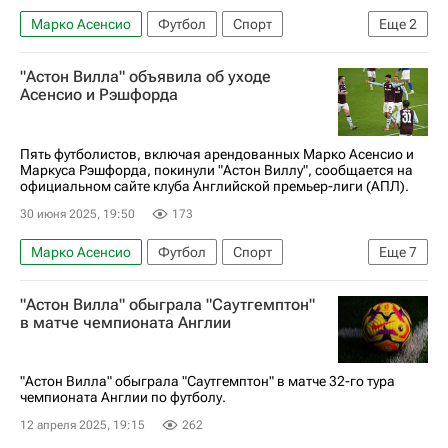
Марко Асенсио
Футбол
Спорт
Еще
2
Пари Сен-Жермен (ПСЖ)
Фенербахче
"Астон Вилла" объявила об уходе
Асенсио и Рэшфорда
Пять футболистов, включая арендованных Марко Асенсио и
Маркуса Рэшфорда, покинули "Астон Виллу", сообщается на
официальном сайте клуба Английской премьер-лиги (АПЛ).
30 июня 2025, 19:50
173
Марко Асенсио
Футбол
Спорт
Еще
7
Маркус Рэшфорд
Робин Ульсен
"Астон Вилла" обыграла "Саутгемптон"
Астон Вилла
Манчестер Юнайтед
Челси
в матче чемпионата Англии
АПЛ 2026-2027 (Чемпионат Англии по футболу)
Лига чемпионов УЕФА 2026-2027
"Астон Вилла" обыграла "Саутгемптон" в матче 32-го тура
чемпионата Англии по футболу.
12 апреля 2025, 19:15
262