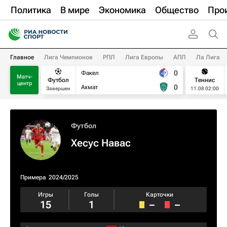
Политика
В мире
Экономика
Общество
Про
Главное
Лига Чемпионов
РПЛ
Лига Европы
АПЛ
Ла Лига
0
Факел
Матч-
Футбол
Теннис
центр
0
Ахмат
Завершен
11.08 02:00
Футбол
Хесус Навас
Примера
2024/2025
Игры
Голы
Карточки
15
1
–
–