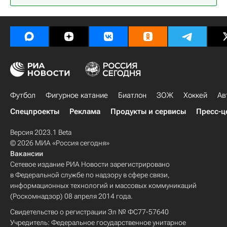
Манчестер Сити
Футбол
Фигурное катание
Биатлон
ЗОЖ
Хоккей
Ав
Спецпроекты
Реклама
Продукты и сервисы
Пресс-ц
Версия 2023.1 Beta
© 2026 МИА «Россия сегодня»
Вакансии
Сетевое издание РИА Новости зарегистрировано
в Федеральной службе по надзору в сфере связи,
информационных технологий и массовых коммуникаций
(Роскомнадзор) 08 апреля 2014 года.
Свидетельство о регистрации Эл № ФС77-57640
Учредитель: Федеральное государственное унитарное