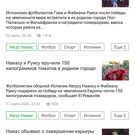
Испанских футболистов Гави и Фабиана Руиса после победы
на чемпионате мира встретили в их родном городе Лос-
Паласьос-и-Вильяфранка и наградили помидорами, масса
которых равна их...
22 июля, 22:26
1310
Хесус Навас
Футбол
Спорт
Испания
Еще
2
ЧМ по футболу 2026
Фабиан Руис
Навасу и Руису вручили 150
килограммов томатов в родном городе
Футболистам сборной Испании Хесусу Навасу и Фабиану
Руису подарили за победу на чемпионате Европы почти 150
килограммов помидоров, сообщает El Pespunte.
17 июля 2024, 23:31
658
Хесус Навас
Футбол
Спорт
Испания
Еще
3
Севилья
Европа
Фабиан Руис
Навас объявил о завершении карьеры