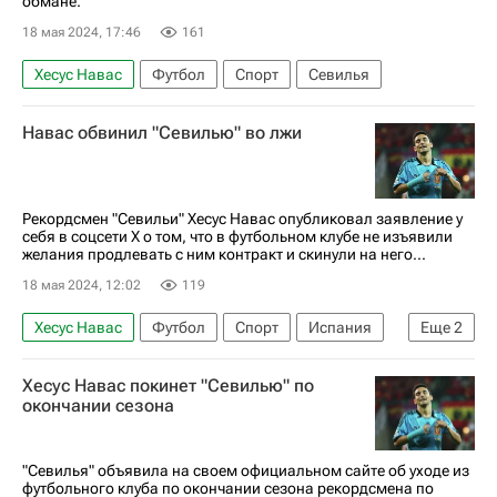
обмане.
18 мая 2024, 17:46
161
Хесус Навас
Футбол
Спорт
Севилья
Навас обвинил "Севилью" во лжи
Рекордсмен "Севильи" Хесус Навас опубликовал заявление у
себя в соцсети X о том, что в футбольном клубе не изъявили
желания продлевать с ним контракт и скинули на него...
18 мая 2024, 12:02
119
Хесус Навас
Футбол
Спорт
Испания
Еще
2
Севилья
Манчестер Сити
Хесус Навас покинет "Севилью" по
окончании сезона
"Севилья" объявила на своем официальном сайте об уходе из
футбольного клуба по окончании сезона рекордсмена по