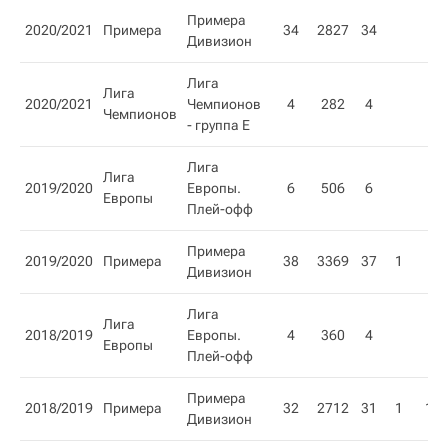
Примера
2020/2021
Примера
34
2827
34
Дивизион
Лига
Лига
2020/2021
Чемпионов
4
282
4
Чемпионов
- группа E
Лига
Лига
2019/2020
Европы.
6
506
6
Европы
Плей-офф
Примера
2019/2020
Примера
38
3369
37
1
Дивизион
Лига
Лига
2018/2019
Европы.
4
360
4
Европы
Плей-офф
Примера
2018/2019
Примера
32
2712
31
1
1
Дивизион