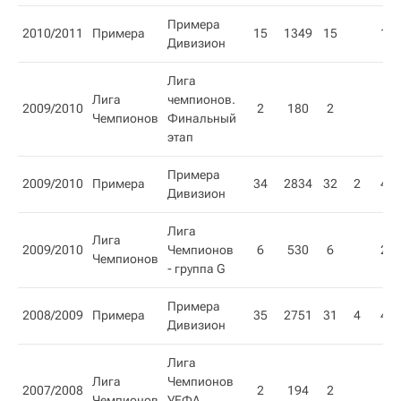
Примера
2010/2011
Примера
15
1349
15
1
Дивизион
Лига
Лига
чемпионов.
2009/2010
2
180
2
Чемпионов
Финальный
этап
Примера
2009/2010
Примера
34
2834
32
2
4
Дивизион
Лига
Лига
2009/2010
Чемпионов
6
530
6
2
Чемпионов
- группа G
Примера
2008/2009
Примера
35
2751
31
4
4
Дивизион
Лига
Лига
Чемпионов
2007/2008
2
194
2
Чемпионов
УЕФА.