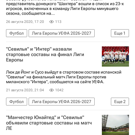
представитель донецкого "Шахтера" вошли в список из 23-х
игроков, включенных в команду Лиги Европы минувшего
сезона, сообщается на...
26 августа 2020, 17:20
113
Футбол
Лига Европы УЕФА 2026-2027
Еще
1
Севилья
"Севилья" и "Интер" назвали
стартовые составы на финал Лиги
Европы
Люк де Йонг и Сусо выйдут в стартовом составе испанской
"Севильи" на финальный матч Лиги Европы против
миланского "Интера", сообщается на сайте УЕФА.
21 августа 2020, 21:04
1042
Футбол
Лига Европы УЕФА 2026-2027
Еще
2
Севилья
Интер
"Манчестер Юнайтед" и "Севилья"
объявили стартовые составы на матч
ЛЕ