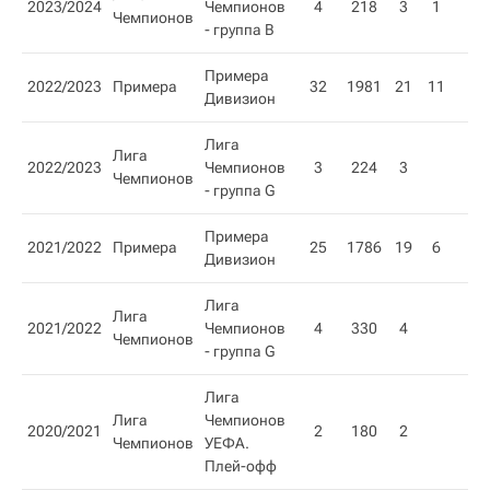
2023/2024
Чемпионов
4
218
3
1
Чемпионов
- группа B
Примера
2022/2023
Примера
32
1981
21
11
Дивизион
Лига
Лига
2022/2023
Чемпионов
3
224
3
Чемпионов
- группа G
Примера
2021/2022
Примера
25
1786
19
6
Дивизион
Лига
Лига
2021/2022
Чемпионов
4
330
4
Чемпионов
- группа G
Лига
Лига
Чемпионов
2020/2021
2
180
2
Чемпионов
УЕФА.
Плей-офф