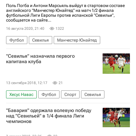
Поль Погба и Антони Марсьяль выйдут в стартовом составе
английского "Манчестер Юнайтед" на матч 1/2 финала
футбольной Лиги Европы против испанской "Севильи",
сообщается на сайте...
16 августа 2020, 21:40
1322
Футбол
Севилья
Манчестер Юнайтед
"Севилья" назначила первого
капитана клуба
13 сентября 2018, 12:17
21
Хесус Навас
Футбол
Спорт
Севилья
"Бавария" одержала волевую победу
над "Севильей" в 1/4 финала Лиги
чемпионов