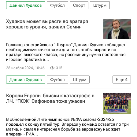
Даниил Худяков
Футбол
Спорт
Штурм
Худяков может вырасти во вратаря
хорошего уровня, заявил Семин
Голкипер австрийского "Штурма" Даниил Худяков обладает
необходимыми качествами для того, чтобы вырасти во
вратаря высокого класса, но россиянину нужна постоянная
игровая практика в...
28 ноября 2024, 10:46
315
Даниил Худяков
Футбол
Штурм
Еще
4
Локомотив (Москва)
Жирона
Короли Европы близки к катастрофе в
Юрий Семин
Спорт
ЛЧ. "ПСЖ" Сафонова тоже ужасен
В обновленной Лиге чемпионов УЕФА сезона-2024/25
подошел к концу пятый тур. Впереди у команд остается по три
матча, и самая интересная борьба за евровесну нас ждет
впереди - РИА...