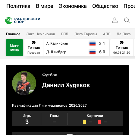
Политика
В мире
Экономика
Общество
Про
Главное
Лига Чемпионов
РПЛ
Лига Европы
АПЛ
Ла Лига
3
1
А. Калинская
Матч-
Теннис
Теннис
центр
6
0
Д. Шнайдер
Прерван
06.08 21:20
Футбол
Даниил Худяков
Квалификация Лиги чемпионов
2026/2027
Игры
Голы
Карточки
3
–
–
–