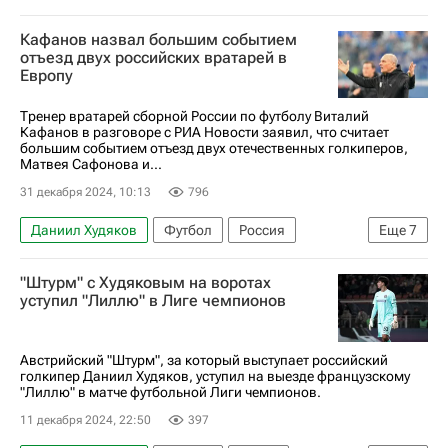
Россия
Украина
Виталий Кафанов
Кафанов назвал большим событием
Матвей Сафонов
Пари Сен-Жермен (ПСЖ)
отъезд двух российских вратарей в
Европу
Краснодар
РПЛ 2026-2027 (Чемпионат России по футболу)
Тренер вратарей сборной России по футболу Виталий
Кафанов в разговоре с РИА Новости заявил, что считает
Лига чемпионов УЕФА 2026-2027
большим событием отъезд двух отечественных голкиперов,
Матвея Сафонова и...
31 декабря 2024, 10:13
796
Даниил Худяков
Футбол
Россия
Еще
7
Виталий Кафанов
Матвей Сафонов
"Штурм" с Худяковым на воротах
Краснодар
Локомотив (Москва)
Штурм
уступил "Лиллю" в Лиге чемпионов
РПЛ 2026-2027 (Чемпионат России по футболу)
Лига чемпионов УЕФА 2026-2027
Австрийский "Штурм", за который выступает российский
голкипер Даниил Худяков, уступил на выезде французскому
"Лиллю" в матче футбольной Лиги чемпионов.
11 декабря 2024, 22:50
397