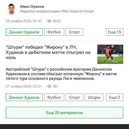
Иван Орехов
Редактор-корреспондент РИА Новости Спорт
28 ноября 2024, 01:47
2622
Даниил Худяков
Футбол
Спорт
Еще
15
Авторы РИА Новости Спорт
"Штурм" победил "Жирону" в ЛЧ,
Материалы РИА Спорт
Худяков в дебютном матче отыграл на
ноль
Лига чемпионов УЕФА 2026-2027
Пари Сен-Жермен (ПСЖ)
Матвей Сафонов
Австрийский "Штурм" с российским вратарем Даниилом
Худяковым в составе обыграл испанскую "Жирону" в матче
Александр Головин
Анатолий Трубин
пятого тура основного раунда Лиги чемпионов.
Монако
Реал Мадрид
Бавария
27 ноября 2024, 22:51
361
Ливерпуль
Интер
Килиан Мбаппе
Даниил Худяков
Футбол
Спорт
Штурм
Еще
2
Роберт Левандовский
Штурм
Жирона
Лига чемпионов УЕФА 2026-2027
Еще 20 материалов