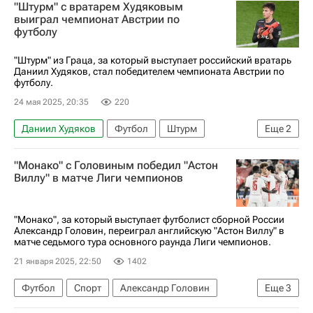
"Штурм" с вратарем Худяковым
выиграл чемпионат Австрии по
футболу
"Штурм" из Граца, за который выступает российский вратарь
Даниил Худяков, стал победителем чемпионата Австрии по
футболу.
24 мая 2025, 20:35
220
Даниил Худяков
Футбол
Штурм
Еще
2
Вольфсберг
Зальцбург
"Монако" с Головиным победил "Астон
Виллу" в матче Лиги чемпионов
"Монако", за который выступает футболист сборной России
Александр Головин, переиграл английскую "Астон Виллу" в
матче седьмого тура основного раунда Лиги чемпионов.
21 января 2025, 22:50
1402
Футбол
Спорт
Александр Головин
Еще
3
Монако
Астон Вилла