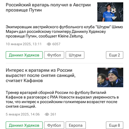
Российский вратарь получил в Австрии
Лига чемпионов УЕФА 2026-2027
прозвище Путин
Экипировщик австрийского футбольного клуба "Штурм" Шимо
Марич дал российскому голкиперу Даниилу Худякову
прозвище Путин, сообщает Kleine Zeitung.
10 января 2025, 13:11
6057
Даниил Худяков
Футбол
Штурм
Еще
2
Вокруг спорта
Владимир Путин
Интерес к вратарям из России
вырастет после снятия санкций,
считает Кафанов
Тренер вратарей сборной России по футболу Виталий
Кафанов в разговоре с РИА Новости выразил уверенность в
том, что интерес к российским голкиперам возрастет после
снятия санкций.
5 января 2025, 14:06
261
Даниил Худяков
Футбол
Европа
Еще
8