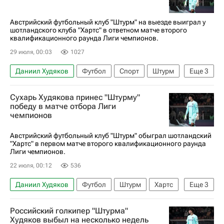
Фенербахче
Австрийский футбольный клуб "Штурм" на выезде выиграл у
шотландского клуба "Хартс" в ответном матче второго
квалификационного раунда Лиги чемпионов.
29 июля, 00:03
1027
Даниил Худяков
Футбол
Спорт
Штурм
Еще
3
Хартс
Локомотив (Москва)
Сухарь Худякова принес "Штурму"
Лига чемпионов УЕФА 2026-2027
победу в матче отбора Лиги
чемпионов
Австрийский футбольный клуб "Штурм" обыграл шотландский
"Хартс" в первом матче второго квалификационного раунда
Лиги чемпионов.
22 июля, 00:12
536
Даниил Худяков
Футбол
Штурм
Хартс
Еще
3
Локомотив (Москва)
Российский голкипер "Штурма"
Лига чемпионов УЕФА 2026-2027
Спорт
Худяков выбыл на несколько недель