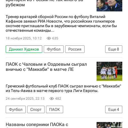
рубежом
Тренер вратарей сборной России по футболу Виталий
Кафанов заявил РИА Новости, что российских голкиперов
охотнее приглашали бы в зарубежные чемпионаты, если бы
отечественные команды...
18 ноября 2025, 10:12
635
Даниил Худяков
Футбол
Россия
Еще
8
Украина
Норвегия
Андрей Лунев
ПАОК с Чаловым и Оздоевым сыграл
Матвей Сафонов
Штурм
Байер 04
вничью с "Маккаби" в матче ЛЕ
Международная федерация футбола (ФИФА)
Спорт
Греческий футбольный клуб ПАОК сыграл вничью с "Маккаби"
из Тель-Авива в матче первого тура Лиги Европы.
24 сентября 2025, 22:13
482
Футбол
Спорт
ПАОК
Еще
4
Маккаби (Тель-Авив)
Магомед Оздоев
Названы соперники ПАОКа с
Федор Чалов
Лига Европы УЕФА 2026-2027