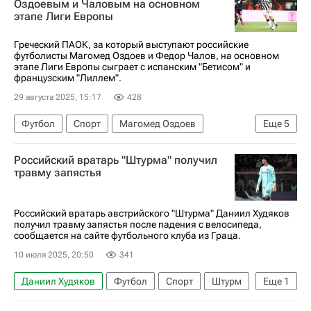
Оздоевым и Чаловым на основном
этапе Лиги Европы
Греческий ПАОК, за который выступают российские
футболисты Магомед Оздоев и Федор Чалов, на основном
этапе Лиги Европы сыграет с испанским "Бетисом" и
французским "Лиллем".
29 августа 2025, 15:17
428
Футбол
Спорт
Магомед Оздоев
Еще
5
Федор Чалов
ПАОК
Бетис
Лилль
Российский вратарь "Штурма" получил
Лига Европы УЕФА 2026-2027
травму запястья
Российский вратарь австрийского "Штурма" Даниил Худяков
получил травму запястья после падения с велосипеда,
сообщается на сайте футбольного клуба из Граца.
10 июля 2025, 20:50
341
Даниил Худяков
Футбол
Спорт
Штурм
Еще
1
Локомотив (Москва)