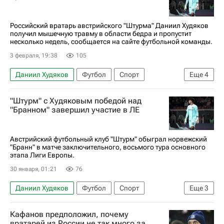
Российский вратарь австрийского "Штурма" Даниил Худяков
получил мышечную травму в области бедра и пропустит
несколько недель, сообщается на сайте футбольной команды.
3 февраля, 19:38
105
Даниил Худяков
Футбол
Спорт
Еще
4
Австрия
Михаэль Паренсен
Штурм
"Штурм" с Худяковым победой над
Локомотив (Москва)
"Бранном" завершил участие в ЛЕ
Австрийский футбольный клуб "Штурм" обыграл норвежский
"Бранн" в матче заключительного, восьмого тура основного
этапа Лиги Европы.
30 января, 01:21
76
Даниил Худяков
Футбол
Спорт
Еще
3
Отар Китеишвили
Штурм
Бранн
Кафанов предположил, почему
вратарей из России не так много за