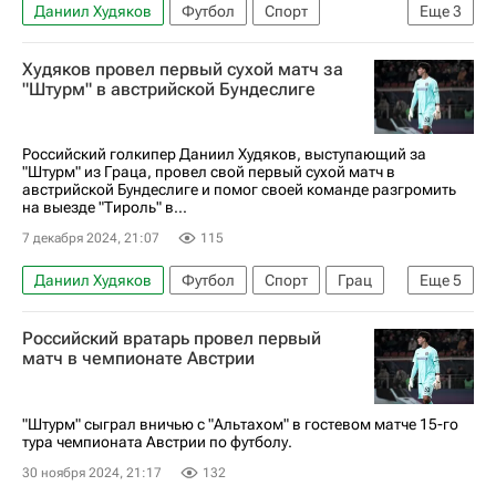
Даниил Худяков
Футбол
Спорт
Еще
3
Лига чемпионов УЕФА 2026-2027
Штурм
Худяков провел первый сухой матч за
Лилль
"Штурм" в австрийской Бундеслиге
Российский голкипер Даниил Худяков, выступающий за
"Штурм" из Граца, провел свой первый сухой матч в
австрийской Бундеслиге и помог своей команде разгромить
на выезде "Тироль" в...
7 декабря 2024, 21:07
115
Даниил Худяков
Футбол
Спорт
Грац
Еще
5
Инсбрук
Австрия
Штурм
Жирона
Российский вратарь провел первый
Аустрия (Вена)
матч в чемпионате Австрии
"Штурм" сыграл вничью с "Альтахом" в гостевом матче 15-го
тура чемпионата Австрии по футболу.
30 ноября 2024, 21:17
132