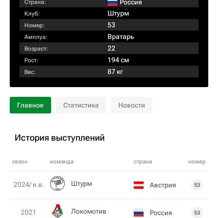
Россия
Страна:
Штурм
Клуб:
53
Номер:
Вратарь
Амплуа:
22
Возраст:
194 см
Рост:
87 кг
Вес:
Главное
Статистика
Новости
История выступлений
сезон
команда
страна
номер
Штурм
2024/ н.в.
Австрия
53
Локомотив
2021
Россия
53