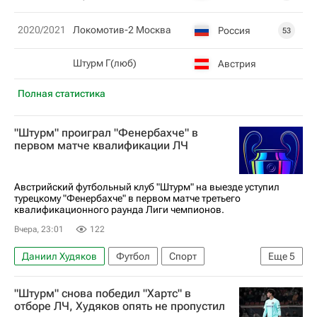
2020/2021
Локомотив-2 Москва
Россия
53
Штурм Г(люб)
Австрия
Полная статистика
"Штурм" проиграл "Фенербахче" в
первом матче квалификации ЛЧ
Австрийский футбольный клуб "Штурм" на выезде уступил
турецкому "Фенербахче" в первом матче третьего
квалификационного раунда Лиги чемпионов.
Вчера, 23:01
122
Даниил Худяков
Футбол
Спорт
Еще
5
Талиска
Мейсон Гринвуд
"Штурм" снова победил "Хартс" в
Лига чемпионов УЕФА 2026-2027
Штурм
отборе ЛЧ, Худяков опять не пропустил