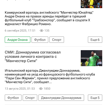
Камерунский вратарь английского "Манчестер Юнайтед"
Андре Онана на правах аренды перейдет в турецкий
футбольный клуб "Трабзонспор", сообщает в соцсети Х
журналист Фабрицио Романо.
6 сентября 2025, 17:51
135
Андре Онана
Футбол
Спорт
Еще
6
ФК Трабзонспор
Антверпен
СМИ: Доннарумма согласовал
Сенне Ламменс
Манчестер Юнайтед
условия личного контракта с
"Манчестер Сити"
Трансферы в АПЛ
АПЛ 2026-2027 (Чемпионат Англии по футболу)
Итальянский вратарь Джанлуиджи Доннарумма,
намекнувший на уход из французского футбольного клуба
"Пари Сен-Жермен", принял предложение английского
"Манчестер Сити", сообщает...
13 августа 2025, 01:53
1850
Футбол
Спорт
Джанлуиджи Доннарумма
Еще
5
Матвей Сафонов
Луис Энрике