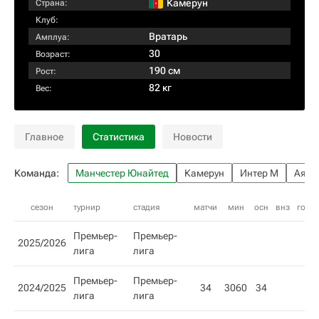
Камерун
Страна:
Клуб:
Вратарь
Амплуа:
30
Возраст:
190 см
Рост:
82 кг
Вес:
Главное
Статистика
Новости
Команда:
Манчестер Юнайтед
Камерун
Интер М
Аякс
сезон
турнир
стадия
матчи
мин
осн
внз
гол
Премьер-
Премьер-
2025/2026
лига
лига
Премьер-
Премьер-
2024/2025
34
3060
34
лига
лига