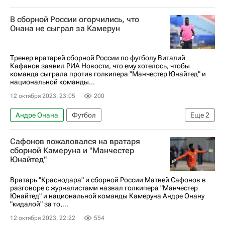
Копенгаген
Гарри Магуайр
В сборной России огорчились, что
Лига чемпионов УЕФА 2026-2027
Онана не сыграл за Камерун
Тренер вратарей сборной России по футболу Виталий
Кафанов заявил РИА Новости, что ему хотелось, чтобы
команда сыграла против голкипера "Манчестер Юнайтед" и
национальной команды...
12 октября 2023, 23:05
200
Андре Онана
Футбол
Еще
2
Союз европейских футбольных ассоциаций (УЕФА)
Сафонов пожаловался на вратаря
Сборная России по футболу
сборной Камеруна и "Манчестер
Юнайтед"
Вратарь "Краснодара" и сборной России Матвей Сафонов в
разговоре с журналистами назвал голкипера "Манчестер
Юнайтед" и национальной команды Камеруна Андре Онану
"кидалой" за то,...
12 октября 2023, 22:22
554