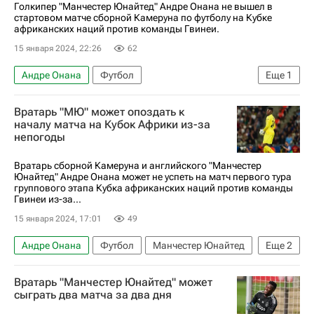
Голкипер "Манчестер Юнайтед" Андре Онана не вышел в
стартовом матче сборной Камеруна по футболу на Кубке
африканских наций против команды Гвинеи.
15 января 2024, 22:26
62
Андре Онана
Футбол
Еще
1
Кубок африканских наций
Вратарь "МЮ" может опоздать к
началу матча на Кубок Африки из-за
непогоды
Вратарь сборной Камеруна и английского "Манчестер
Юнайтед" Андре Онана может не успеть на матч первого тура
группового этапа Кубка африканских наций против команды
Гвинеи из-за...
15 января 2024, 17:01
49
Андре Онана
Футбол
Манчестер Юнайтед
Еще
2
Кубок африканских наций
Вокруг спорта
Вратарь "Манчестер Юнайтед" может
сыграть два матча за два дня