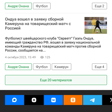
Андре Онана
Футбол
Еще
2
Международная федерация футбола (ФИФА)
Ондуа вошел в заявку сборной
Сборная России по футболу
Камеруна на товарищеский матч с
Россией
Футболист швейцарского клуба "Серветт" Гаэль Ондуа,
имеющий гражданство РФ, вошел в заявку национальной
команды Камеруна на товарищеский матч против сборной
России, сообщается на...
4 октября 2023, 15:49
125
Андре Онана
Футбол
Камерун
Еще
4
Динамо Москва
Серветт
Гаэль Ондуа
Еще 20 материалов
Венсан Абубакар