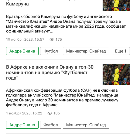
Камеруна
Вратарь сборной Камеруна по футболу и английского
"Манчестер Юнайтед" Андре Онана получил травму паха в
матче квалификации чемпионата мира 2026 года, сообщает
официальный аккаунт...
19 ноября 2023, 15:57
175
Андре Онана
Футбол
Манчестер Юнайтед
Еще
1
Камерун
В Африке не включили Онану в топ-30
номинантов на премию "Футболист
года"
Африканская конфедерация футбола (CAF) не включила
голкипера английского "Манчестер Юнайтед" камерунца
Андре Онану в число 30 номинантов на премию лучшему
футболисту года в Африке,...
1 ноября 2023, 16:22
106
Андре Онана
Футбол
Манчестер Юнайтед