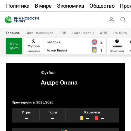
Политика
В мире
Экономика
Общество
Про
Главное
Лига Чемпионов
РПЛ
Лига Европы
АПЛ
Ла Лига
2
Бавария
Матч-
Футбол
Теннис
центр
1
Астон Вилла
Завершен
Завершен
Футбол
Андре Онана
Премьер-лига
2025/2026
Игры
Голы
Карточки
–
–
–
–