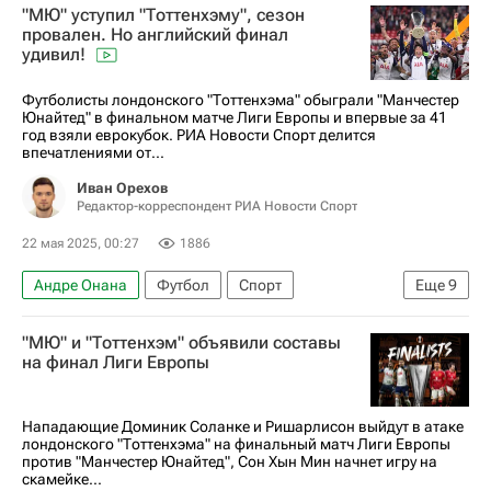
"МЮ" уступил "Тоттенхэму", сезон
Пари Сен-Жермен (ПСЖ)
Манчестер Сити
провален. Но английский финал
удивил!
Тоттенхэм Хотспур
Футболисты лондонского "Тоттенхэма" обыграли "Манчестер
Юнайтед" в финальном матче Лиги Европы и впервые за 41
год взяли еврокубок. РИА Новости Спорт делится
впечатлениями от...
Иван Орехов
Редактор-корреспондент РИА Новости Спорт
22 мая 2025, 00:27
1886
Андре Онана
Футбол
Спорт
Еще
9
Спорт — видео
Авторы РИА Новости Спорт
"МЮ" и "Тоттенхэм" объявили составы
Материалы РИА Спорт
Манчестер Юнайтед
на финал Лиги Европы
Тоттенхэм Хотспур
Рубен Аморим
Лига Европы УЕФА 2026-2027
Нападающие Доминик Соланке и Ришарлисон выйдут в атаке
лондонского "Тоттенхэма" на финальный матч Лиги Европы
Гульельмо Викарио
Гарри Магуайр
против "Манчестер Юнайтед", Сон Хын Мин начнет игру на
скамейке...