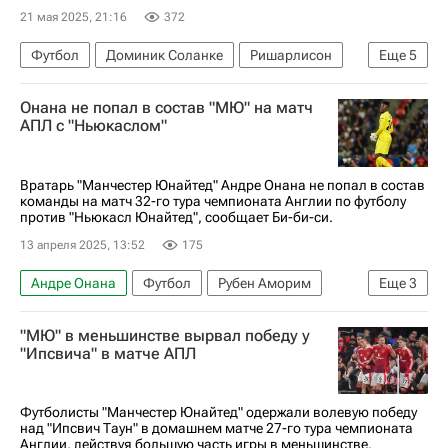
21 мая 2025, 21:16
372
Футбол
Доминик Соланке
Ришарлисон
Еще
5
Сон Хын Мин
Тоттенхэм Хотспур
Онана не попал в состав "МЮ" на матч
Манчестер Юнайтед
Спорт
АПЛ с "Ньюкаслом"
Лига Европы УЕФА 2026-2027
Вратарь "Манчестер Юнайтед" Андре Онана не попал в состав
команды на матч 32-го тура чемпионата Англии по футболу
против "Ньюкасл Юнайтед", сообщает Би-би-си.
13 апреля 2025, 13:52
175
Андре Онана
Футбол
Рубен Аморим
Еще
3
Манчестер Юнайтед
Ньюкасл Юнайтед
"МЮ" в меньшинстве вырвал победу у
АПЛ 2026-2027 (Чемпионат Англии по футболу)
"Ипсвича" в матче АПЛ
Футболисты "Манчестер Юнайтед" одержали волевую победу
над "Ипсвич Таун" в домашнем матче 27-го тура чемпионата
Англии, действуя большую часть игры в меньшинстве.