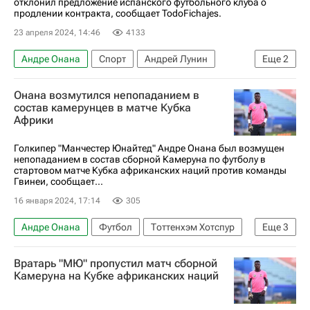
отклонил предложение испанского футбольного клуба о
продлении контракта, сообщает TodoFichajes.
23 апреля 2024, 14:46
4133
Андре Онана
Спорт
Андрей Лунин
Еще
2
Тибо Куртуа
Манчестер Юнайтед
Онана возмутился непопаданием в
состав камерунцев в матче Кубка
Африки
Голкипер "Манчестер Юнайтед" Андре Онана был возмущен
непопаданием в состав сборной Камеруна по футболу в
стартовом матче Кубка африканских наций против команды
Гвинеи, сообщает...
16 января 2024, 17:14
305
Андре Онана
Футбол
Тоттенхэм Хотспур
Еще
3
Манчестер Юнайтед
Камерун
Вратарь "МЮ" пропустил матч сборной
Кубок африканских наций
Камеруна на Кубке африканских наций