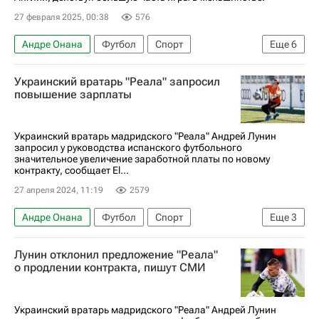
27 февраля 2025, 00:38
576
Андре Онана
Футбол
Спорт
Еще
6
Маттейс де Лигт
Гарри Магуайр
Украинский вратарь "Реала" запросил
Манчестер Юнайтед
Ипсвич Таун
повышение зарплаты
Ноттингем Форест
АПЛ 2026-2027 (Чемпионат Англии по футболу)
Украинский вратарь мадридского "Реала" Андрей Лунин
запросил у руководства испанского футбольного
значительное увеличение заработной платы по новому
контракту, сообщает El...
27 апреля 2024, 11:19
2579
Андре Онана
Футбол
Спорт
Еще
3
Андрей Лунин
Тибо Куртуа
Лунин отклонил предложение "Реала"
Манчестер Юнайтед
о продлении контракта, пишут СМИ
Украинский вратарь мадридского "Реала" Андрей Лунин