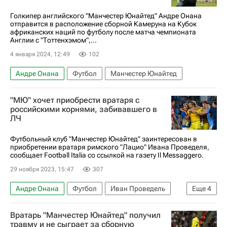
Голкипер английского "Манчестер Юнайтед" Андре Онана
отправится в расположение сборной Камеруна на Кубок
африканских наций по футболу после матча чемпионата
Англии с "Тоттенхэмом",...
4 января 2024, 12:49
102
Андре Онана
Футбол
Манчестер Юнайтед
"МЮ" хочет приобрести вратаря с
российскими корнями, забивавшего в
ЛЧ
Футбольный клуб "Манчестер Юнайтед" заинтересован в
приобретении вратаря римского "Лацио" Ивана Проведеля,
сообщает Football Italia со ссылкой на газету Il Messaggero.
29 ноября 2023, 15:47
307
Андре Онана
Футбол
Иван Проведель
Еще
4
Лацио
Манчестер Юнайтед
Вратарь "Манчестер Юнайтед" получил
Трансферы в АПЛ
Трансферы в Серии А
травму и не сыграет за сборную