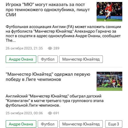
Игрока "МЮ" могут наказать за пост
про темнокожего одноклубника, пишут
СМИ
Футбольная ассоциация Англии (FA) может наложить санкции
на футболиста "Манчестер Юнайтед" Алехандро Гарначо за
пост в соцсети в адрес одноклубника Андре Онаны, сообщает
The...
26 октября 2023, 21:35
289
Андре Онана
Футбол
Манчестер Юнайтед
"Манчестер Юнайтед" одержал первую
победу в Лиге чемпионов
Английский "Манчестер Юнайтед" обыграл датский
"Копенгаген" в матче третьего тура группового этапа
футбольной Лиги чемпионов.
25 октября 2023, 00:06
691
Андре Онана
Футбол
Манчестер Юнайтед
Еще
3