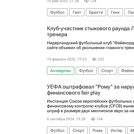
25 мая 2025, 21:38
134
Футбол
Гент
Брюгге
Генк
Ли
Клуб-участник стыкового раунда 
тренера
Нидерландский футбольный клуб "Фейенорд
сайте объявил об увольнении главного трен
10 февраля 2025, 19:52
232
Антверпен
Футбол
Спорт
Фейен
Лига чемпионов УЕФА 2026-2027
УЕФА оштрафовал "Рому" за нар
финансового fair play
Инстанция Союза европейских футбольных 
финансовому контролю клубов (CFCB) вынес
штраф в размере двух миллионов евро за на
6 сентября 2024, 19:38
164
Футбол
Спорт
Рома
Интер
М