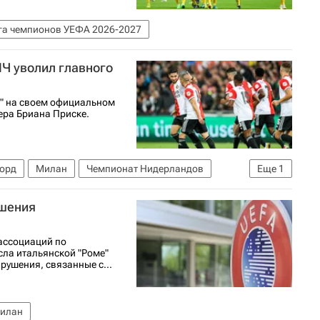
га чемпионов УЕФА 2026-2027
ЛЧ уволил главного
" на своем официальном
ера Бриана Приске.
орд
Милан
Чемпионат Нидерландов
Еще
1
ушения
ассоциаций по
ла итальянской "Роме"
рушения, связанные с...
илан