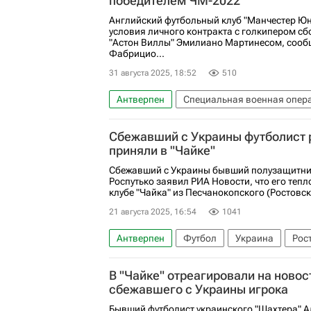
победителем ЧМ-2022
Английский футбольный клуб "Манчестер Юн
условия личного контракта с голкипером сб
"Астон Виллы" Эмилиано Мартинесом, сооб
Фабрицио...
31 августа 2025, 18:52
510
Антверпен
Специальная военная опера
Сенне Ламменс
Астон Вилла
Манче
Сбежавший с Украины футболист р
приняли в "Чайке"
Сбежавший с Украины бывший полузащитни
Роспутько заявил РИА Новости, что его теп
клубе "Чайка" из Песчанокопского (Ростовск
21 августа 2025, 16:54
1041
Антверпен
Футбол
Украина
Рос
Чайка (Песчанокопское)
Первая лига
В "Чайке" отреагировали на новос
сбежавшего с Украины игрока
Бывший футболист украинского "Шахтера" А