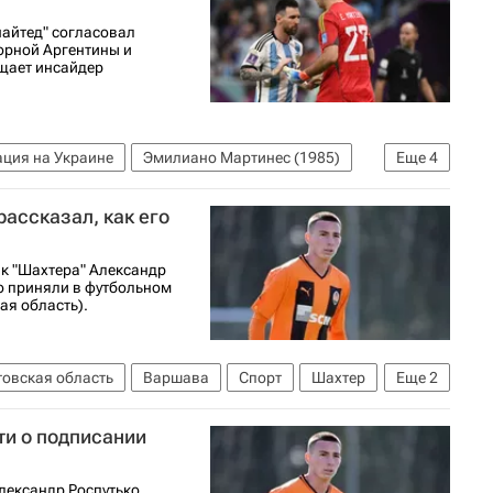
айтед" согласовал
орной Аргентины и
щает инсайдер
ция на Украине
Эмилиано Мартинес (1985)
Еще
4
стер Юнайтед
Спорт
ассказал, как его
к "Шахтера" Александр
ло приняли в футбольном
ая область).
товская область
Варшава
Спорт
Шахтер
Еще
2
ти о подписании
лександр Роспутько