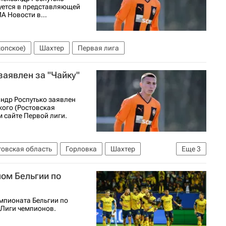
руется в представляющей
А Новости в...
копское)
Шахтер
Первая лига
аявлен за "Чайку"
ндр Роспутько заявлен
кого (Ростовская
м сайте Первой лиги.
товская область
Горловка
Шахтер
Еще
3
Спорт
ом Бельгии по
мпионата Бельгии по
п Лиги чемпионов.