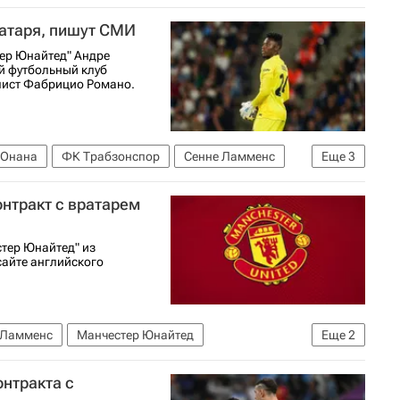
ратаря, пишут СМИ
ер Юнайтед" Андре
й футбольный клуб
алист Фабрицио Романо.
 Онана
ФК Трабзонспор
Сенне Ламменс
Еще
3
АПЛ 2026-2027 (Чемпионат Англии по футболу)
нтракт с вратарем
тер Юнайтед" из
сайте английского
 Ламменс
Манчестер Юнайтед
Еще
2
болу)
Трансферы в АПЛ
нтракта с