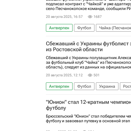
подписал контракт с "Чайкой" и уже адапти
село Песчанокопское команде, сообщили РИ
20 августа 2025, 16:57
1687
Антверпен
Футбол
Чайка (Песчано
Сбежавший с Украины футболист з
из Ростовской области
Сбежавший с Украины полузащитник Алекса
за футбольный клуб "Чайка" из Песчанокопс
область), следует из данных на официально
20 августа 2025, 12:12
501
Антверпен
Футбол
Украина
Рос
Чайка (Песчанокопское)
Первая лига
"Юнион" стал 12-кратным чемпион
футболу
Брюссельский "Юнион" стал победителем че
футболу и завоевал путевку в основной эта