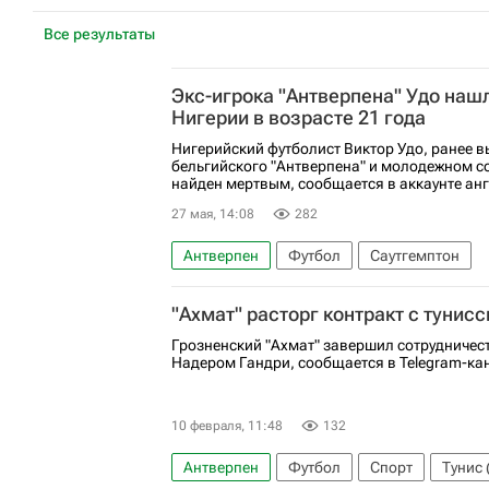
Все результаты
Экс-игрока "Антверпена" Удо наш
Нигерии в возрасте 21 года
Нигерийский футболист Виктор Удо, ранее в
бельгийского "Антверпена" и молодежном со
найден мертвым, сообщается в аккаунте анг
27 мая, 14:08
282
Антверпен
Футбол
Саутгемптон
"Ахмат" расторг контракт с туни
Грозненский "Ахмат" завершил сотрудничес
Надером Гандри, сообщается в Telegram-кан
10 февраля, 11:48
132
Антверпен
Футбол
Спорт
Тунис 