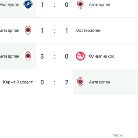
1
:
0
Миллуолл
Антверпен
1
:
1
Антверпен
Оостерзонен
3
:
0
Антверпен
Олимпиакос
0
:
2
Кермт-Хасселт
Антверпен
Место