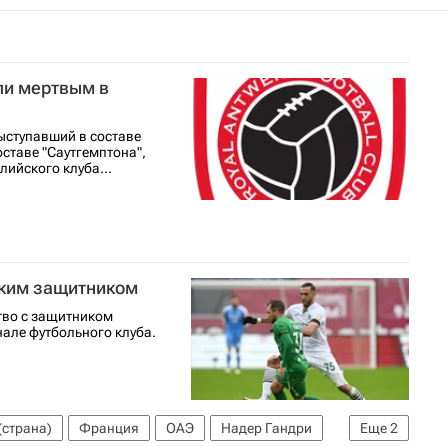
ли мертвым в
ыступавший в составе
ставе "Саутгемптона",
лийского клуба...
сским защитником
тво с защитником
але футбольного клуба.
(страна)
Франция
ОАЭ
Надер Гандри
Еще
2