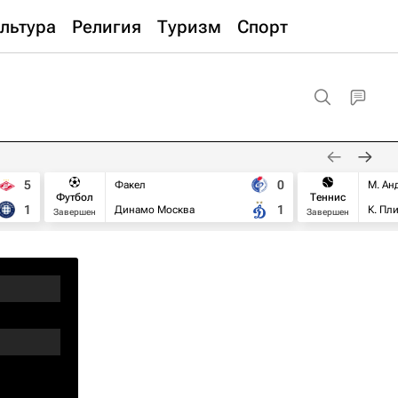
льтура
Религия
Туризм
Спорт
5
0
Факел
М. Ан
Футбол
Теннис
1
1
Динамо Москва
К. Пл
Завершен
Завершен