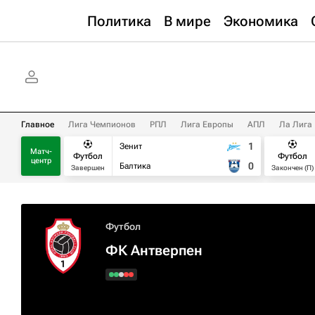
Политика
В мире
Экономика
Главное
Лига Чемпионов
РПЛ
Лига Европы
АПЛ
Ла Лига
1
Зенит
Матч-
Футбол
Футбол
центр
0
Балтика
Завершен
Закончен (П)
Футбол
ФК Антверпен