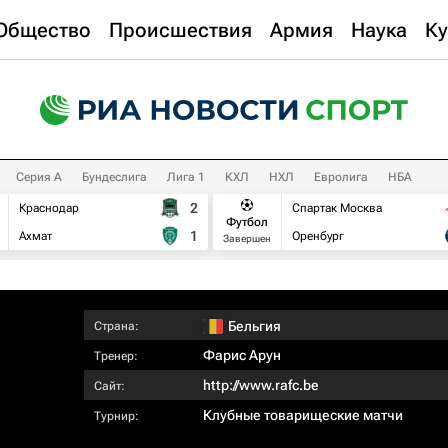
Общество
Происшествия
Армия
Наука
Ку
Серия А
Бундеслига
Лига 1
КХЛ
НХЛ
Евролига
НБА
2
Краснодар
Спартак Москва
Футбол
1
Ахмат
Оренбург
Завершен
Бельгия
Страна:
Фарис Арун
Тренер:
http://www.rafc.be
Сайт:
Клубные товарищеские матчи
Турнир: