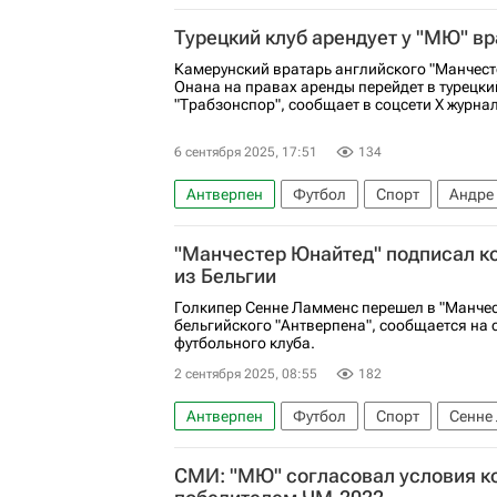
Ахмат
Вестерло
Турецкий клуб арендует у "МЮ" в
Камерунский вратарь английского "Манчест
Онана на правах аренды перейдет в турецки
"Трабзонспор", сообщает в соцсети Х журн
6 сентября 2025, 17:51
134
Антверпен
Футбол
Спорт
Андре
Манчестер Юнайтед
Трансферы в АПЛ
"Манчестер Юнайтед" подписал ко
из Бельгии
Голкипер Сенне Ламменс перешел в "Манчес
бельгийского "Антверпена", сообщается на 
футбольного клуба.
2 сентября 2025, 08:55
182
Антверпен
Футбол
Спорт
Сенне
АПЛ 2026-2027 (Чемпионат Англии по фут
СМИ: "МЮ" согласовал условия ко