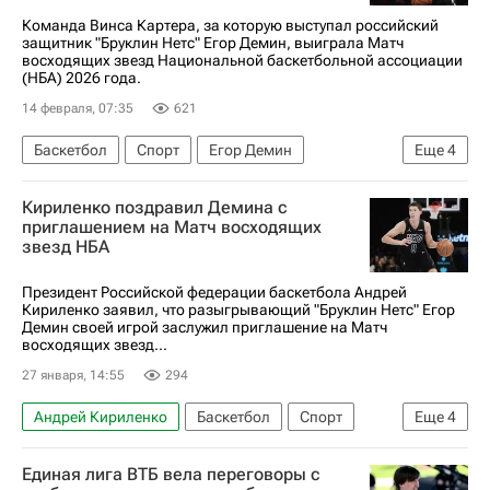
Команда Винса Картера, за которую выступал российский
защитник "Бруклин Нетс" Егор Демин, выиграла Матч
восходящих звезд Национальной баскетбольной ассоциации
(НБА) 2026 года.
14 февраля, 07:35
621
Баскетбол
Спорт
Егор Демин
Еще
4
Винс Картер
Кармело Энтони
Кириленко поздравил Демина с
Бруклин Нетс
НБА
приглашением на Матч восходящих
звезд НБА
Президент Российской федерации баскетбола Андрей
Кириленко заявил, что разыгрывающий "Бруклин Нетс" Егор
Демин своей игрой заслужил приглашение на Матч
восходящих звезд...
27 января, 14:55
294
Андрей Кириленко
Баскетбол
Спорт
Еще
4
Российская федерация баскетбола (РФБ)
Единая лига ВТБ вела переговоры с
Егор Демин
Бруклин Нетс
НБА