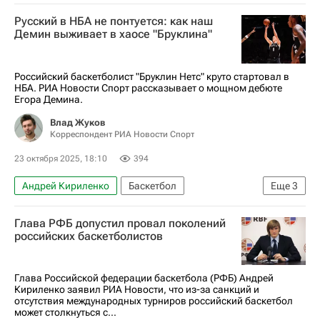
Российская федерация баскетбола (РФБ)
Русский в НБА не понтуется: как наш
FIBA
Александр Ковалев
Демин выживает в хаосе "Бруклина"
Российский баскетболист "Бруклин Нетс" круто стартовал в
НБА. РИА Новости Спорт рассказывает о мощном дебюте
Егора Демина.
Влад Жуков
Корреспондент РИА Новости Спорт
23 октября 2025, 18:10
394
Андрей Кириленко
Баскетбол
Еще
3
Майкл Портер
Тимофей Мозгов
НБА
Глава РФБ допустил провал поколений
российских баскетболистов
Глава Российской федерации баскетбола (РФБ) Андрей
Кириленко заявил РИА Новости, что из-за санкций и
отсутствия международных турниров российский баскетбол
может столкнуться с...