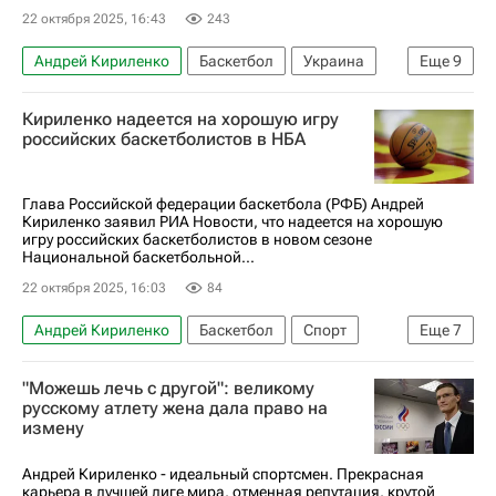
22 октября 2025, 16:43
243
Андрей Кириленко
Баскетбол
Украина
Еще
9
Егор Демин
Владислав Голдин
Кириленко надеется на хорошую игру
Российская федерация баскетбола (РФБ)
российских баскетболистов в НБА
FIBA
Бруклин Нетс
Евролига
Майами Хит
Оклахома-Сити Тандер
НБА
Глава Российской федерации баскетбола (РФБ) Андрей
Кириленко заявил РИА Новости, что надеется на хорошую
игру российских баскетболистов в новом сезоне
Национальной баскетбольной...
22 октября 2025, 16:03
84
Андрей Кириленко
Баскетбол
Спорт
Еще
7
Россия
Егор Демин
"Можешь лечь с другой": великому
Российская федерация баскетбола (РФБ)
русскому атлету жена дала право на
измену
Бруклин Нетс
Майами Хит
Оклахома-Сити Тандер
НБА
Андрей Кириленко - идеальный спортсмен. Прекрасная
карьера в лучшей лиге мира, отменная репутация, крутой