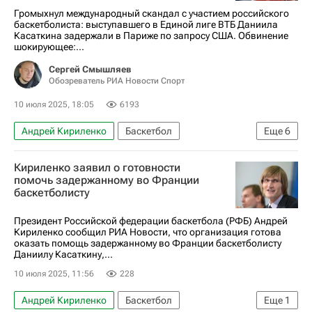
Громыхнул международный скандал с участием российского
баскетболиста: выступавшего в Единой лиге ВТБ Даниила
Касаткина задержали в Париже по запросу США. Обвинение
шокирующее:...
Сергей Смышляев
Обозреватель РИА Новости Спорт
10 июля 2025, 18:05
6193
Андрей Кириленко
Баскетбол
Еще
6
Даниил Касаткин
Мария Захарова
Кириленко заявил о готовности
Российская федерация баскетбола (РФБ)
помочь задержанному во Франции
баскетболисту
Единая лига ВТБ
Авторы РИА Новости Спорт
Вокруг спорта
Президент Российской федерации баскетбола (РФБ) Андрей
Кириленко сообщил РИА Новости, что организация готова
оказать помощь задержанному во Франции баскетболисту
Даниилу Касаткину,...
10 июля 2025, 11:56
228
Андрей Кириленко
Баскетбол
Еще
1