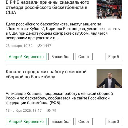
В РФБ назвали причины скандального
Егор Демин
Бостон Селтикс
Бруклин Нетс
отъезда российского баскетболиста в
США
НБА
Дело российского баскетболиста, выступавшего за
"Локомотив-Кубань", Кирилла Елатонцева, уехавшего играть
в США при действующем контракте с клубом, является
нехорошим прецедентом в...
23 января, 10:32
1447
Андрей Кириленко
Баскетбол
Спорт
Еще
5
США
Америка
Ковалев продолжит работу с женской
Российская федерация баскетбола (РФБ)
сборной по баскетболу
FIBA
Единая лига ВТБ
Александр Ковалев продолжит работу с женской сборной
России по баскетболу, сообщается на сайте Российской
федерации баскетбола (РФБ).
13 ноября 2025, 18:17
79
Андрей Кириленко
Баскетбол
Спорт
Еще
3