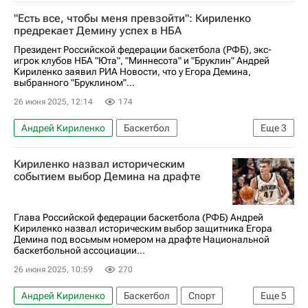
Ярослав Королёв
Егор Демин
"Есть все, чтобы меня превзойти": Кириленко
Лос-Анджелес Клипперс
предрекает Демину успех в НБА
Российская федерация баскетбола (РФБ)
Президент Российской федерации баскетбола (РФБ), экс-
игрок клубов НБА "Юта", "Миннесота" и "Бруклин" Андрей
НБА
Кириленко заявил РИА Новости, что у Егора Демина,
выбранного "Бруклином"...
26 июня 2025, 12:14
174
Андрей Кириленко
Баскетбол
Еще
3
Российская федерация баскетбола (РФБ)
Кириленко назвал историческим
НБА
Егор Демин
событием выбор Демина на драфте
Глава Российской федерации баскетбола (РФБ) Андрей
Кириленко назвал историческим выбор защитника Егора
Демина под восьмым номером на драфте Национальной
баскетбольной ассоциации...
26 июня 2025, 10:59
270
Андрей Кириленко
Баскетбол
Спорт
Еще
5