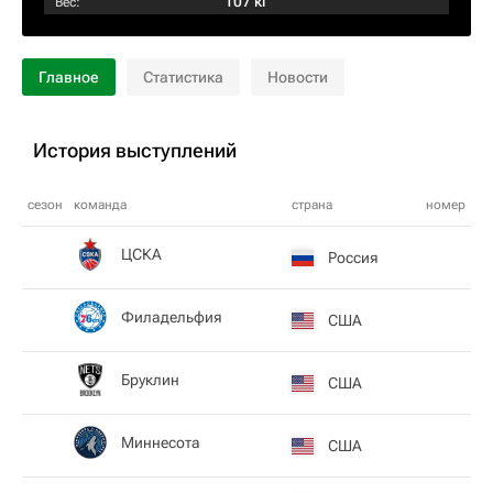
107 кг
Вес:
Главное
Статистика
Новости
История выступлений
сезон
команда
страна
номер
ЦСКА
Россия
Филадельфия
США
Бруклин
США
Миннесота
США