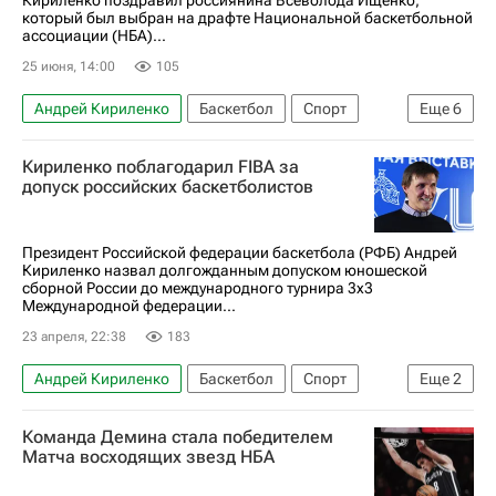
Кириленко поздравил россиянина Всеволода Ищенко,
который был выбран на драфте Национальной баскетбольной
ассоциации (НБА)...
25 июня, 14:00
105
Андрей Кириленко
Баскетбол
Спорт
Еще
6
Россия
Кириленко поблагодарил FIBA за
Российская федерация баскетбола (РФБ)
допуск российских баскетболистов
Егор Демин
Бруклин Нетс
Единая лига ВТБ
НБА
Президент Российской федерации баскетбола (РФБ) Андрей
Кириленко назвал долгожданным допуском юношеской
сборной России до международного турнира 3х3
Международной федерации...
23 апреля, 22:38
183
Андрей Кириленко
Баскетбол
Спорт
Еще
2
FIBA
Команда Демина стала победителем
Российская федерация баскетбола (РФБ)
Матча восходящих звезд НБА