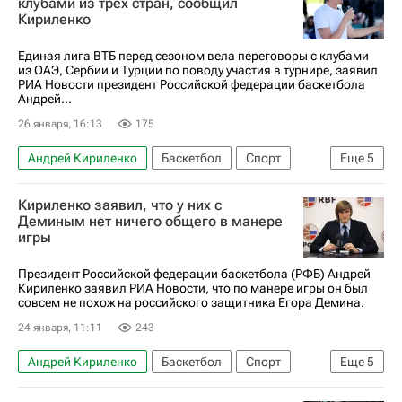
клубами из трех стран, сообщил
Кириленко
Единая лига ВТБ перед сезоном вела переговоры с клубами
из ОАЭ, Сербии и Турции по поводу участия в турнире, заявил
РИА Новости президент Российской федерации баскетбола
Андрей...
26 января, 16:13
175
Андрей Кириленко
Баскетбол
Спорт
Еще
5
Российская федерация баскетбола (РФБ)
Кириленко заявил, что у них с
БК Автодор
Енисей
Деминым нет ничего общего в манере
игры
Зенит (Санкт-Петербург)
Единая лига ВТБ
Президент Российской федерации баскетбола (РФБ) Андрей
Кириленко заявил РИА Новости, что по манере игры он был
совсем не похож на российского защитника Егора Демина.
24 января, 11:11
243
Андрей Кириленко
Баскетбол
Спорт
Еще
5
Российская федерация баскетбола (РФБ)