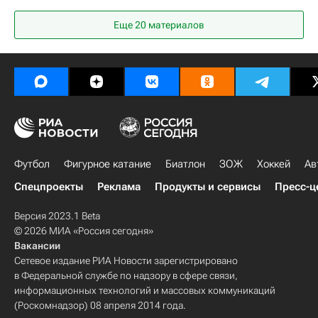
Ярослав Королёв
Бруклин Нетс
Еще 20 материалов
Лос-Анджелес Клипперс
Юта Джаз
НБА
Футбол
Фигурное катание
Биатлон
ЗОЖ
Хоккей
Ав
Спецпроекты
Реклама
Продукты и сервисы
Пресс-ц
Версия 2023.1 Beta
© 2026 МИА «Россия сегодня»
Вакансии
Сетевое издание РИА Новости зарегистрировано
в Федеральной службе по надзору в сфере связи,
информационных технологий и массовых коммуникаций
(Роскомнадзор) 08 апреля 2014 года.