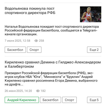
Российская федерация баскетбола (РФБ)
Водопьянова покинула пост
спортивного директора РФБ
Наталья Водопьянова покидает пост спортивного директора
Российской федерации баскетбола, сообщается в Telegram-
канале организации.
7 июля 2025, 12:58
258
Баскетбол
Спорт
Еще
2
Российская федерация баскетбола (РФБ)
Кириленко сравнил Демина с Гилджес-Александером
Наталья Водопьянова
и Халибертоном
Президент Российской федерации баскетбола (РФБ), экс-
игрок клубов НБА "Юта", "Миннесота" и "Бруклин" Андрей
Кириленко сравнил россиянина Егора Демина, выбранного
на драфте...
26 июня 2025, 14:20
182
Андрей Кириленко
Баскетбол
Спорт
Еще
5