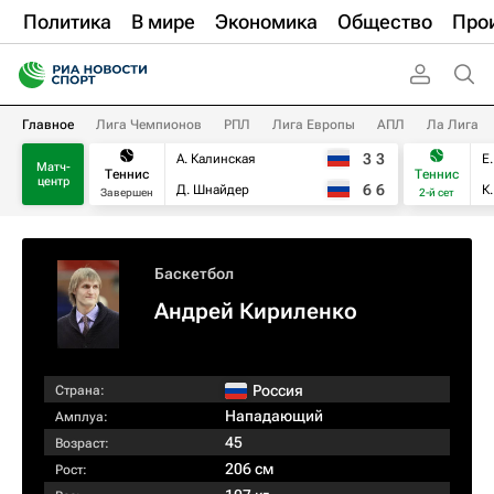
Политика
В мире
Экономика
Общество
Про
Главное
Лига Чемпионов
РПЛ
Лига Европы
АПЛ
Ла Лига
3
3
А. Калинская
Е
Матч-
Теннис
Теннис
центр
6
6
Д. Шнайдер
К
Завершен
2-й сет
Баскетбол
Андрей Кириленко
Россия
Страна:
Нападающий
Амплуа:
45
Возраст:
206 см
Рост: