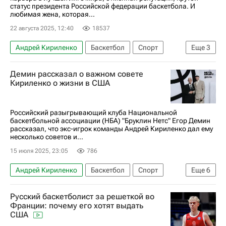
статус президента Российской федерации баскетбола. И
любимая жена, которая...
22 августа 2025, 12:40
18537
Андрей Кириленко
Баскетбол
Спорт
Еще
3
Юта Джаз
Бруклин Нетс
НБА
Демин рассказал о важном совете
Кириленко о жизни в США
Российский разыгрывающий клуба Национальной
баскетбольной ассоциации (НБА) "Бруклин Нетс" Егор Демин
рассказал, что экс-игрок команды Андрей Кириленко дал ему
несколько советов и...
15 июля 2025, 23:05
786
Андрей Кириленко
Баскетбол
Спорт
Еще
6
Бруклин
США
Егор Демин
Русский баскетболист за решеткой во
Бруклин Нетс
Юта Джаз
Франции: почему его хотят выдать
США
Российская федерация баскетбола (РФБ)